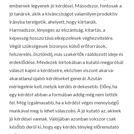
LA
embernek legyenek jó kérdései. Másodszor, fontosak a
G
jó tanárok, akik a kíváncsiságot valamilyen produktív
O
irányba terelgetik, ahelyett, hogy kiirtanák.
KI
Harmadszor, lényeges az elszántság, kitartás, a
képesség hosszú távú elképzelések véghezvitelére.
G
Végül szükségesek bizonyos külső erőforrások,
felszerelés, ösztöndíj, más szakértők rááldozott ideje és
érdeklődése. Mindezek birtokában a kutató megpróbál
választ kapni a kérdéseire, eközben viszont akarva-
akaratlanul újabb kérdéseket generál. Azután
mérlegelnie kell, melyik kérdés érdekesebb. Előny, ha
egy kérdést abban a formában addig még nem tették
fel. Még izgalmasabb, ha a kérdést véges mennyiségű
munkával meg is lehet válaszolni. A jó kutató az, akinek
jó kérdései vannak. Valójában azonban sokszor csak
később derül ki, hogy egy kérdés tényleg előremutató