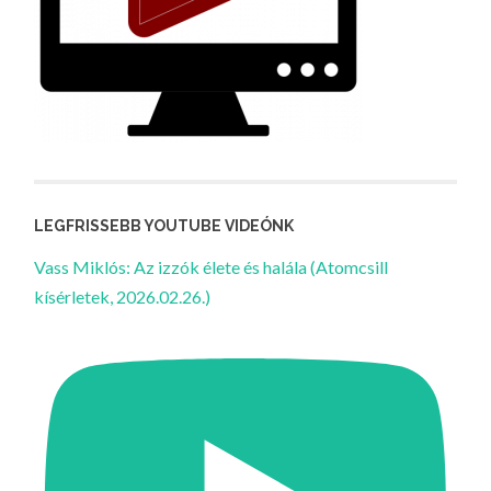
LEGFRISSEBB YOUTUBE VIDEÓNK
Vass Miklós: Az izzók élete és halála (Atomcsill
kísérletek, 2026.02.26.)