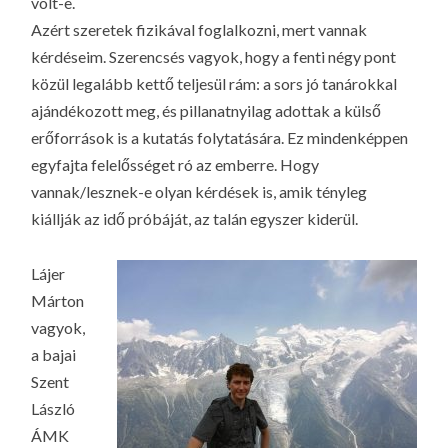
volt-e.
Azért szeretek fizikával foglalkozni, mert vannak
kérdéseim. Szerencsés vagyok, hogy a fenti négy pont
közül legalább kettő teljesül rám: a sors jó tanárokkal
ajándékozott meg, és pillanatnyilag adottak a külső
erőforrások is a kutatás folytatására. Ez mindenképpen
egyfajta felelősséget ró az emberre. Hogy
vannak/lesznek-e olyan kérdések is, amik tényleg
kiállják az idő próbáját, az talán egyszer kiderül.
Lájer
Márton
vagyok,
a bajai
Szent
László
ÁMK