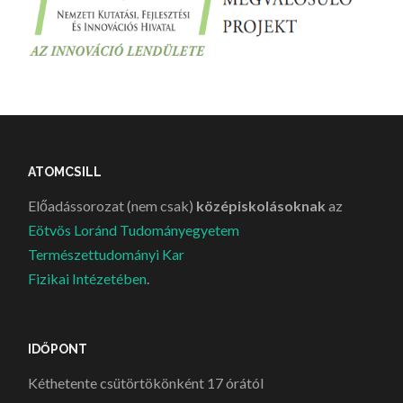
ATOMCSILL
Előadássorozat (nem csak)
középiskolásoknak
az
Eötvös Loránd Tudományegyetem
Természettudományi Kar
Fizikai Intézetében
.
IDŐPONT
Kéthetente csütörtökönként 17 órától