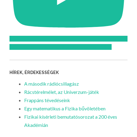
Feliratkozom az Atomcsill youtube csatornájára!
HÍREK, ÉRDEKESSÉGEK
A második rádiócsillagász
Rácstérelmélet, az Univerzum-játék
Frappáns tévedéseink
Egy matematikus a Fizika bűvöletében
Fizikai kísérleti bemutatósorozat a 200 éves
Akadémián