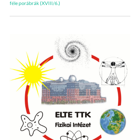
féle porábrák (XVIII/6.)
navigációja