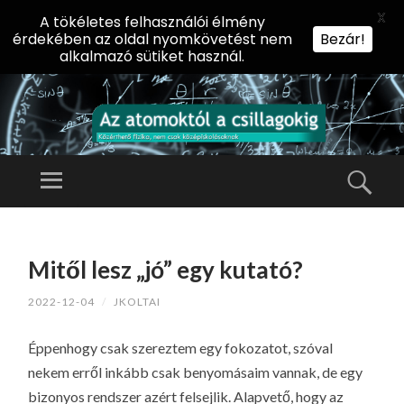
X
A tökéletes felhasználói élmény
érdekében az oldal nyomkövetést nem
Bezár!
alkalmazó sütiket használ.
AZ
AT
Menü
Kere
O
Előadássorozat
M
középiskolásoknak
TOVÁBB
O
A
az ELTE
Mitől lesz „jó” egy kutató?
KT
TARTALOMHOZ
Természettudományi
Ó
2022-12-04
/
JKOLTAI
Kar Fizikai
L
Intézetében
A
Éppenhogy csak szereztem egy fokozatot, szóval
CS
nekem erről inkább csak benyomásaim vannak, de egy
IL
bizonyos rendszer azért felsejlik. Alapvető, hogy az