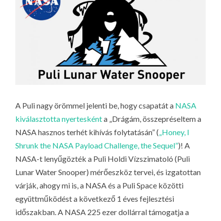
LA
G
O
KI
G
A Puli nagy örömmel jelenti be, hogy csapatát a
NASA
kiválasztotta nyertesként
a „Drágám, összepréseltem a
NASA hasznos terhét kihívás folytatásán” (
„Honey, I
Shrunk the NASA Payload Challenge, the Sequel”
)! A
NASA-t lenyűgözték a Puli Holdi Vízszimatoló (Puli
Lunar Water Snooper) mérőeszköz tervei, és izgatottan
várják, ahogy mi is, a NASA és a Puli Space közötti
együttműködést a következő 1 éves fejlesztési
időszakban. A NASA 225 ezer dollárral támogatja a