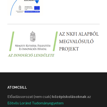
ATOMCSILL
Előadássorozat (nem csak)
középiskolásoknak
az
Eötvös Loránd Tudományegyetem