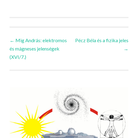
Bejegyzések
←
Mig András: elektromos
Pécz Béla és a fizika jeles
és mágneses jelenségek
→
navigációja
(XVI/7.)