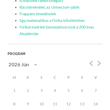
A második rádiócsillagász
Rácstérelmélet, az Univerzum-játék
Frappáns tévedéseink
Egy matematikus a Fizika bűvöletében
Fizikai kísérleti bemutatósorozat a 200 éves
Akadémián
PROGRAM
H
K
S
C
P
S
V
1
2
3
4
5
6
7
8
9
10
11
12
13
14