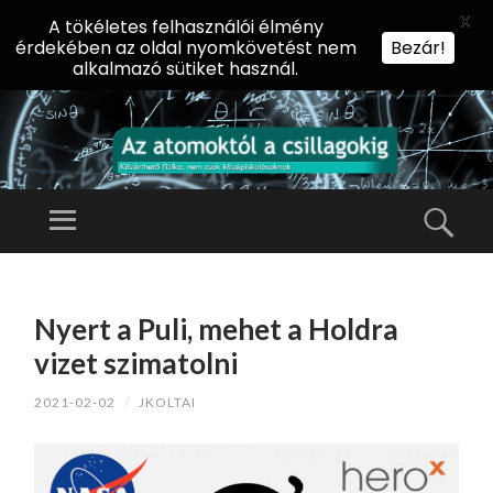
X
A tökéletes felhasználói élmény
érdekében az oldal nyomkövetést nem
Bezár!
alkalmazó sütiket használ.
AZ
AT
Menü
Kere
O
Előadássorozat
M
középiskolásoknak
TOVÁBB
O
A
az ELTE
Nyert a Puli, mehet a Holdra
KT
TARTALOMHOZ
Természettudományi
Ó
vizet szimatolni
Kar Fizikai
L
Intézetében
2021-02-02
/
JKOLTAI
A
CS
IL