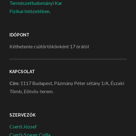
Természettudományi Kar
Fizikai Intézetében
.
IDŐPONT
Kéthetente csütörtökönként 17 órától
KAPCSOLAT
Cím:
1117 Budapest, Pázmány Péter sétány 1/A, Északi
Tömb, Eötvös-terem.
SZERVEZŐK
Cserti József
Cserti-Szauer Csilla