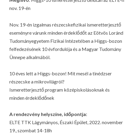
LA
nov. 19-én
G
O
Nov. 19-én izgalmas részecskefizikai ismeretterjesztő
KI
eseményre várunk minden érdeklődőt az Eötvös Loránd
G
Tudományegyetem Fizikai Intézetében a Higgs-bozon
felfedezésének 10 évfordulója és a Magyar Tudomány
Ünnepe alkalmából.
10 éves lett a Higgs-bozon! Mit mesél a tinédzser
részecske a mikrovilágról?
Ismeretterjesztő program középiskolásoknak és
minden érdeklődőnek
A rendezvény helyszíne, időpontja:
ELTE TTK Lágymányos, Északi Épület, 2022. november
19., szombat 14-18h