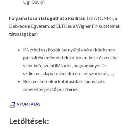
Ugi Dávid)
Folyamatosan látogatható kiállítás
(az ATOMKI, a
Debreceni Egyetem, az ELTE és a Wigner FK kutatóinak
társaságában)
Kísérleti eszközök karnyújtásnyira (ködkamra,
gáztöltésű müondetektor, kozmikus-részecske
számláló, szcintillátorok, hagyományos és
szilícium-alapú fotoelektron-sokszorozók, …)
Részecskefizikai kutatások és innováció:
ismeretterjesztő poszterek
NYOMTATÁS
Letöltések: