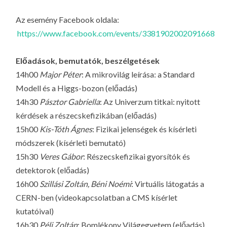
Az esemény Facebook oldala:
https://www.facebook.com/events/3381902002091668
Előadások, bemutatók, beszélgetések
14h00
Major Péter
: A mikrovilág leírása: a Standard
Modell és a Higgs-bozon (előadás)
14h30
Pásztor Gabriella
: Az Univerzum titkai: nyitott
kérdések a részecskefizikában (előadás)
15h00
Kis-Tóth Ágnes
: Fizikai jelenségek és kísérleti
módszerek (kísérleti bemutató)
15h30
Veres Gábor
: Részecskefizikai gyorsítók és
detektorok (előadás)
16h00
Szillási Zoltán, Béni Noémi
: Virtuális látogatás a
CERN-ben (videokapcsolatban a CMS kísérlet
kutatóival)
16h30
Péli Zoltán
: Bomlékony Világegyetem (előadás)