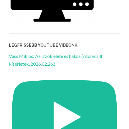
LEGFRISSEBB YOUTUBE VIDEÓNK
Vass Miklós: Az izzók élete és halála (Atomcsill
kísérletek, 2026.02.26.)