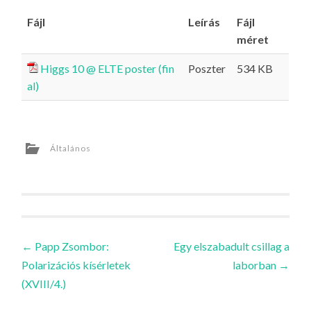
Fájl
Leírás
Fájl
méret
Higgs 10 @ ELTE poster (fin
Poszter
534 KB
al)
Általános
Bejegyzések
←
Papp Zsombor:
Egy elszabadult csillag a
Polarizációs kísérletek
laborban
→
navigációja
(XVIII/4.)