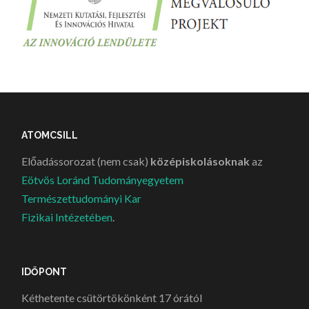
ATOMCSILL
Előadássorozat (nem csak)
középiskolásoknak
az
Eötvös Loránd Tudományegyetem
Természettudományi Kar
Fizikai Intézetében
.
IDŐPONT
Kéthetente csütörtökönként 17 órától