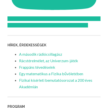
Feliratkozom az Atomcsill youtube csatornájára!
HÍREK, ÉRDEKESSÉGEK
A második rádiócsillagász
Rácstérelmélet, az Univerzum-játék
Frappáns tévedéseink
Egy matematikus a Fizika bűvöletében
Fizikai kísérleti bemutatósorozat a 200 éves
Akadémián
PROGRAM