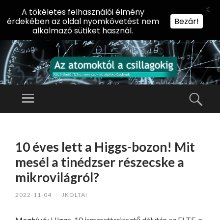
X
A tökéletes felhasználói élmény
érdekében az oldal nyomkövetést nem
Bezár!
alkalmazó sütiket használ.
AZ
AT
Menü
Kere
O
Előadássorozat
M
középiskolásoknak
TOVÁBB
O
A
az ELTE
10 éves lett a Higgs-bozon! Mit
KT
TARTALOMHOZ
Természettudományi
Ó
mesél a tinédzser részecske a
Kar Fizikai
L
mikrovilágról?
Intézetében
A
2022-11-04
/
JKOLTAI
CS
IL
Meghívó
: Higgs-10 ismeretterjesztő délután az ELTE-n