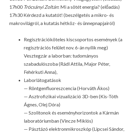
17h00
Trócsányi Zoltán
: Mi a sötét energia? (előadás)
17h30 Kérdezd a kutatót! (beszélgetés a mikro- és
makrovilágról, a kutatás hétköz- és ünnepnapjairól)
Regisztrációköteles kiscsoportos események (a
regisztrációs felület nov. 6-án nyílik meg)
Vesztegzár a laborban: tudományos
szabadulószoba (Rádl Attila, Major Péter,
Fehérkuti Anna),
Laborlátogatások
— Röntgenfluoreszcencia (Horváth Ákos)
— Asztrofizikai vizualizáció 3D-ben (Kis-Tóth
Ágnes, Olej Dóra)
— Szolitonok és eseményhorizontok a Kármán
laboratóriumban (Vincze Miklós)
— Pásztázó elektronmikroszkóp (Lipcsei Sándor,