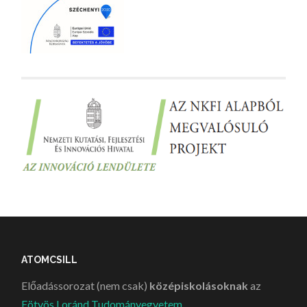
ATOMCSILL
Előadássorozat (nem csak)
középiskolásoknak
az
Eötvös Loránd Tudományegyetem