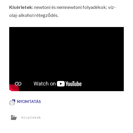
LA
Kísérletek:
newtoni és nemnewtoni folyadékok; víz-
G
olaj-alkohol rétegződés.
O
KI
G
NYOMTATÁS
Kísérletek