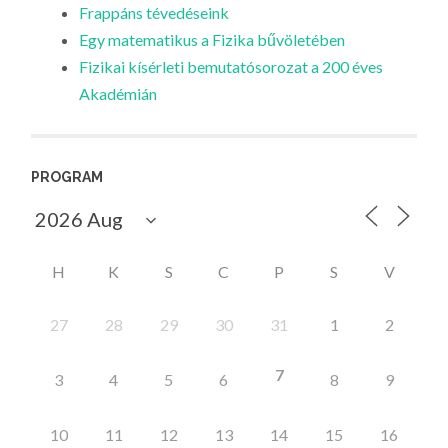
Frappáns tévedéseink
Egy matematikus a Fizika bűvöletében
Fizikai kísérleti bemutatósorozat a 200 éves
Akadémián
PROGRAM
H
K
S
C
P
S
V
27
28
29
30
31
1
2
7
3
4
5
6
8
9
10
11
12
13
14
15
16