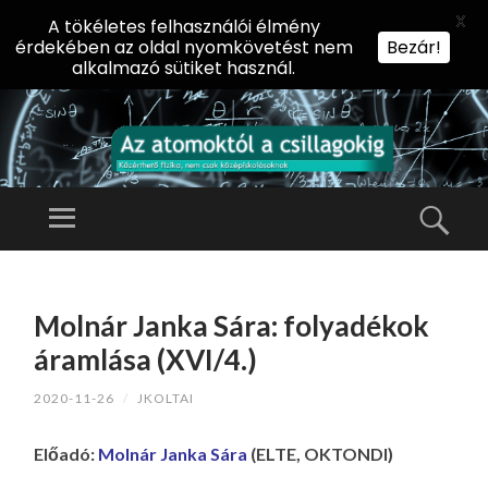
X
A tökéletes felhasználói élmény
érdekében az oldal nyomkövetést nem
Bezár!
alkalmazó sütiket használ.
AZ
AT
Menü
Kere
O
Előadássorozat
M
középiskolásoknak
TOVÁBB
O
A
az ELTE
Molnár Janka Sára: folyadékok
KT
TARTALOMHOZ
Természettudományi
Ó
áramlása (XVI/4.)
Kar Fizikai
L
Intézetében
2020-11-26
/
JKOLTAI
A
CS
Előadó:
Molnár Janka Sára
(ELTE, OKTONDI)
IL