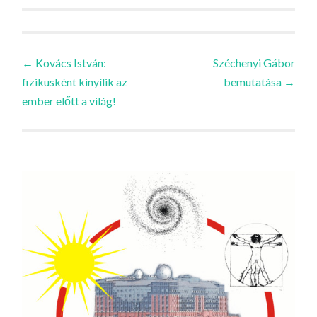
Bejegyzések
←
Kovács István:
Széchenyi Gábor
fizikusként kinyílik az
bemutatása
→
navigációja
ember előtt a világ!