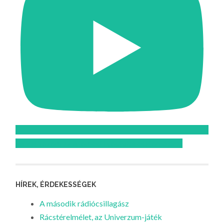
Feliratkozom az Atomcsill youtube csatornájára!
HÍREK, ÉRDEKESSÉGEK
A második rádiócsillagász
Rácstérelmélet, az Univerzum-játék