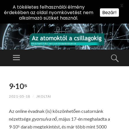
X
A tökéletes felhasználói élmény
érdekében az oldal nyomkövetést nem
Bezár!
alkalmazó sütiket használ.
AZ
AT
Menü
Kere
O
Előadássorozat
M
középiskolásoknak
TOVÁBB
O
A
az ELTE
9·10⁵
KT
TARTALOMHOZ
Természettudományi
Ó
2021-05-18
/
JKOLTAI
Kar Fizikai
L
Intézetében
A
Az online évadnak (is) köszönhetően csatornánk
CS
nézettsége
gyorsulva nő
, május 17-én meghaladta a
IL
9·10⁵ darab megtekintést, és már több mint 5000