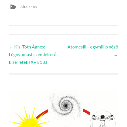
Általános
Bejegyzések
←
Kis-Tóth Ágnes:
Atomcsill – egymillió néző
Légnyomást szemléltető
→
navigációja
kísérletek (XVI/13.)