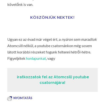
LA
követőnk is van.
G
O
KÖSZÖNJÜK NEKTEK!
KI
G
Ugyan ez az évad már véget ért, a
nyáron sem maradtok
Atomcsill nélkül, a youtube csatornánkon még sosem
látott korábbi részeket fogunk feltenni hétről-hétre.
Figyeljétek
honlapunkat
, vagy
iratkozzatok fel az Atomcsill youtube
csatornájára!
NYOMTATÁS