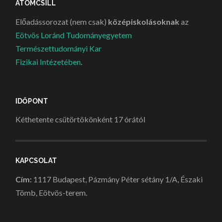
ATOMCSILL
Előadássorozat (nem csak)
középiskolásoknak
az
Eötvös Loránd Tudományegyetem
Természettudományi Kar
Fizikai Intézetében
.
IDŐPONT
Kéthetente csütörtökönként 17 órától
KAPCSOLAT
Cím:
1117 Budapest, Pázmány Péter sétány 1/A, Északi
Tömb, Eötvös-terem.