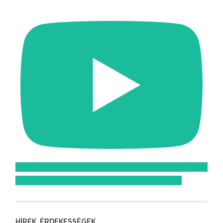
Feliratkozom az Atomcsill youtube csatornájára!
HÍREK, ÉRDEKESSÉGEK