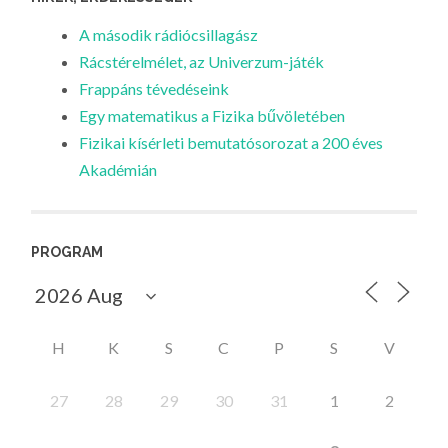
A második rádiócsillagász
Rácstérelmélet, az Univerzum-játék
Frappáns tévedéseink
Egy matematikus a Fizika bűvöletében
Fizikai kísérleti bemutatósorozat a 200 éves
Akadémián
PROGRAM
H
K
S
C
P
S
V
27
28
29
30
31
1
2