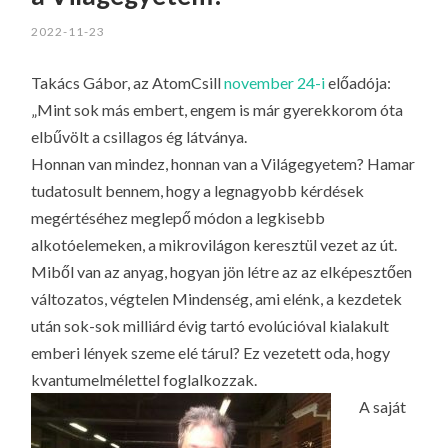
LA
2022-11-23
G
O
Takács Gábor, az AtomCsill
november 24-i
előadója:
KI
„Mint sok más embert, engem is már gyerekkorom óta
G
elbűvölt a csillagos ég látványa.
Honnan van mindez, honnan van a Világegyetem? Hamar
tudatosult bennem, hogy a legnagyobb kérdések
megértéséhez meglepő módon a legkisebb
alkotóelemeken, a mikrovilágon keresztül vezet az út.
Miből van az anyag, hogyan jön létre az az elképesztően
változatos, végtelen Mindenség, ami elénk, a kezdetek
után sok-sok milliárd évig tartó evolúcióval kialakult
emberi lények szeme elé tárul? Ez vezetett oda, hogy
kvantumelmélettel foglalkozzak.
A saját