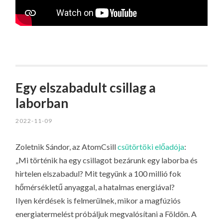
Egy elszabadult csillag a
laborban
2022-11-09
Zoletnik Sándor, az AtomCsill
csütörtöki előadója
:
„Mi történik ha egy csillagot bezárunk egy laborba és
hirtelen elszabadul? Mit tegyünk a 100 millió fok
hőmérsékletű anyaggal, a hatalmas energiával?
Ilyen kérdések is felmerülnek, mikor a magfúziós
energiatermelést próbáljuk megvalósítani a Földön. A