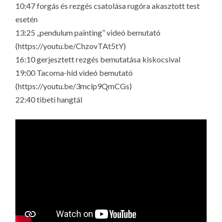
10:47 forgás és rezgés csatolása rugóra akasztott test
esetén
13:25 „pendulum painting” videó bemutató
(https://youtu.be/ChzovTAt5tY)
16:10 gerjesztett rezgés bemutatása kiskocsival
19:00 Tacoma-híd videó bemutató
(https://youtu.be/3mclp9QmCGs)
22:40 tibeti hangtál