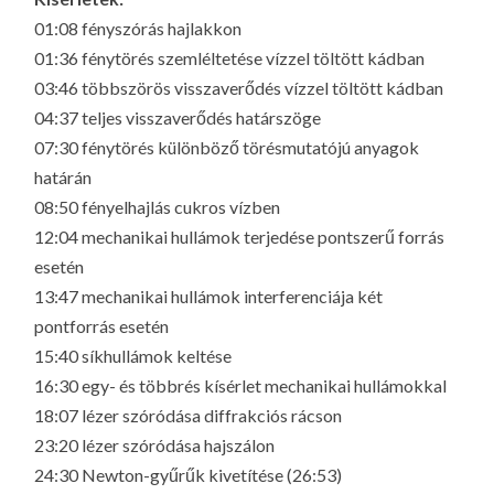
01:08 fényszórás hajlakkon
01:36 fénytörés szemléltetése vízzel töltött kádban
03:46 többszörös visszaverődés vízzel töltött kádban
04:37 teljes visszaverődés határszöge
07:30 fénytörés különböző törésmutatójú anyagok
határán
08:50 fényelhajlás cukros vízben
12:04 mechanikai hullámok terjedése pontszerű forrás
esetén
13:47 mechanikai hullámok interferenciája két
pontforrás esetén
15:40 síkhullámok keltése
16:30 egy- és többrés kísérlet mechanikai hullámokkal
18:07 lézer szóródása diffrakciós rácson
23:20 lézer szóródása hajszálon
24:30 Newton-gyűrűk kivetítése (26:53)