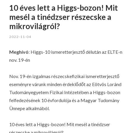
10 éves lett a Higgs-bozon! Mit
mesél a tinédzser részecske a
mikrovilágról?
2022-11-04
Meghívó
: Higgs-10 ismeretterjesztő délután az ELTE-n
nov. 19-én
Nov. 19-én izgalmas részecskefizikai ismeretterjesztő
eseményre várunk minden érdeklődőt az Eötvös Loránd
Tudományegyetem Fizikai Intézetében a Higgs-bozon
felfedezésének 10 évfordulója és a Magyar Tudomány
Ünnepe alkalmából.
10 éves lett a Higgs-bozon! Mit mesél a tinédzser
részecske a mikrovilágról?