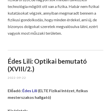
technológia mögött ott van a fizika. Habár nem fizikai
kutatásokat végzek, annyiban megmaradt bennem a
fizikusi gondolkodás, hogy minden érdekel, ami új, de
bizonyos dolgokat szeretek megvalósulva látni, ezért
vagyok most műszaki területen.
Édes Lili: Optikai bemutató
(XVIII/2.)
2022-09-22
Előadó:
Édes Lili
(ELTE Fizikai Intézet, fizikus
mesterszakos hallgató)
Kísérletek: