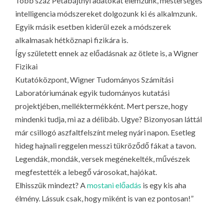
Több száz Petabájtnyi adatokat elemzünk, mesterséges
intelligencia módszereket dolgozunk ki és alkalmzunk.
Egyik másik esetben kiderül ezek a módszerek
alkalmasak hétköznapi fizikára is.
Így született ennek az előadásnak az ötlete is, a Wigner
Fizikai
Kutatóközpont, Wigner Tudományos Számítási
Laboratóriumának egyik tudományos kutatási
projektjében, melléktermékként. Mert persze, hogy
mindenki tudja, mi az a délibáb. Ugye? Bizonyosan láttál
már csillogó aszfaltfelszínt meleg nyári napon. Esetleg
hideg hajnali reggelen messzi tükröződő fákat a tavon.
Legendák, mondák, versek megénekelték, művészek
megfestették a lebegő városokat, hajókat.
Elhisszük mindezt? A
mostani előadás
is egy kis aha
élmény. Lássuk csak, hogy miként is van ez pontosan!”