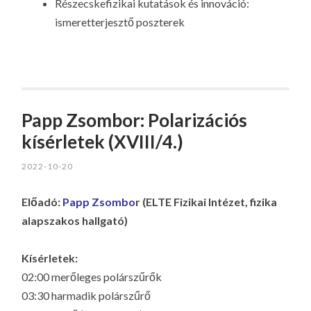
Részecskefizikai kutatások és innováció:
ismeretterjesztő poszterek
Papp Zsombor: Polarizációs
kísérletek (XVIII/4.)
2022-10-20
Előadó:
Papp Zsombo
r (ELTE Fizikai Intézet, fizika
alapszakos hallgató)
Kísérletek:
02:00 merőleges polárszűrők
03:30 harmadik polárszűrő