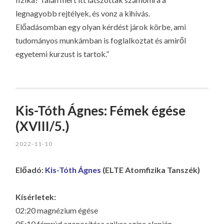
legnagyobb rejtélyek, és vonz a kihívás.
Előadásomban egy olyan kérdést járok körbe, ami
tudományos munkámban is foglalkoztat és amiről
egyetemi kurzust is tartok.”
Kis-Tóth Ágnes: Fémek égése
(XVIII/5.)
2022-11-10
Előadó:
Kis-Tóth Ágnes
(ELTE Atomfizika Tanszék)
Kísérletek:
02:20 magnézium égése
05:10 fémrúd azonosítása szikra színe alapján