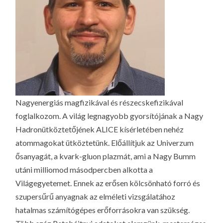
Nagyenergiás magfizikával és részecskefizikával
foglalkozom. A világ legnagyobb gyorsítójának a Nagy
Hadronütköztetőjének ALICE kísérletében nehéz
atommagokat ütköztetünk. Előállítjuk az Univerzum
ősanyagát, a kvark-gluon plazmát, ami a Nagy Bumm
utáni milliomod másodpercben alkotta a
Világegyetemet. Ennek az erősen kölcsönható forró és
szupersűrű anyagnak az elméleti vizsgálatához
hatalmas számítógépes erőforrásokra van szükség.