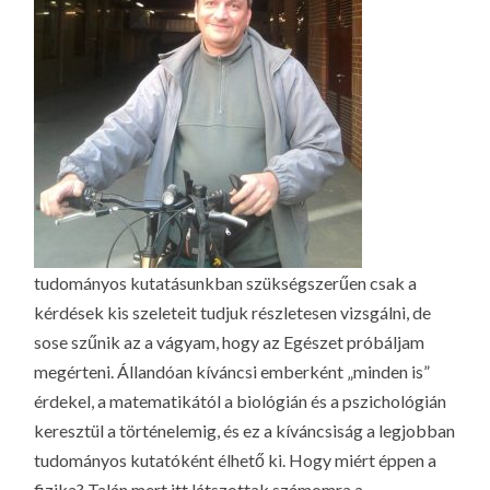
tudományos kutatásunkban szükségszerűen csak a
kérdések kis szeleteit tudjuk részletesen vizsgálni, de
sose szűnik az a vágyam, hogy az Egészet próbáljam
megérteni. Állandóan kíváncsi emberként „minden is”
érdekel, a matematikától a biológián és a pszichológián
keresztül a történelemig, és ez a kíváncsiság a legjobban
tudományos kutatóként élhető ki. Hogy miért éppen a
fizika? Talán mert itt látszottak számomra a