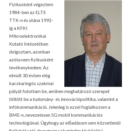
Fizikusként végeztem
1984-ben az ELTE
TTK-n és utána 1992-
ig a KFKI
Mikroelektronikai
Kutató Intézetében
dolgoztam, azonban
azóta nem fizikusként
tevékenykedem. Az
elmúlt 30 évben elég
kacskaringós szakmai
pályát futottam be, amiben meghatározó szerepet
töltött be a tudomány- és innovációpolitika, valamint a
infókommunikáció. Jelenleg is ezzel foglalkozom a
BME-n, nevezetesen 5G mobil kommunikációs
technológiával. Úgyhogy az előadásom sem közvetlenül
fizikáról szól, de nagyon sok minden távközlési