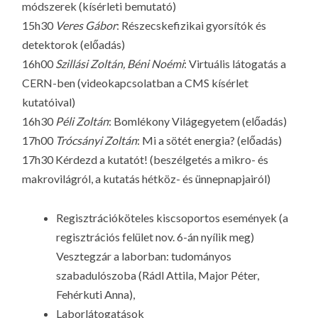
módszerek (kísérleti bemutató)
15h30
Veres Gábor
: Részecskefizikai gyorsítók és
detektorok (előadás)
16h00
Szillási Zoltán, Béni Noémi
: Virtuális látogatás a
CERN-ben (videokapcsolatban a CMS kísérlet
kutatóival)
16h30
Péli Zoltán
: Bomlékony Világegyetem (előadás)
17h00
Trócsányi Zoltán
: Mi a sötét energia? (előadás)
17h30 Kérdezd a kutatót! (beszélgetés a mikro- és
makrovilágról, a kutatás hétköz- és ünnepnapjairól)
Regisztrációköteles kiscsoportos események (a
regisztrációs felület nov. 6-án nyílik meg)
Vesztegzár a laborban: tudományos
szabadulószoba (Rádl Attila, Major Péter,
Fehérkuti Anna),
Laborlátogatások