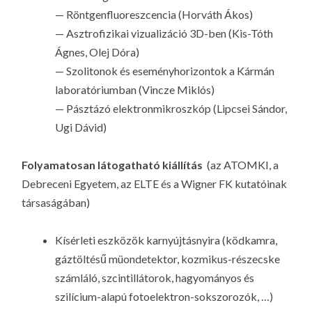
— Röntgenfluoreszcencia (Horváth Ákos)
— Asztrofizikai vizualizáció 3D-ben (Kis-Tóth
Ágnes, Olej Dóra)
— Szolitonok és eseményhorizontok a Kármán
laboratóriumban (Vincze Miklós)
— Pásztázó elektronmikroszkóp (Lipcsei Sándor,
Ugi Dávid)
Folyamatosan látogatható kiállítás
(az ATOMKI, a
Debreceni Egyetem, az ELTE és a Wigner FK kutatóinak
társaságában)
Kísérleti eszközök karnyújtásnyira (ködkamra,
gáztöltésű müondetektor, kozmikus-részecske
számláló, szcintillátorok, hagyományos és
szilícium-alapú fotoelektron-sokszorozók, …)