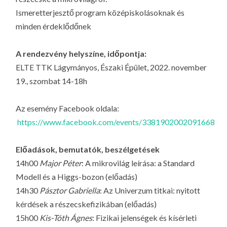
Ismeretterjesztő program középiskolásoknak és
minden érdeklődőnek
A rendezvény helyszíne, időpontja:
ELTE TTK Lágymányos, Északi Épület, 2022. november
19., szombat 14-18h
Az esemény Facebook oldala:
https://www.facebook.com/events/3381902002091668
Előadások, bemutatók, beszélgetések
14h00
Major Péter
: A mikrovilág leírása: a Standard
Modell és a Higgs-bozon (előadás)
14h30
Pásztor Gabriella
: Az Univerzum titkai: nyitott
kérdések a részecskefizikában (előadás)
15h00
Kis-Tóth Ágnes
: Fizikai jelenségek és kísérleti