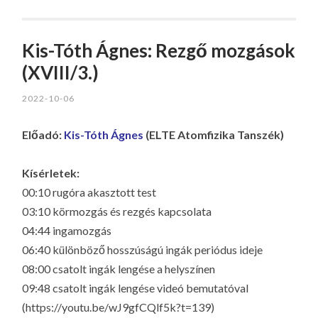
Kis-Tóth Ágnes: Rezgő mozgások
(XVIII/3.)
2022-10-06
Előadó:
Kis-Tóth Ágnes
(ELTE Atomfizika Tanszék)
Kísérletek:
00:10 rugóra akasztott test
03:10 körmozgás és rezgés kapcsolata
04:44 ingamozgás
06:40 különböző hosszúságú ingák periódus ideje
08:00 csatolt ingák lengése a helyszínen
09:48 csatolt ingák lengése videó bemutatóval
(https://youtu.be/wJ9gfCQlf5k?t=139)