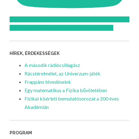
Feliratkozom az Atomcsill youtube csatornájára!
HÍREK, ÉRDEKESSÉGEK
A második rádiócsillagász
Rácstérelmélet, az Univerzum-játék
Frappáns tévedéseink
Egy matematikus a Fizika bűvöletében
Fizikai kísérleti bemutatósorozat a 200 éves
Akadémián
PROGRAM