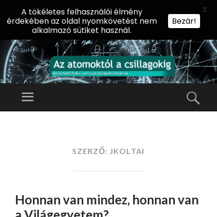
X
A tökéletes felhasználói élmény
érdekében az oldal nyomkövetést nem
Bezár!
alkalmazó sütiket használ.
AZ
AT
Menü
Kere
O
Előadássorozat
M
középiskolásoknak
TOVÁBB
O
A
az ELTE
KT
TARTALOMHOZ
SZERZŐ:
JKOLTAI
Természettudományi
Ó
Kar Fizikai
L
Intézetében
A
Honnan van mindez, honnan van
CS
IL
a Világegyetem?