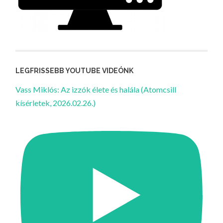
LEGFRISSEBB YOUTUBE VIDEÓNK
Vass Miklós: Az izzók élete és halála (Atomcsill
kísérletek, 2026.02.26.)