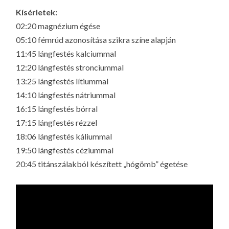
LA
Kísérletek:
G
02:20 magnézium égése
O
05:10 fémrúd azonosítása szikra színe alapján
KI
11:45 lángfestés kalciummal
G
12:20 lángfestés stronciummal
13:25 lángfestés lítiummal
14:10 lángfestés nátriummal
16:15 lángfestés bórral
17:15 lángfestés rézzel
18:06 lángfestés káliummal
19:50 lángfestés céziummal
20:45 titánszálakból készített „hógömb” égetése