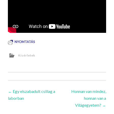
NYOMTATÁS
Kísérletek
Bejegyzések
←
Egy elszabadult csillag a
Honnan van mindez,
laborban
honnan van a
navigációja
Világegyetem?
→