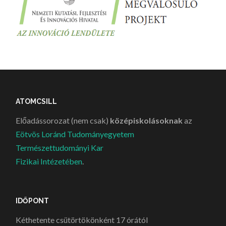
ATOMCSILL
Előadássorozat (nem csak)
középiskolásoknak
az
Eötvös Loránd Tudományegyetem
Természettudományi Kar
Fizikai Intézetében
.
IDŐPONT
Kéthetente csütörtökönként 17 órától