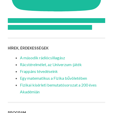
Feliratkozom az Atomcsill youtube csatornájára!
HÍREK, ÉRDEKESSÉGEK
A második rádiócsillagász
Rácstérelmélet, az Univerzum-játék
Frappáns tévedéseink
Egy matematikus a Fizika bűvöletében
Fizikai kísérleti bemutatósorozat a 200 éves
Akadémián
PROGRAM