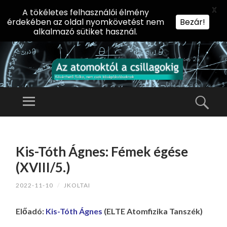
X
A tökéletes felhasználói élmény
érdekében az oldal nyomkövetést nem
Bezár!
alkalmazó sütiket használ.
AZ
AT
Menü
Kere
O
Előadássorozat
M
középiskolásoknak
TOVÁBB
O
A
az ELTE
Kis-Tóth Ágnes: Fémek égése
KT
TARTALOMHOZ
Természettudományi
Ó
(XVIII/5.)
Kar Fizikai
L
Intézetében
2022-11-10
/
JKOLTAI
A
CS
Előadó:
Kis-Tóth Ágnes
(ELTE Atomfizika Tanszék)
IL