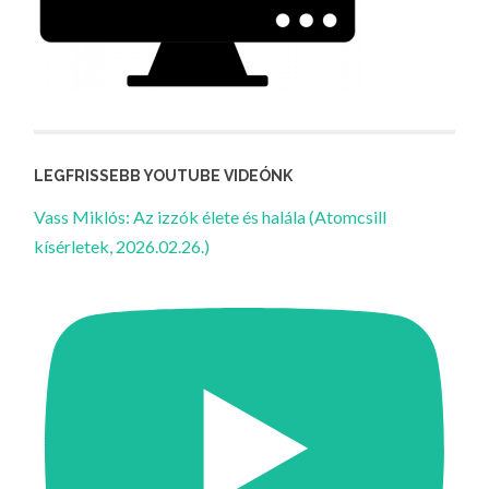
LEGFRISSEBB YOUTUBE VIDEÓNK
Vass Miklós: Az izzók élete és halála (Atomcsill
kísérletek, 2026.02.26.)