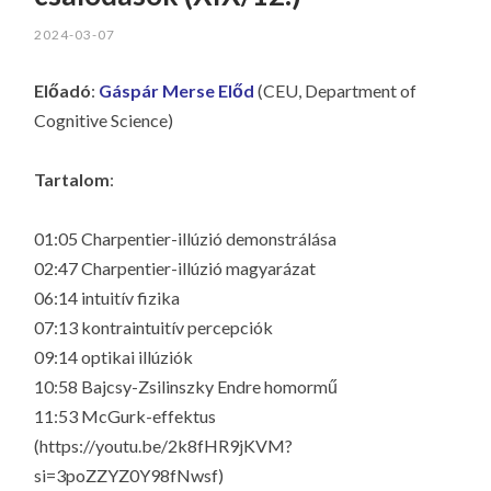
LA
2024-03-07
G
O
Előadó
:
Gáspár Merse Előd
(CEU, Department of
KI
Cognitive Science)
G
Tartalom
:
01:05 Charpentier-illúzió demonstrálása
02:47 Charpentier-illúzió magyarázat
06:14 intuitív fizika
07:13 kontraintuitív percepciók
09:14 optikai illúziók
10:58 Bajcsy-Zsilinszky Endre homormű
11:53 McGurk-effektus
(https://youtu.be/2k8fHR9jKVM?
si=3poZZYZ0Y98fNwsf)