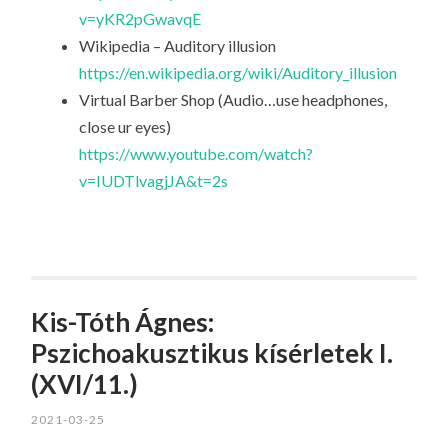
v=yKR2pGwavqE
Wikipedia – Auditory illusion
https://en.wikipedia.org/wiki/Auditory_illusion
Virtual Barber Shop (Audio…use headphones,
close ur eyes)
https://www.youtube.com/watch?
v=IUDTlvagjJA&t=2s
Kis-Tóth Ágnes:
Pszichoakusztikus kísérletek I.
(XVI/11.)
2021-03-25