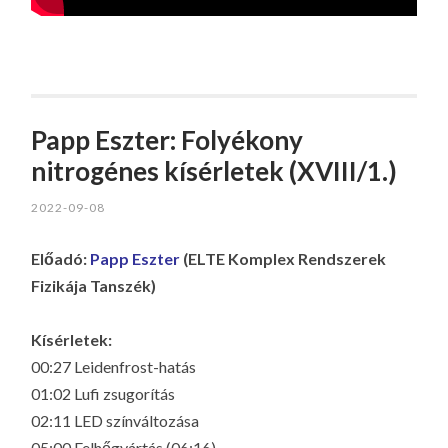
Papp Eszter: Folyékony
nitrogénes kísérletek (XVIII/1.)
2022-09-08
Előadó:
Papp Eszter
(ELTE Komplex Rendszerek
Fizikája Tanszék)
Kísérletek:
00:27 Leidenfrost-hatás
01:02 Lufi zsugorítás
02:11 LED színváltozása
05:00 Felhőgyártás (06:16)