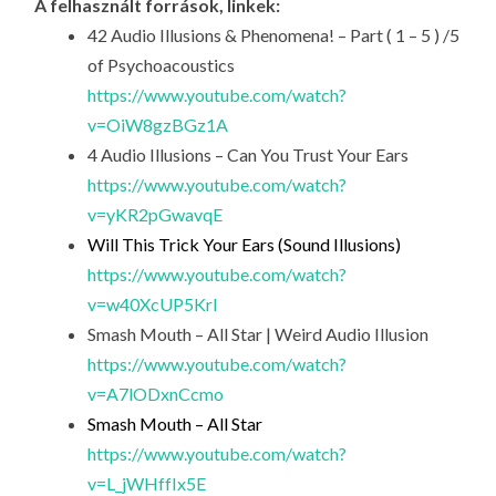
A felhasznált források, linkek:
42 Audio Illusions & Phenomena! – Part ( 1 – 5 ) /5
of Psychoacoustics
https://www.youtube.com/watch?
v=OiW8gzBGz1A
4 Audio Illusions – Can You Trust Your Ears
https://www.youtube.com/watch?
v=yKR2pGwavqE
Will This Trick Your Ears (Sound Illusions)
https://www.youtube.com/watch?
v=w40XcUP5KrI
Smash Mouth – All Star | Weird Audio Illusion
https://www.youtube.com/watch?
v=A7lODxnCcmo
Smash Mouth – All Star
https://www.youtube.com/watch?
v=L_jWHffIx5E