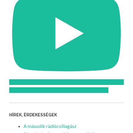
Feliratkozom az Atomcsill youtube csatornájára!
HÍREK, ÉRDEKESSÉGEK
A második rádiócsillagász