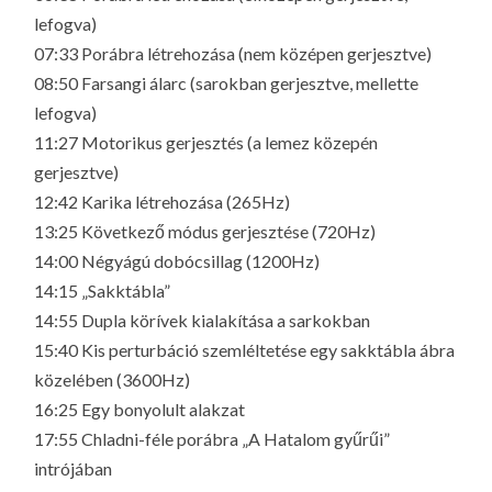
lefogva)
07:33 Porábra létrehozása (nem középen gerjesztve)
08:50 Farsangi álarc (sarokban gerjesztve, mellette
lefogva)
11:27 Motorikus gerjesztés (a lemez közepén
gerjesztve)
12:42 Karika létrehozása (265Hz)
13:25 Következő módus gerjesztése (720Hz)
14:00 Négyágú dobócsillag (1200Hz)
14:15 „Sakktábla”
14:55 Dupla körívek kialakítása a sarkokban
15:40 Kis perturbáció szemléltetése egy sakktábla ábra
közelében (3600Hz)
16:25 Egy bonyolult alakzat
17:55 Chladni-féle porábra „A Hatalom gyűrűi”
intrójában