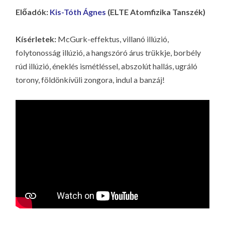
Előadók:
Kis-Tóth Ágnes
(ELTE Atomfizika Tanszék)
Kísérletek:
McGurk-effektus, villanó illúzió,
folytonosság illúzió, a hangszóró árus trükkje, borbély
rúd illúzió, éneklés ismétléssel, abszolút hallás, ugráló
torony, földönkívüli zongora, indul a banzáj!