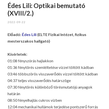
Édes Lili: Optikai bemutató
(XVIII/2.)
2022-09-22
Előadó:
Édes Lili
(ELTE Fizikai Intézet, fizikus
mesterszakos hallgató)
Kísérletek:
01:08 fényszórás hajlakkon
01:36 fénytörés szemléltetése vízzel töltött kádban
03:46 többszörös visszaverődés vízzel töltött kádban
04:37 teljes visszaverődés határszöge
07:30 fénytörés különböző törésmutatójú anyagok
határán
08:50 fényelhajlás cukros vízben
12:04 mechanikai hullámok terjedése pontszerű forrás