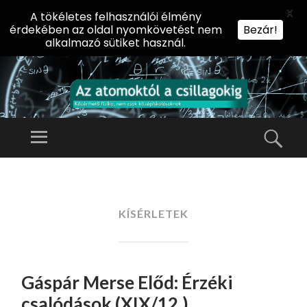
X
A tökéletes felhasználói élmény
érdekében az oldal nyomkövetést nem
Bezár!
alkalmazó sütiket használ.
AZ
AT
Menü
Kere
O
Előadássorozat
M
középiskolásoknak
TOVÁBB
O
A
az ELTE
KT
TARTALOMHOZ
KÍSÉRLETEK
Természettudományi
Ó
Kar Fizikai
L
Intézetében
A
Gáspár Merse Előd: Érzéki
CS
IL
csalódások (XIX/12.)