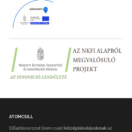
ATOMCSILL
Előadássorozat (nem csak)
középiskolásoknak
az