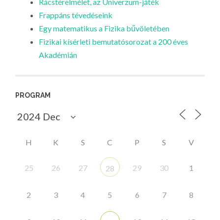
Rácstérelmélet, az Univerzum-játék
Frappáns tévedéseink
Egy matematikus a Fizika bűvöletében
Fizikai kísérleti bemutatósorozat a 200 éves
Akadémián
PROGRAM
H
K
S
C
P
S
V
25
26
27
29
30
1
28
2
3
4
5
6
7
8