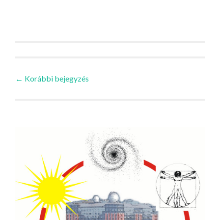
Bejegyzések
←
Korábbi bejegyzés
navigációja