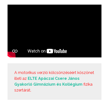
A motorikus verzió kölcsönzéséért köszönet
illeti az
ELTE Apáczai Csere János
Gyakorló Gimnázium és Kollégium
fizika
szertárát.