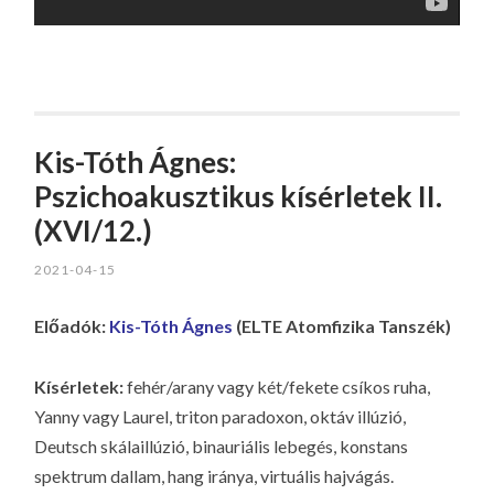
Kis-Tóth Ágnes:
Pszichoakusztikus kísérletek II.
(XVI/12.)
2021-04-15
Előadók:
Kis-Tóth Ágnes
(ELTE Atomfizika Tanszék)
Kísérletek:
fehér/arany vagy két/fekete csíkos ruha,
Yanny vagy Laurel, triton paradoxon, oktáv illúzió,
Deutsch skálaillúzió, binauriális lebegés, konstans
spektrum dallam, hang iránya, virtuális hajvágás.