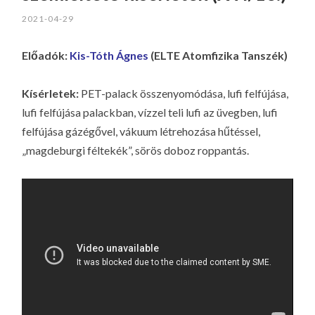
2021-04-29
Előadók:
Kis-Tóth Ágnes
(ELTE Atomfizika Tanszék)
Kísérletek:
PET-palack összenyomódása, lufi felfújása,
lufi felfújása palackban, vízzel teli lufi az üvegben, lufi
felfújása gázégővel, vákuum létrehozása hűtéssel,
„magdeburgi féltekék”, sörös doboz roppantás.