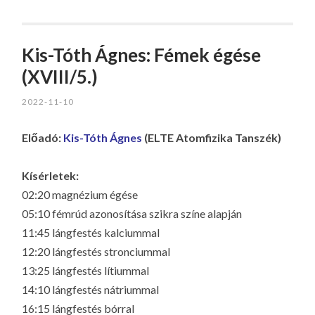
Kis-Tóth Ágnes: Fémek égése
(XVIII/5.)
2022-11-10
Előadó:
Kis-Tóth Ágnes
(ELTE Atomfizika Tanszék)
Kísérletek:
02:20 magnézium égése
05:10 fémrúd azonosítása szikra színe alapján
11:45 lángfestés kalciummal
12:20 lángfestés stronciummal
13:25 lángfestés lítiummal
14:10 lángfestés nátriummal
16:15 lángfestés bórral