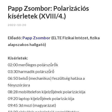
Papp Zsombor: Polarizációs
kísérletek (XVIII/4.)
2022-10-20
Előadó:
Papp Zsombo
r (ELTE Fizikai Intézet, fizika
alapszakos hallgató)
Kísérletek:
02:00 merőleges polárszűrők
03:30 harmadik polárszűrő
06:50 belső (mechanikus) feszültség hatása a
fényszórásra
08:28 mobiltelefon kijelzőjének polarizációja
09:20 laptop kijelzőjének polarizációja
09:45 3d mozi (magyarázat)
11:20 cirkuláris polarizáció szemléltetése