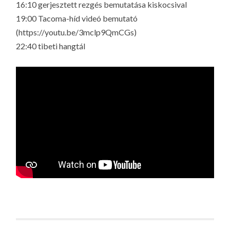
16:10 gerjesztett rezgés bemutatása kiskocsival
19:00 Tacoma-híd videó bemutató
(https://youtu.be/3mclp9QmCGs)
22:40 tibeti hangtál