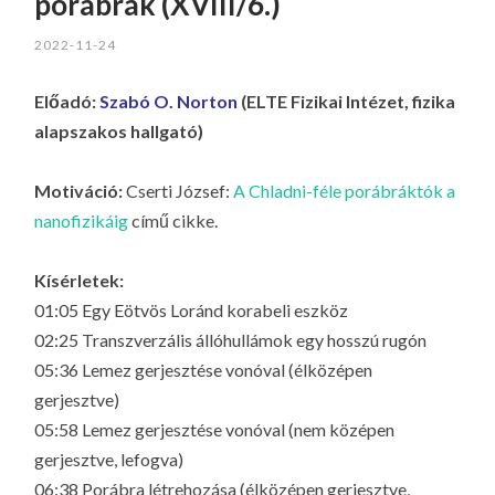
porábrák (XVIII/6.)
2022-11-24
Előadó:
Szabó O. Norton
(ELTE Fizikai Intézet, fizika
alapszakos hallgató)
Motiváció:
Cserti József:
A Chladni-féle porábráktók a
nanofizikáig
című cikke.
Kísérletek:
01:05 Egy Eötvös Loránd korabeli eszköz
02:25 Transzverzális állóhullámok egy hosszú rugón
05:36 Lemez gerjesztése vonóval (élközépen
gerjesztve)
05:58 Lemez gerjesztése vonóval (nem középen
gerjesztve, lefogva)
06:38 Porábra létrehozása (élközépen gerjesztve,