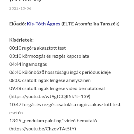
2022-10-06
Előadó:
Kis-Tóth Ágnes
(ELTE Atomfizika Tanszék)
Kísérletek:
00:10 rugóra akasztott test
03:10 körmozgás és rezgés kapcsolata
04:44 ingamozgás
06:40 különböző hosszúságú ingák periódus ideje
08:00 csatolt ingák lengése a helyszínen
09:48 csatolt ingák lengése videó bemutatóval
(https://youtu.be/wJ9gfCQlf5k?t=139)
10:47 forgás és rezgés csatolása rugóra akasztott test
esetén
13:25 „pendulum painting” videó bemutató
(https://youtu.be/ChzovTAt5tY)