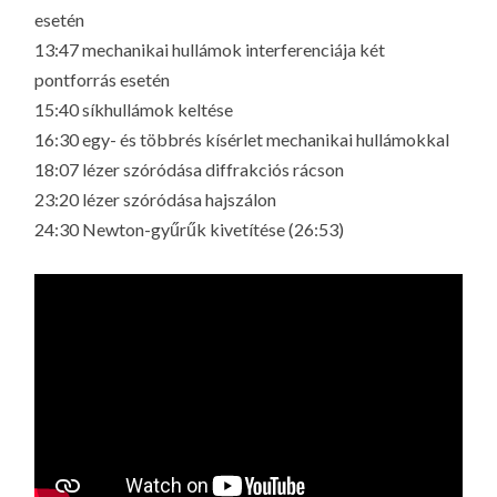
esetén
13:47 mechanikai hullámok interferenciája két
pontforrás esetén
15:40 síkhullámok keltése
16:30 egy- és többrés kísérlet mechanikai hullámokkal
18:07 lézer szóródása diffrakciós rácson
23:20 lézer szóródása hajszálon
24:30 Newton-gyűrűk kivetítése (26:53)