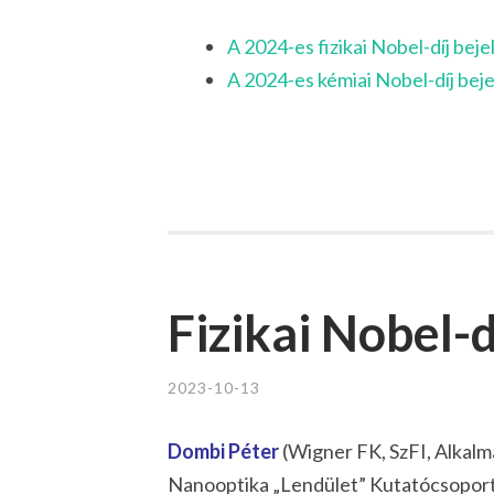
A 2024-es fizikai Nobel-díj beje
A 2024-es kémiai Nobel-díj beje
Fizikai Nobel-
2023-10-13
Dombi Péter
(Wigner FK, SzFI, Alkalm
Nanooptika „Lendület” Kutatócsoport) t