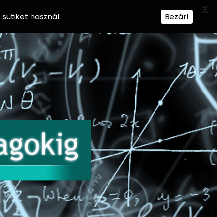
X
sütiket használ.
Bezár!