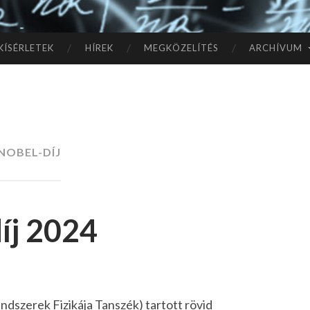
TÓ
L A
KÍSÉRLETEK
HÍREK
MEGKÖZELÍTÉS
ARCHÍVUM
CSI
LL
AG
NOBEL-DÍJ
OK
IG
díj 2024
szerek Fizikája Tanszék) tartott rövid