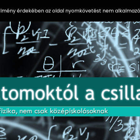
 élmény érdekében az oldal nyomkövetést nem alkalmazó 
AZ
Előadássorozat
AT
középiskolásoknak
OM
az ELTE
Természettudományi
OK
Kar Fizikai
Intézetében