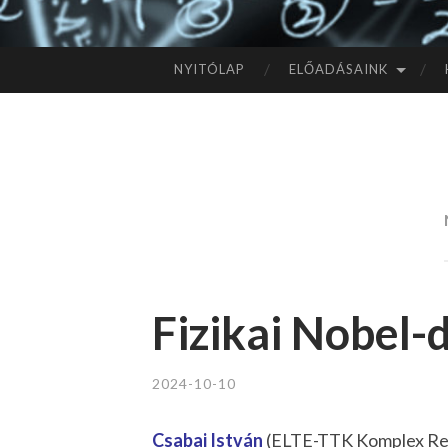
NYITÓLAP
ELŐADÁSAINK
TOVÁBB
A
TARTALOMHOZ
Fizikai Nobel-
2024-10-10
Csabai István
(ELTE-TTK Komplex Rend