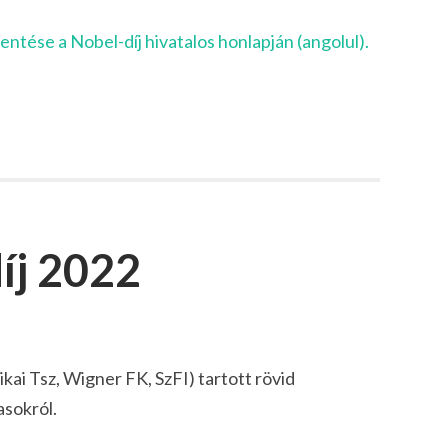
lentése a Nobel-díj hivatalos honlapján (angolul).
díj 2022
kai Tsz, Wigner FK, SzFI) tartott rövid
asokról.