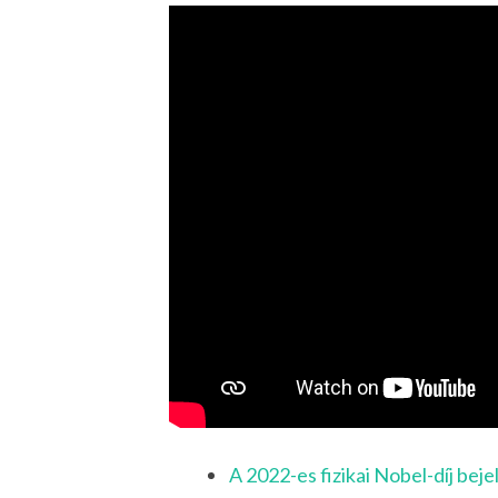
A 2022-es fizikai Nobel-díj beje