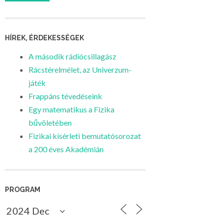
HÍREK, ÉRDEKESSÉGEK
A második rádiócsillagász
Rácstérelmélet, az Univerzum-
játék
Frappáns tévedéseink
Egy matematikus a Fizika
bűvöletében
Fizikai kísérleti bemutatósorozat
a 200 éves Akadémián
PROGRAM