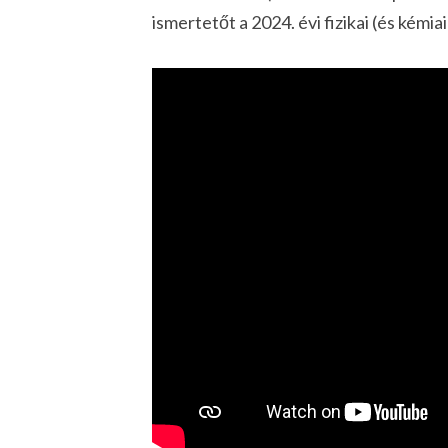
ismertetőt a 2024. évi fizikai (és kémia