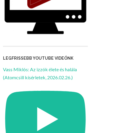
LEGFRISSEBB YOUTUBE VIDEÓNK
Vass Miklós: Az izzók élete és halála
(Atomcsill kísérletek, 2026.02.26.)