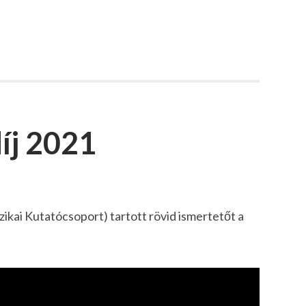
díj 2021
ikai Kutatócsoport) tartott rövid ismertetőt a