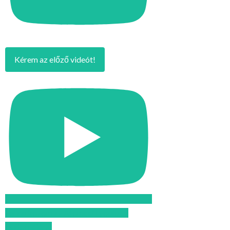
Kérem az előző videót!
Feliratkozom az Atomcsill youtube
csatornájára!