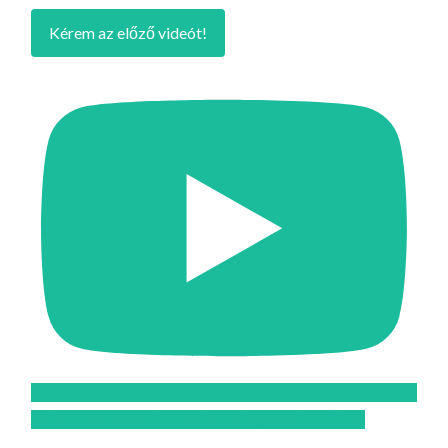
Kérem az előző videót!
Feliratkozom az Atomcsill youtube csatornájára!