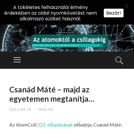
X
A tökéletes felhasználói élmény
érdekében az oldal nyomkövetést nem
Bezár!
alkalmazó sütiket használ.
AZ
AT
Menü
Kere
O
Előadássorozat
M
középiskolásoknak
TOVÁBB
O
A
az ELTE
Csanád Máté – majd az
KT
TARTALOMHOZ
Természettudományi
Ó
egyetemen megtanítja…
Kar Fizikai
L
Intézetében
2021-04-15
/
JKOLTAI
A
CS
Az AtomCsill
222. előadásának
előadója, Csanád Máté:
IL