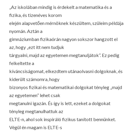
LA
„Az iskolában mindig is érdekelt a matematika és a
G
fizika, és tizenéves korom
O
elején alapvetően mérnöknek készültem, szüleim példája
KI
nyomán. Aztán a
G
gimnáziumban fizikaórán nagyon sokszor hangzott el
az, hogy „ezt itt nem tudjuk
tárgyalni, majd az egyetemen megtanuljátok”. Ez pedig
felkeltette a
kíváncsiságomat, elkezdtem utánaolvasni dolgoknak, és
kiderült számomra, hogy
bizonyos fizikai és matematikai dolgokat tényleg „majd
az egyetemen” lehet csak
megtanulni igazán. És így is lett, ezeket a dolgokat
tényleg megtanulhattuk az
ELTE-n, ahol sok inspiráló fizikus tanított bennünket.
Végül én magam is ELTE-s