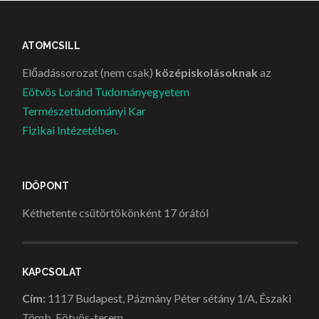
ATOMCSILL
Előadássorozat (nem csak)
középiskolásoknak
az
Eötvös Loránd Tudományegyetem
Természettudományi Kar
Fizikai Intézetében
.
IDŐPONT
Kéthetente csütörtökönként 17 órától
KAPCSOLAT
Cím:
1117 Budapest, Pázmány Péter sétány 1/A, Északi
Tömb, Eötvös-terem.