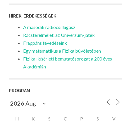
HÍREK, ÉRDEKESSÉGEK
A második rádiócsillagász
Rácstérelmélet, az Univerzum-játék
Frappáns tévedéseink
Egy matematikus a Fizika bűvöletében
Fizikai kísérleti bemutatósorozat a 200 éves
Akadémián
PROGRAM
H
K
S
C
P
S
V