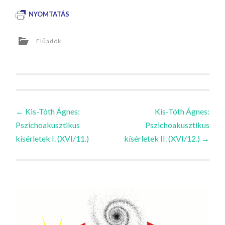
NYOMTATÁS
Előadók
Bejegyzések
←
Kis-Tóth Ágnes:
Kis-Tóth Ágnes:
Pszichoakusztikus
Pszichoakusztikus
navigációja
kísérletek I. (XVI/11.)
kísérletek II. (XVI/12.)
→