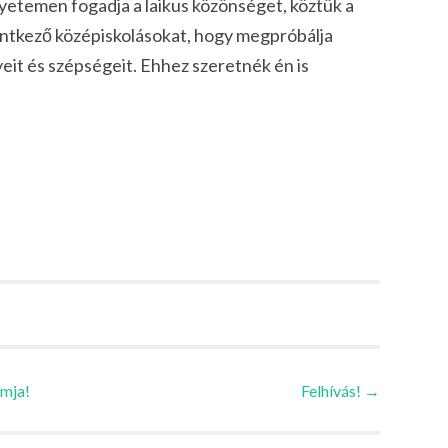
egyetemen fogadja a laikus közönséget, köztük a
lentkező középiskolásokat, hogy megpróbálja
eit és szépségeit. Ehhez szeretnék én is
amja!
Felhívás!
→