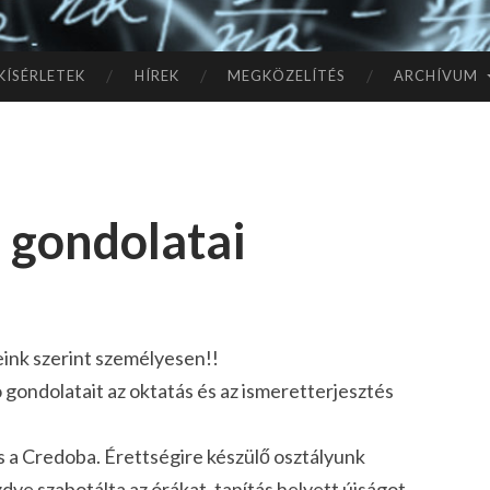
TÓ
L A
KÍSÉRLETEK
HÍREK
MEGKÖZELÍTÉS
ARCHÍVUM
CSI
LL
 gondolatai
AG
OK
IG
ink szerint személyesen!!
gondolatait az oktatás és az ismeretterjesztés
s a Credoba. Érettségire készülő osztályunk
zdve szabotálta az órákat, tanítás helyett újságot