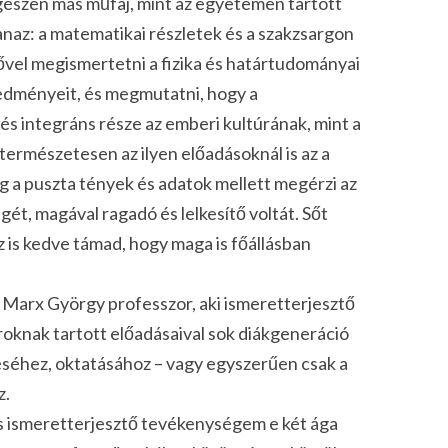
egészen más műfaj, mint az egyetemen tartott
anaz: a matematikai részletek és a szakzsargon
ővel megismertetni a fizika és határtudományai
redményeit, és megmutatni, hogy a
s integráns része az emberi kultúrának, mint a
 természetesen az ilyen előadásoknál is az a
 a puszta tények és adatok mellett megérzi az
t, magával ragadó és lelkesítő voltát. Sőt
is kedve támad, hogy maga is főállásban
 Marx György professzor, aki ismeretterjesztő
ároknak tartott előadásaival sok diákgeneráció
léséhez, oktatásához – vagy egyszerűen csak a
z.
és ismeretterjesztő tevékenységem e két ága