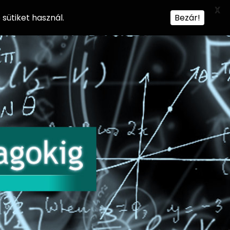
X
sütiket használ.
Bezár!