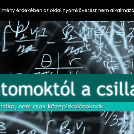
 élmény érdekében az oldal nyomkövetést nem alkalmazó 
AZ
Előadássorozat
AT
középiskolásoknak
OM
az ELTE
Természettudományi
OK
Kar Fizikai
Intézetében