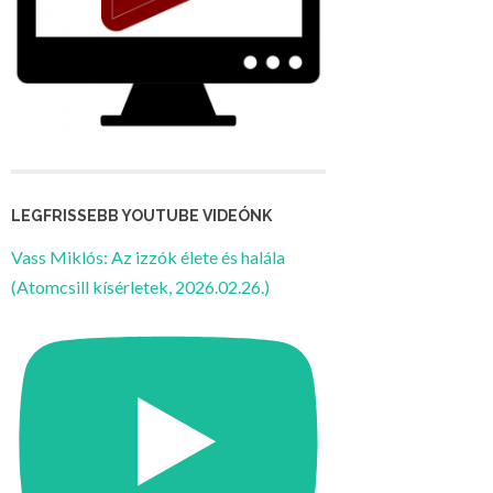
LEGFRISSEBB YOUTUBE VIDEÓNK
Vass Miklós: Az izzók élete és halála
(Atomcsill kísérletek, 2026.02.26.)