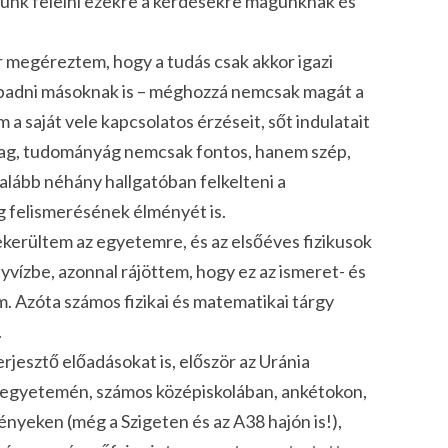
unk felelni ezekre a kérdésekre magunknak és
r megéreztem, hogy a tudás csak akkor igazi
bbadni másoknak is – méghozzá nemcsak magát a
 saját vele kapcsolatos érzéseit, sőt indulatait
nanyag, tudományág nemcsak fontos, hanem szép,
egalább néhány hallgatóban felkelteni a
g felismerésének élményét is.
kerültem az egyetemre, és az elsőéves fizikusok
vízbe, azonnal rájöttem, hogy ez az ismeret- és
m. Azóta számos fizikai és matematikai tárgy
.
jesztő előadásokat is, először az Uránia
adegyetemén, számos középiskolában, ankétokon,
yeken (még a Szigeten és az A38 hajón is!),