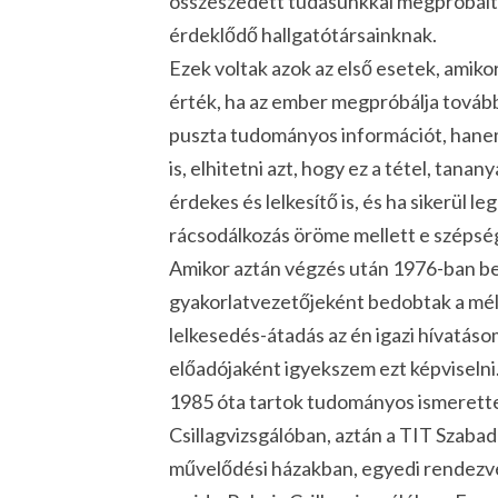
összeszedett tudásunkkal megpróbált
érdeklődő hallgatótársainknak.
Ezek voltak azok az első esetek, amiko
érték, ha az ember megpróbálja tová
puszta tudományos információt, hanem a
is, elhitetni azt, hogy ez a tétel, ta
érdekes és lelkesítő is, és ha sikerül l
rácsodálkozás öröme mellett e szépsé
Amikor aztán végzés után 1976-ban be
gyakorlatvezetőjeként bedobtak a mély
lelkesedés-átadás az én igazi hívatáso
előadójaként igyekszem ezt képviselni
1985 óta tartok tudományos ismeretter
Csillagvizsgálóban, aztán a TIT Szab
művelődési házakban, egyedi rendezvén