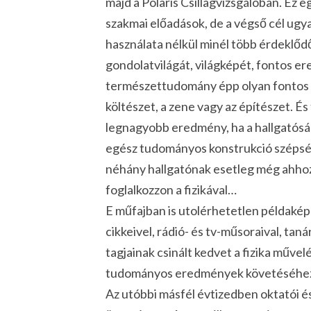
majd a Polaris Csillagvizsgálóban. Ez 
szakmai előadások, de a végső cél ugy
használata nélkül minél több érdeklőd
gondolatvilágát, világképét, fontos e
természettudomány épp olyan fontos é
költészet, a zene vagy az építészet. És
legnagyobb eredmény, ha a hallgatóság
egész tudományos konstrukció szépségé
néhány hallgatónak esetleg még ahhoz 
foglalkozzon a fizikával…
E műfajban is utolérhetetlen példakép
cikkeivel, rádió- és tv-műsoraival, tan
tagjainak csinált kedvet a fizika műve
tudományos eredmények követéséhe
Az utóbbi másfél évtizedben oktatói 