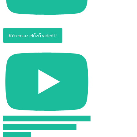
Kérem az előző videót!
Feliratkozom az Atomcsill youtube
csatornájára!