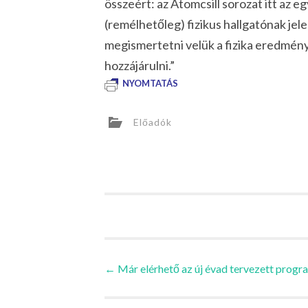
összeért: az Atomcsill sorozat itt az 
(remélhetőleg) fizikus hallgatónak je
megismertetni velük a fizika eredmény
hozzájárulni.”
NYOMTATÁS
Előadók
Bejegyzések
←
Már elérhető az új évad tervezett progr
navigációja