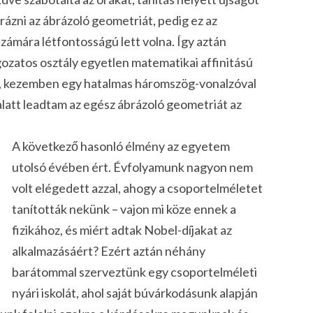
rázni az ábrázoló geometriát, pedig ez az
zámára létfontosságú lett volna. Így aztán
zatos osztály egyetlen matematikai affinitású
am, kezemben egy hatalmas háromszög-vonalzóval
latt leadtam az egész ábrázoló geometriát az
A következő hasonló élmény az egyetem
utolsó évében ért. Évfolyamunk nagyon nem
volt elégedett azzal, ahogy a csoportelméletet
tanították nekünk – vajon mi köze ennek a
fizikához, és miért adtak Nobel-díjakat az
alkalmazásáért? Ezért aztán néhány
barátommal szerveztünk egy csoportelméleti
nyári iskolát, ahol saját búvárkodásunk alapján