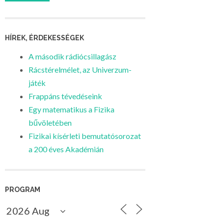
HÍREK, ÉRDEKESSÉGEK
A második rádiócsillagász
Rácstérelmélet, az Univerzum-
játék
Frappáns tévedéseink
Egy matematikus a Fizika
bűvöletében
Fizikai kísérleti bemutatósorozat
a 200 éves Akadémián
PROGRAM