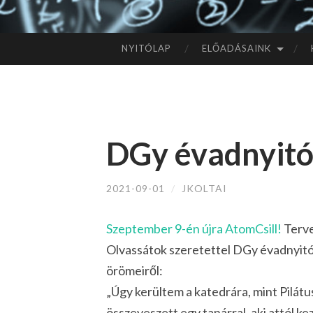
NYITÓLAP
ELŐADÁSAINK
TOVÁBB
A
TARTALOMHOZ
DGy évadnyitó
2021-09-01
/
JKOLTAI
Szeptember 9-én újra AtomCsill!
Terve
Olvassátok szeretettel DGy évadnyitó 
örömeiről:
„Úgy kerültem a katedrára, mint Pilátu
összeveszett egy tanárral, aki attól ke