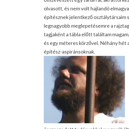
olvasott, és nem volt hajlandó elmagya
építésznek jelentkező osztálytársaim s
legnagyobb meglepetésemre a rajztago
tagjaként a tábla előtt találtam mag
és egy méteres körzővel. Néhány hét a
építész-aspiránsoknak.