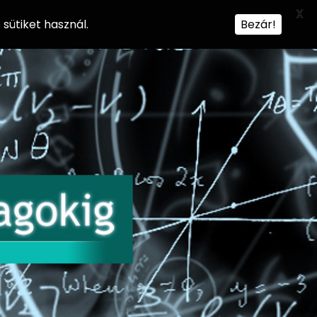
X
sütiket használ.
Bezár!