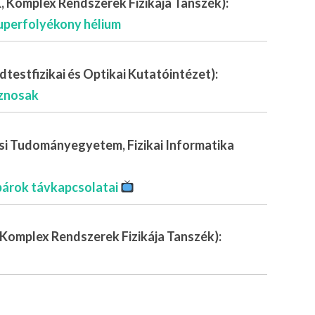
, Komplex Rendszerek Fizikája Tanszék):
uperfolyékony hélium
testfizikai és Optikai Kutatóintézet):
sznosak
si Tudományegyetem, Fizikai Informatika
 párok távkapcsolatai
Komplex Rendszerek Fizikája Tanszék):