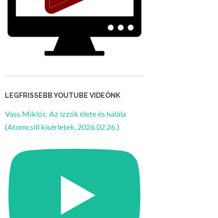
LEGFRISSEBB YOUTUBE VIDEÓNK
Vass Miklós: Az izzók élete és halála
(Atomcsill kísérletek, 2026.02.26.)