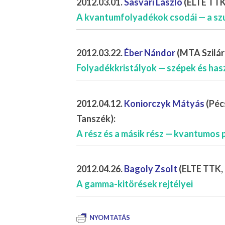
2012.03.01.
Sasvári László
(ELTE TTK
A kvantumfolyadékok csodái — a sz
2012.03.22.
Éber Nándor
(MTA Szilárd
Folyadékkristályok — szépek és ha
2012.04.12.
Koniorczyk Mátyás
(Péc
Tanszék):
A rész és a másik rész — kvantumos
2012.04.26.
Bagoly Zsolt
(ELTE TTK, 
A gamma-kitörések rejtélyei
NYOMTATÁS