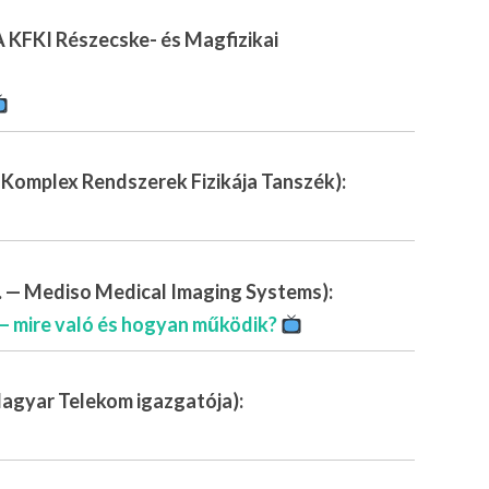
KFKI Részecske- és Magfizikai
 Komplex Rendszerek Fizikája Tanszék):
. — Mediso Medical Imaging Systems):
— mire való és hogyan működik?
 Magyar Telekom igazgatója):