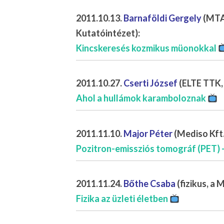
2011.10.13.
Barnaföldi Gergely
(MTA 
Kutatóintézet):
Kincskeresés kozmikus müonokkal
2011.10.27.
Cserti József
(ELTE TTK,
Ahol a hullámok karamboloznak
2011.11.10.
Major Péter
(Mediso Kft
Pozitron-emissziós tomográf (PET) 
2011.11.24.
Bőthe Csaba
(fizikus, a
Fizika az üzleti életben