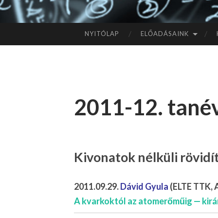
NYITÓLAP
ELŐADÁSAINK
TOVÁBB
A
TARTALOMHOZ
2011-12. tanév
Kivonatok nélküli rövid
2011.09.29.
Dávid Gyula
(ELTE TTK, A
A kvarkoktól az atomerőműig — kirá