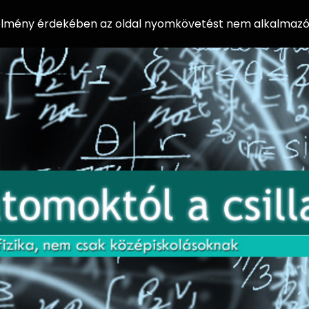
 élmény érdekében az oldal nyomkövetést nem alkalmazó 
AZ
Előadássorozat
AT
középiskolásoknak
OM
az ELTE
Természettudományi
OK
Kar Fizikai
Intézetében