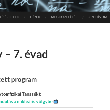
TÓ
L A
KÍSÉRLETEK
HÍREK
MEGKÖZELÍTÉS
ARCHÍVUM
CSI
LL
 – 7. évad
AG
OK
IG
ített program
tomfizikai Tanszék):
ndulás a nukleáris völgybe