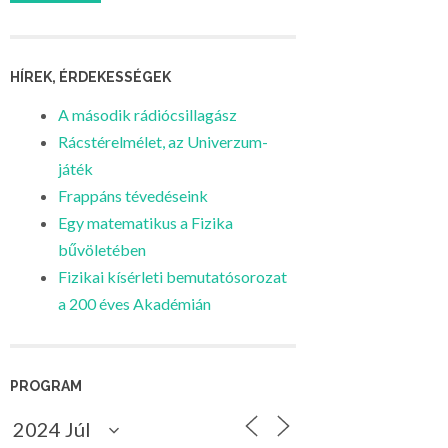
HÍREK, ÉRDEKESSÉGEK
A második rádiócsillagász
Rácstérelmélet, az Univerzum-
játék
Frappáns tévedéseink
Egy matematikus a Fizika
bűvöletében
Fizikai kísérleti bemutatósorozat
a 200 éves Akadémián
PROGRAM