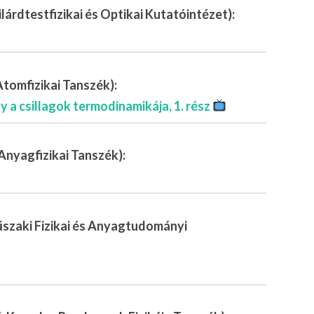
árdtestfizikai és Optikai Kutatóintézet):
tomfizikai Tanszék):
 a csillagok termodinamikája, 1. rész
Anyagfizikai Tanszék):
zaki Fizikai és Anyagtudományi