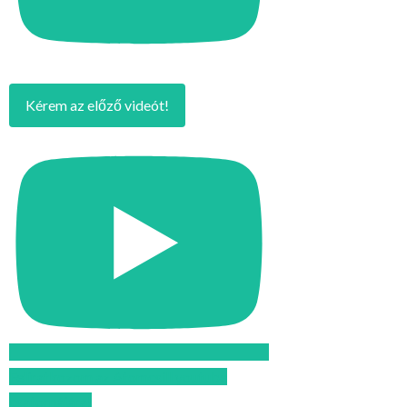
Kérem az előző videót!
Feliratkozom az Atomcsill youtube
csatornájára!