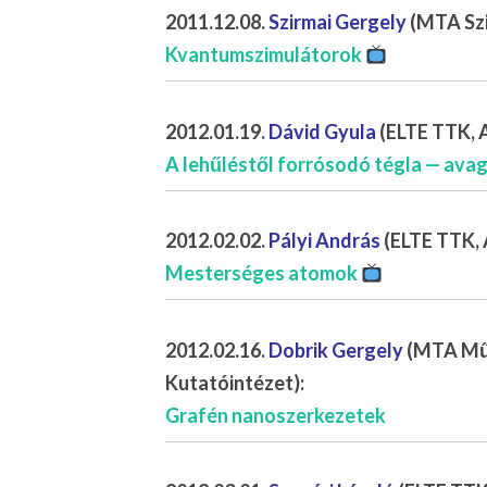
2011.12.08.
Szirmai Gergely
(MTA Szil
Kvantumszimulátorok
2012.01.19.
Dávid Gyula
(ELTE TTK, A
A lehűléstől forrósodó tégla — avagy
2012.02.02.
Pályi András
(ELTE TTK, 
Mesterséges atomok
2012.02.16.
Dobrik Gergely
(MTA Műs
Kutatóintézet):
Grafén nanoszerkezetek