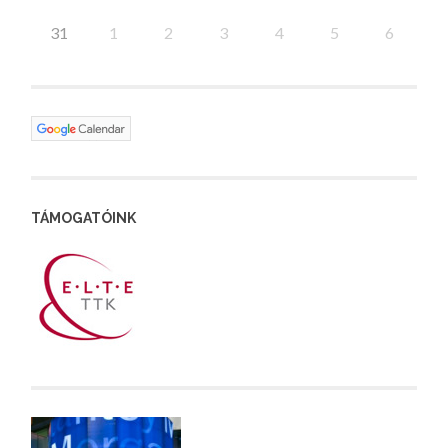
31
1
2
3
4
5
6
TÁMOGATÓINK