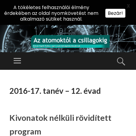
X
A tökéletes felhasználói élmény
érdekében az oldal nyomkövetést nem
Bezár!
alkalmazó sütiket használ.
AZ
AT
Menü
Kere
O
Előadássorozat
M
középiskolásoknak
TOVÁBB
O
A
az ELTE
2016-17. tanév – 12. évad
KT
TARTALOMHOZ
Természettudományi
Ó
Kar Fizikai
L
Intézetében
A
Kivonatok nélküli rövidített
CS
program
IL