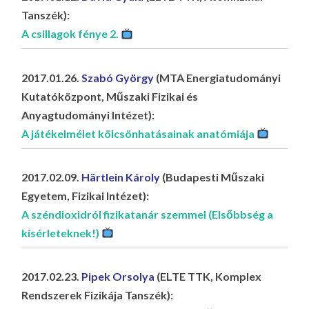
Tanszék):
A csillagok fénye 2.
2017.01.26.
Szabó György
(MTA Energiatudományi
Kutatóközpont, Műszaki Fizikai és
Anyagtudományi Intézet):
A játékelmélet kölcsönhatásainak anatómiája
2017.02.09.
Härtlein Károly
(Budapesti Műszaki
Egyetem, Fizikai Intézet):
A széndioxidról fizikatanár szemmel (Elsőbbség a
kísérleteknek!)
2017.02.23.
Pipek Orsolya
(ELTE TTK, Komplex
Rendszerek Fizikája Tanszék):