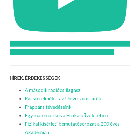
Feliratkozom az Atomcsill youtube csatornájára!
HÍREK, ÉRDEKESSÉGEK
A második rádiócsillagász
Rácstérelmélet, az Univerzum-játék
Frappáns tévedéseink
Egy matematikus a Fizika bűvöletében
Fizikai kísérleti bemutatósorozat a 200 éves
Akadémián