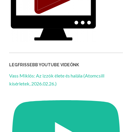
LEGFRISSEBB YOUTUBE VIDEÓNK
Vass Miklós: Az izzók élete és halála (Atomcsill
kísérletek, 2026.02.26.)