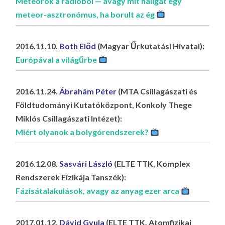
Meteorok a rádióból — avagy mit hallgat egy
meteor-asztronómus, ha borult az ég
2016.11.10.
Both Előd
(Magyar Űrkutatási Hivatal):
Európával a világűrbe
2016.11.24.
Ábrahám Péter
(MTA Csillagászati és
Földtudományi Kutatóközpont, Konkoly Thege
Miklós Csillagászati Intézet):
Miért olyanok a bolygórendszerek?
2016.12.08.
Sasvári László
(ELTE TTK, Komplex
Rendszerek Fizikája Tanszék):
Fázisátalakulások, avagy az anyag ezer arca
2017.01.12.
Dávid Gyula
(ELTE TTK, Atomfizikai