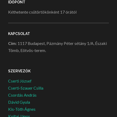
IDŐPONT
Kéthetente csütörtökönként 17 órától
KAPCSOLAT
Cím:
1117 Budapest, Pázmány Péter sétány 1/A, Északi
Tömb, Eötvös-terem.
SZERVEZŐK
Cserti József
Cserti-Szauer Csilla
Csordás András
Dávid Gyula
Kis-Tóth Ágnes
Koltai János