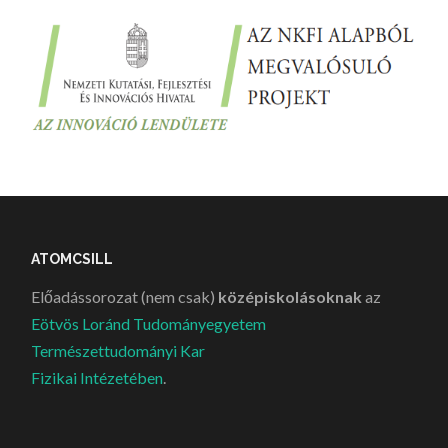
ATOMCSILL
Előadássorozat (nem csak)
középiskolásoknak
az
Eötvös Loránd Tudományegyetem
Természettudományi Kar
Fizikai Intézetében
.