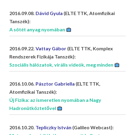
LA
G
2016.09.08.
Dávid Gyula
(ELTE TTK, Atomfizikai
Tanszék):
O
A sötét anyag nyomában
KI
G
2016.09.22.
Vattay Gábor
(ELTE TTK, Komplex
Rendszerek Fizikája Tanszék):
Szociális hálózatok, virális videók, meg minden
2016.10.06.
Pásztor Gabriella
(ELTE TTK,
Atomfizikai Tanszék):
Új Fizika: az ismeretlen nyomában a Nagy
Hadronütköztetővel
2016.10.20.
Tepliczky István
(Galileo Webcast):