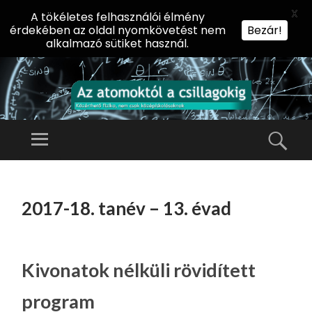
X
A tökéletes felhasználói élmény
érdekében az oldal nyomkövetést nem
Bezár!
alkalmazó sütiket használ.
AZ
AT
Menü
Kere
O
Előadássorozat
M
középiskolásoknak
TOVÁBB
O
A
az ELTE
2017-18. tanév – 13. évad
KT
TARTALOMHOZ
Természettudományi
Ó
Kar Fizikai
L
Intézetében
A
Kivonatok nélküli rövidített
CS
program
IL