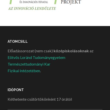
ATOMCSILL
Előadássorozat (nem csak)
középiskolásoknak
az
Eötvös Loránd Tudományegyetem
Természettudományi Kar
Fizikai Intézetében
.
IDŐPONT
Kéthetente csütörtökönként 17 órától