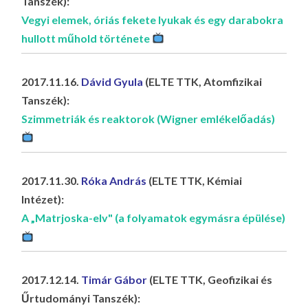
Tanszék):
Vegyi elemek, óriás fekete lyukak és egy darabokra
hullott műhold története
2017.11.16.
Dávid Gyula
(ELTE TTK, Atomfizikai
Tanszék):
Szimmetriák és reaktorok (Wigner emlékelőadás)
2017.11.30.
Róka András
(ELTE TTK, Kémiai
Intézet):
A „Matrjoska-elv" (a folyamatok egymásra épülése)
2017.12.14.
Timár Gábor
(ELTE TTK, Geofizikai és
Űrtudományi Tanszék):