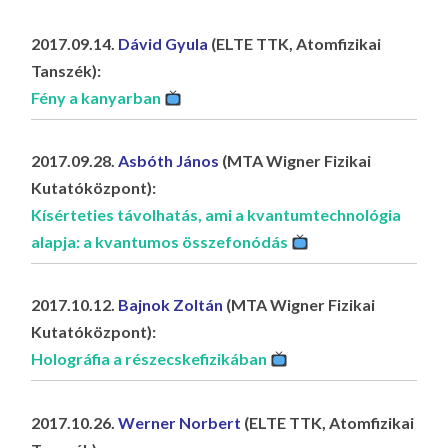
LA
G
2017.09.14.
Dávid Gyula
(ELTE TTK, Atomfizikai
Tanszék):
O
Fény a kanyarban
KI
G
2017.09.28.
Asbóth János
(MTA Wigner Fizikai
Kutatóközpont):
Kísérteties távolhatás, ami a kvantumtechnológia
alapja: a kvantumos összefonódás
2017.10.12.
Bajnok Zoltán
(MTA Wigner Fizikai
Kutatóközpont):
Holográfia a részecskefizikában
2017.10.26.
Werner Norbert
(ELTE TTK, Atomfizikai