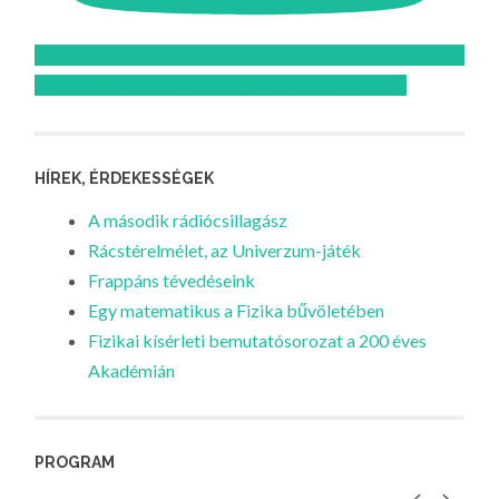
Feliratkozom az Atomcsill youtube csatornájára!
HÍREK, ÉRDEKESSÉGEK
A második rádiócsillagász
Rácstérelmélet, az Univerzum-játék
Frappáns tévedéseink
Egy matematikus a Fizika bűvöletében
Fizikai kísérleti bemutatósorozat a 200 éves
Akadémián
PROGRAM