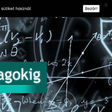
X
sütiket használ.
Bezár!