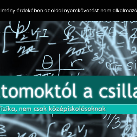
 élmény érdekében az oldal nyomkövetést nem alkalmazó 
AZ
Előadássorozat
AT
középiskolásoknak
OM
az ELTE
Természettudományi
OK
Kar Fizikai
Intézetében