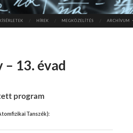
TÓ
L A
KÍSÉRLETEK
HÍREK
MEGKÖZELÍTÉS
ARCHÍVUM
CSI
LL
 – 13. évad
AG
OK
IG
ített program
tomfizikai Tanszék):