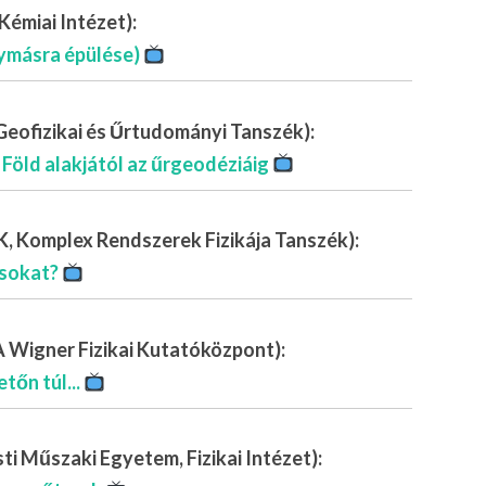
Kémiai Intézet):
gymásra épülése)
Geofizikai és Űrtudományi Tanszék):
a Föld alakjától az űrgeodéziáig
, Komplex Rendszerek Fizikája Tanszék):
osokat?
Wigner Fizikai Kutatóközpont):
tőn túl...
i Műszaki Egyetem, Fizikai Intézet):