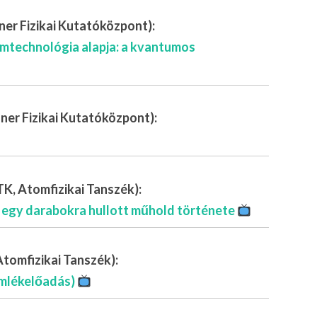
r Fizikai Kutatóközpont):
umtechnológia alapja: a kvantumos
er Fizikai Kutatóközpont):
K, Atomfizikai Tanszék):
s egy darabokra hullott műhold története
tomfizikai Tanszék):
emlékelőadás)