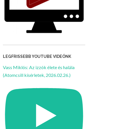
LEGFRISSEBB YOUTUBE VIDEÓNK
Vass Miklós: Az izzók élete és halála
(Atomcsill kísérletek, 2026.02.26.)