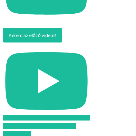
Kérem az előző videót!
Feliratkozom az Atomcsill youtube
csatornájára!