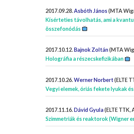
2017.09.28.
Asbóth János
(MTA Wigne
Kísérteties távolhatás, ami a kvant
összefonódás
2017.10.12.
Bajnok Zoltán
(MTA Wign
Holográfia a részecskefizikában
2017.10.26.
Werner Norbert
(ELTE TT
Vegyi elemek, óriás fekete lyukak é
2017.11.16.
Dávid Gyula
(ELTE TTK, A
Szimmetriák és reaktorok (Wigner 