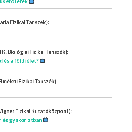
kus erőterek
ria Fizikai Tanszék):
K, Biológiai Fizikai Tanszék):
 és a földi élet?
lméleti Fizikai Tanszék):
gner Fizikai Kutatóközpont):
 és gyakorlatban