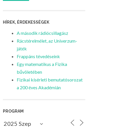
HÍREK, ÉRDEKESSÉGEK
A második rádiócsillagász
Rácstérelmélet, az Univerzum-
játék
Frappáns tévedéseink
Egy matematikus a Fizika
bűvöletében
Fizikai kísérleti bemutatósorozat
a 200 éves Akadémián
PROGRAM