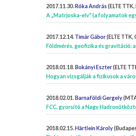
2017.11.30.
Róka András
(ELTE TTK, 
A „Matrjoska-elv" (a folyamatok e
2017.12.14.
Timár Gábor
(ELTE TTK, 
Földmérés, geofizika és gravitáció: 
2018.01.18.
Bokányi Eszter
(ELTE TTK
Hogyan vizsgálják a fizikusok a vár
2018.02.01.
Barnaföldi Gergely
(MTA 
FCC, gyorsító a Nagy Hadronütközte
2018.02.15.
Härtlein Károly
(Budapest