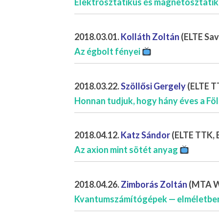
Elektrosztatikus és magnetosztati
2018.03.01.
Kolláth Zoltán
(ELTE Sava
Az égbolt fényei
2018.03.22.
Szöllősi Gergely
(ELTE TT
Honnan tudjuk, hogy hány éves a Föld
2018.04.12.
Katz Sándor
(ELTE TTK, E
Az axion mint sötét anyag
2018.04.26.
Zimborás Zoltán
(MTA Wi
Kvantumszámítógépek — elméletben