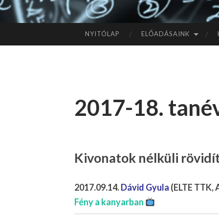
NYITÓLAP
ELŐADÁSAINK
TOVÁBB
A
TARTALOMHOZ
2017-18. tanév
Kivonatok nélküli rövid
2017.09.14.
Dávid Gyula
(ELTE TTK, A
Fény a kanyarban