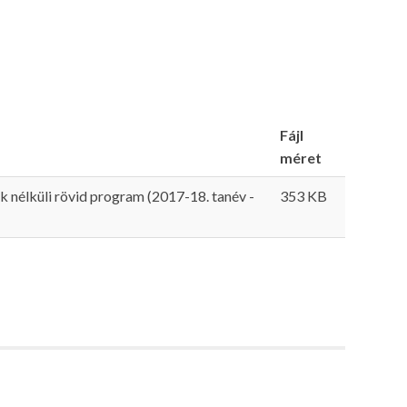
Fájl
méret
 nélküli rövid program (2017-18. tanév -
353 KB