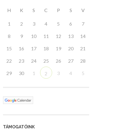
H
K
S
C
P
S
V
1
2
3
4
5
6
7
8
9
10
11
12
13
14
15
16
17
18
19
20
21
22
23
24
25
26
27
28
29
30
1
3
4
5
2
TÁMOGATÓINK