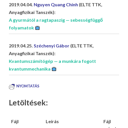
2019.04.04.
Nguyen Quang Chinh
(ELTE TTK,
Anyagfizikai Tanszék):
A gyurmától a ragtapaszig — sebességfüggő
folyamatok
2019.04.25.
Széchenyi Gábor
(ELTE TTK,
Anyagfizikai Tanszék):
Kvantumszámítógép — a munkára fogott
kvantummechanika
NYOMTATÁS
Letöltések:
Fájl
Leírás
Fájl