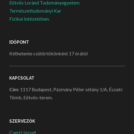
Eötvös Loránd Tudományegyetem
Természettudományi Kar
Fizikai Intézetében
.
IDŐPONT
Kéthetente csütörtökönként 17 órától
KAPCSOLAT
Cím:
1117 Budapest, Pázmány Péter sétány 1/A, Északi
Tömb, Eötvös-terem.
SZERVEZŐK
Cserti József