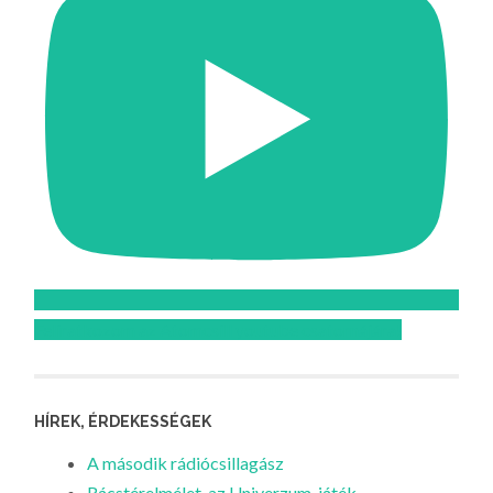
Feliratkozom az Atomcsill youtube csatornájára!
HÍREK, ÉRDEKESSÉGEK
A második rádiócsillagász
Rácstérelmélet, az Univerzum-játék