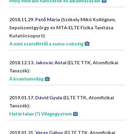
Mély neurális hálózatok es alkalmazásaik
2018.11.29.
Pető Mária
(Székely Mikó Kollégium,
Sepsiszentgyörgy és MTA-ELTE Fizika Tanítása
Kutatócsoport):
A mini szatellittől a sumo-robotig
2018.12.13.
Jakovác Antal
(ELTE TTK, Atomfizikai
Tanszék):
A kvantumvilág
2019.01.17.
Dávid Gyula
(ELTE TTK, Atomfizikai
Tanszék):
Határtalan (?) Világegyetem
2019.01.31.
Veres Gábor
(ELTE TTK, Atomfizikai