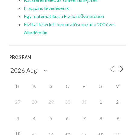
Frappáns tévedéseink
Egy matematikus a Fizika bűvöletében
Fizikai kísérleti bemutatósorozat a 200 éves
Akadémián
PROGRAM
H
K
S
C
P
S
V
27
28
29
30
31
1
2
3
4
5
6
7
8
9
10
11
12
13
14
15
16