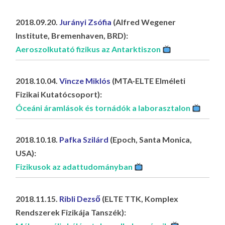
LA
G
2018.09.20.
Jurányi Zsófia
(Alfred Wegener
Institute, Bremenhaven, BRD):
O
Aeroszolkutató fizikus az Antarktiszon
KI
G
2018.10.04.
Vincze Miklós
(MTA-ELTE Elméleti
Fizikai Kutatócsoport):
Óceáni áramlások és tornádók a laborasztalon
2018.10.18.
Pafka Szilárd
(Epoch, Santa Monica,
USA):
Fizikusok az adattudományban
2018.11.15.
Ribli Dezső
(ELTE TTK, Komplex
Rendszerek Fizikája Tanszék):