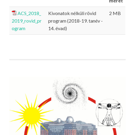
méret
ACS_2018_
Kivonatok nélküli rövid
2 MB
2019_rovid_pr
program (2018-19. tanév -
ogram
14. évad)