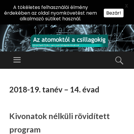
X
A tökéletes felhasználói élmény
érdekében az oldal nyomkövetést nem
Bezár!
alkalmazó sütiket használ.
AZ
AT
Menü
Kere
O
Előadássorozat
M
középiskolásoknak
TOVÁBB
O
A
az ELTE
2018-19. tanév – 14. évad
KT
TARTALOMHOZ
Természettudományi
Ó
Kar Fizikai
L
Intézetében
A
Kivonatok nélküli rövidített
CS
program
IL