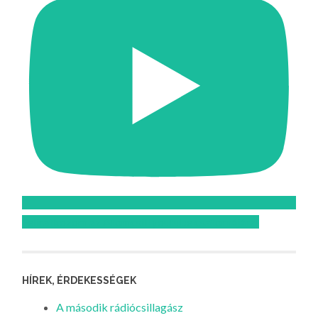
Feliratkozom az Atomcsill youtube csatornájára!
HÍREK, ÉRDEKESSÉGEK
A második rádiócsillagász