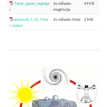
Timar_ajanlo_veglege
Az előadás
49 KB
s
meghívója
atomcsill_5_12_Tima
Az előadás fóliái
2 MB
r_Gabor