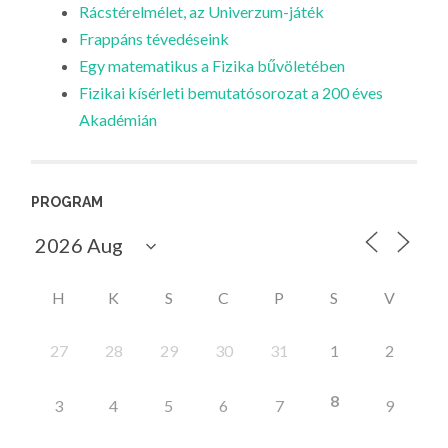
Rácstérelmélet, az Univerzum-játék
Frappáns tévedéseink
Egy matematikus a Fizika bűvöletében
Fizikai kísérleti bemutatósorozat a 200 éves
Akadémián
PROGRAM
H
K
S
C
P
S
V
27
28
29
30
31
1
2
8
3
4
5
6
7
9