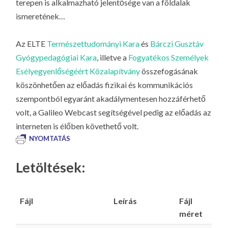
terepen is alkalmazható jelentősége van a földalak
ismeretének…
Az ELTE
Természettudományi Kara
és
Bárczi Gusztáv
Gyógypedagógiai Kara
, illetve a
Fogyatékos Személyek
Esélyegyenlőségéért Közalapítvány
összefogásának
köszönhetően az előadás fizikai és kommunikációs
szempontból egyaránt akadálymentesen hozzáférhető
volt, a Galileo Webcast segítségével pedig az előadás az
interneten is élőben követhető volt.
NYOMTATÁS
Letöltések:
Fájl
Leírás
Fájl
méret