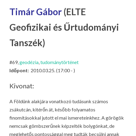
LA
Timár Gábor
(ELTE
G
O
Geofizikai és Űrtudományi
KI
G
Tanszék)
#69,
geodézia
,
tudománytörténet
Időpont:
2010.03.25. (17:00 - )
Kivonat:
A Földünk alakjára vonatkozó tudásunk számos
zsákutcán, kitérőn át, később folyamatos
finomításokkal jutott el mai ismereteinkhez. A görögök
nemcsak gömbszerűnek képzelték bolygónkat, de
meglehetős pontossággal meg tudták becsülni annak