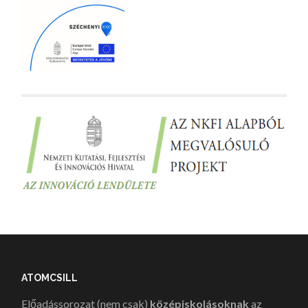
ATOMCSILL
Előadássorozat (nem csak)
középiskolásoknak
az