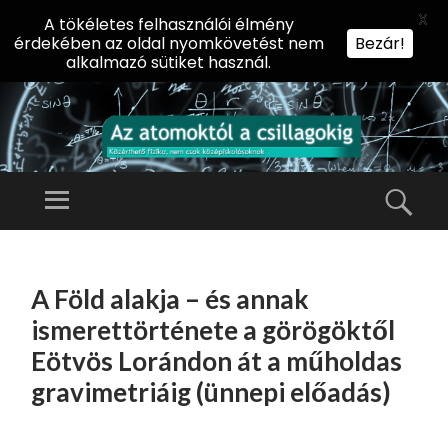
X
A tökéletes felhasználói élmény
érdekében az oldal nyomkövetést nem
Bezár!
alkalmazó sütiket használ.
AZ
AT
Menü
Kere
O
Előadássorozat
M
középiskolásoknak
TOVÁBB
O
A
az ELTE
A Föld alakja – és annak
KT
TARTALOMHOZ
Természettudományi
Ó
ismerettörténete a görögöktől
Kar Fizikai
L
Eötvös Lorándon át a műholdas
Intézetében
A
gravimetriáig (ünnepi előadás)
CS
IL