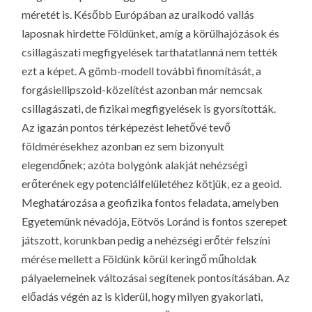
méretét is. Később Európában az uralkodó vallás
laposnak hirdette Földünket, amíg a körülhajózások és
csillagászati megfigyelések tarthatatlanná nem tették
ezt a képet. A gömb-modell további finomítását, a
forgásiellipszoid-közelítést azonban már nemcsak
csillagászati, de fizikai megfigyelések is gyorsították.
Az igazán pontos térképezést lehetővé tevő
földmérésekhez azonban ez sem bizonyult
elegendőnek; azóta bolygónk alakját nehézségi
erőterének egy potenciálfelületéhez kötjük, ez a geoid.
Meghatározása a geofizika fontos feladata, amelyben
Egyetemünk névadója, Eötvös Loránd is fontos szerepet
játszott, korunkban pedig a nehézségi erőtér felszíni
mérése mellett a Földünk körül keringő műholdak
pályaelemeinek változásai segítenek pontosításában. Az
előadás végén az is kiderül, hogy milyen gyakorlati,