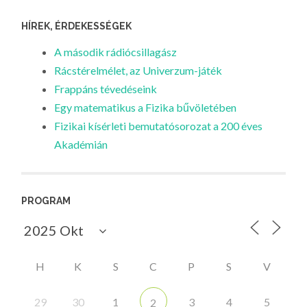
HÍREK, ÉRDEKESSÉGEK
A második rádiócsillagász
Rácstérelmélet, az Univerzum-játék
Frappáns tévedéseink
Egy matematikus a Fizika bűvöletében
Fizikai kísérleti bemutatósorozat a 200 éves
Akadémián
PROGRAM
H
K
S
C
P
S
V
29
30
1
3
4
5
2