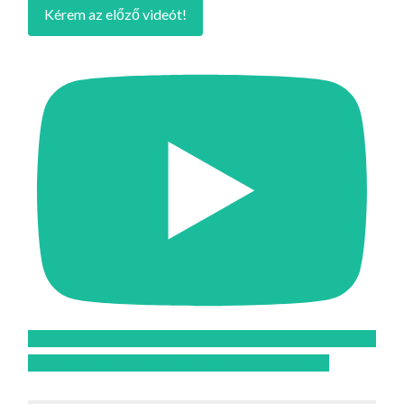
Kérem az előző videót!
Feliratkozom az Atomcsill youtube csatornájára!