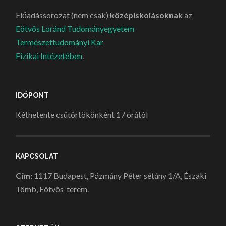
Előadássorozat (nem csak)
középiskolásoknak
az
Eötvös Loránd Tudományegyetem
Természettudományi Kar
Fizikai Intézetében
.
IDŐPONT
Kéthetente csütörtökönként 17 órától
KAPCSOLAT
Cím:
1117 Budapest, Pázmány Péter sétány 1/A, Északi
Tömb, Eötvös-terem.