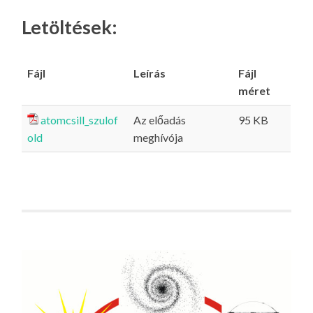
Letöltések:
Fájl
Leírás
Fájl
méret
atomcsill_szulof
Az előadás
95 KB
old
meghívója