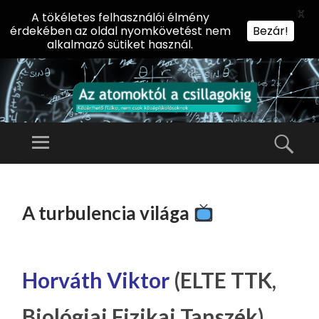
X
A tökéletes felhasználói élmény
érdekében az oldal nyomkövetést nem
Bezár!
alkalmazó sütiket használ.
AZ
AT
Menü
Kere
O
Előadássorozat
M
középiskolásoknak
TOVÁBB
O
A
az ELTE
A turbulencia világa
KT
TARTALOMHOZ
Természettudományi
Ó
Kar Fizikai
L
Intézetében
A
Horváth Viktor
(ELTE TTK,
CS
Biológiai Fizikai Tanszék)
IL