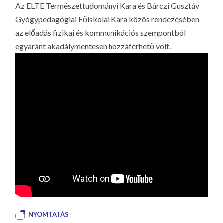
Az ELTE Természettudományi Kara és Bárczi Gusztáv
Gyógypedagógiai Főiskolai Kara közös rendezésében
az előadás fizikai és kommunikációs szempontból
egyaránt akadálymentesen hozzáférhető volt.
NYOMTATÁS