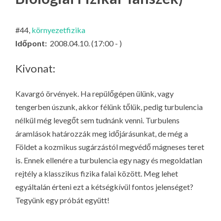
LA
G
#44,
környezetfizika
O
Időpont:
2008.04.10. (17:00 - )
KI
G
Kivonat:
Kavargó örvények. Ha repülőgépen ülünk, vagy
tengerben úszunk, akkor félünk tőlük, pedig turbulencia
nélkül még levegőt sem tudnánk venni. Turbulens
áramlások határozzák meg időjárásunkat, de még a
Földet a kozmikus sugárzástól megvédő mágneses teret
is. Ennek ellenére a turbulencia egy nagy és megoldatlan
rejtély a klasszikus fizika falai között. Meg lehet
egyáltalán érteni ezt a kétségkívül fontos jelenséget?
Tegyünk egy próbát együtt!