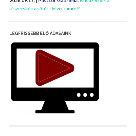
2026.09.17.
|
Pásztor Gabriella
:
Mit üzennek a
részecskék a sötét Univerzumról?
LEGFRISSEBB ÉLŐ ADÁSAINK