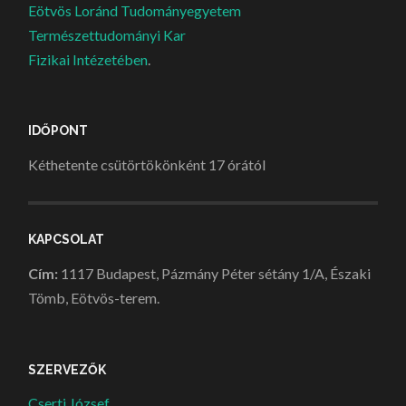
Eötvös Loránd Tudományegyetem
Természettudományi Kar
Fizikai Intézetében
.
IDŐPONT
Kéthetente csütörtökönként 17 órától
KAPCSOLAT
Cím:
1117 Budapest, Pázmány Péter sétány 1/A, Északi
Tömb, Eötvös-terem.
SZERVEZŐK
Cserti József