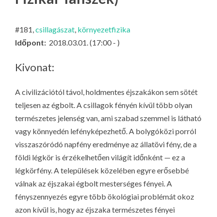
LA
G
#181,
csillagászat
,
környezetfizika
O
Időpont:
2018.03.01. (17:00 - )
KI
G
Kivonat:
A civilizációtól távol, holdmentes éjszakákon sem sötét
teljesen az égbolt. A csillagok fényén kívül több olyan
természetes jelenség van, ami szabad szemmel is látható
vagy könnyedén lefényképezhető. A bolygóközi porról
visszaszóródó napfény eredménye az állatövi fény, de a
földi légkör is érzékelhetően világít időnként — ez a
légkörfény. A települések közelében egyre erősebbé
válnak az éjszakai égbolt mesterséges fényei. A
fényszennyezés egyre több ökológiai problémát okoz
azon kívül is, hogy az éjszaka természetes fényei