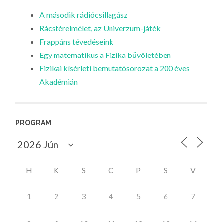
A második rádiócsillagász
Rácstérelmélet, az Univerzum-játék
Frappáns tévedéseink
Egy matematikus a Fizika bűvöletében
Fizikai kísérleti bemutatósorozat a 200 éves
Akadémián
PROGRAM
H
K
S
C
P
S
V
1
2
3
4
5
6
7