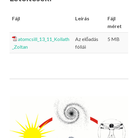
Fájl
Leírás
Fájl
méret
atomcsill_13_11_Kollath
Az előadás
5 MB
_Zoltan
fóliái