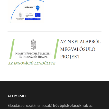
ATOMCSILL
Előadássorozat (nem csak)
középiskolásoknak
az