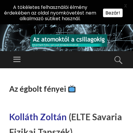
X
A tökéletes felhasználói élmény
érdekében az oldal nyomkövetést nem
Bezár!
alkalmazó sütiket használ.
AZ
AT
Menü
Kere
O
Előadássorozat
M
középiskolásoknak
TOVÁBB
O
A
az ELTE
Az égbolt fényei
KT
TARTALOMHOZ
Természettudományi
Ó
Kar Fizikai
L
Intézetében
A
Kolláth Zoltán
(ELTE Savaria
CS
Fizikai Tanszék)
IL