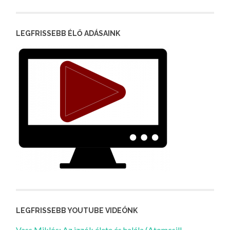
LEGFRISSEBB ÉLŐ ADÁSAINK
LEGFRISSEBB YOUTUBE VIDEÓNK
Vass Miklós: Az izzók élete és halála (Atomcsill