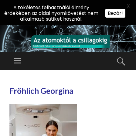
X
A tökéletes felhasználói élmény
érdekében az oldal nyomkövetést nem
Bezár!
alkalmazó sütiket használ.
AZ
AT
Menü
Kere
O
Előadássorozat
M
középiskolásoknak
TOVÁBB
O
A
az ELTE
Fröhlich Georgina
KT
TARTALOMHOZ
Természettudományi
Ó
Kar Fizikai
L
Intézetében
A
CS
IL