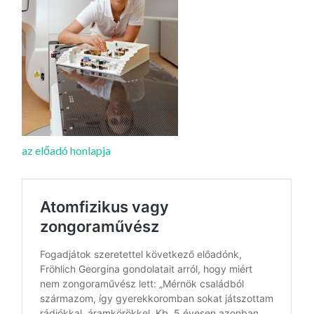
LA
G
O
KI
G
az előadó honlapja