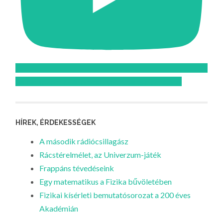
Feliratkozom az Atomcsill youtube csatornájára!
HÍREK, ÉRDEKESSÉGEK
A második rádiócsillagász
Rácstérelmélet, az Univerzum-játék
Frappáns tévedéseink
Egy matematikus a Fizika bűvöletében
Fizikai kísérleti bemutatósorozat a 200 éves
Akadémián