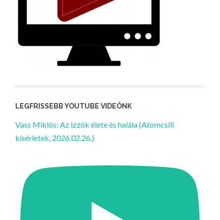
LEGFRISSEBB YOUTUBE VIDEÓNK
Vass Miklós: Az izzók élete és halála (Atomcsill
kísérletek, 2026.02.26.)