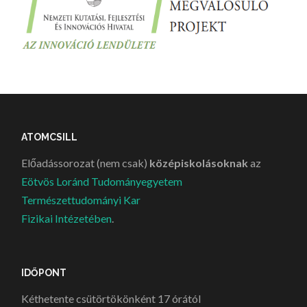
ATOMCSILL
Előadássorozat (nem csak)
középiskolásoknak
az
Eötvös Loránd Tudományegyetem
Természettudományi Kar
Fizikai Intézetében
.
IDŐPONT
Kéthetente csütörtökönként 17 órától