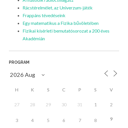
Rácstérelmélet, az Univerzum-játék
Frappáns tévedéseink
Egy matematikus a Fizika bűvöletében
Fizikai kísérleti bemutatósorozat a 200 éves
Akadémián
PROGRAM
H
K
S
C
P
S
V
27
28
29
30
31
1
2
9
3
4
5
6
7
8