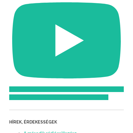
Feliratkozom az Atomcsill youtube csatornájára!
HÍREK, ÉRDEKESSÉGEK
A második rádiócsillagász