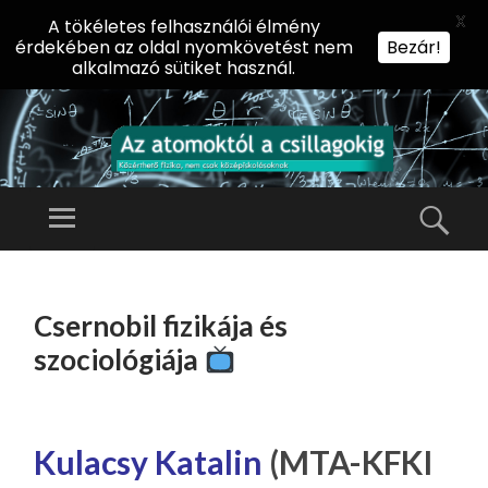
X
A tökéletes felhasználói élmény
érdekében az oldal nyomkövetést nem
Bezár!
alkalmazó sütiket használ.
AZ
AT
Menü
Kere
O
Előadássorozat
M
középiskolásoknak
TOVÁBB
O
A
az ELTE
Csernobil fizikája és
KT
TARTALOMHOZ
Természettudományi
Ó
szociológiája
Kar Fizikai
L
Intézetében
A
CS
Kulacsy Katalin
(MTA-KFKI
IL