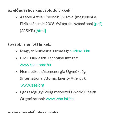
az előadáshoz kapcsolódó cikkek:
Aszódi Attila: Csernobil 20 éve. (megjelent a
Fizikai Szemle 2006. évi áprilisi számában)
[pdf]
(385KB)
[html]
további ajánlott linkek:
Magyar Nukleáris Társaság:
nuklearis.hu
BME Nukleáris Technikai Intézet:
www.reak.bme.hu
Nemzetközi Atomenergia Ügynökség
(International Atomic Energy Agency):
www.iaea.org
Egészségügyi Világszervezet (World Health
Organization):
www.who.int/en
magyar nyelvű olvasnivaló: