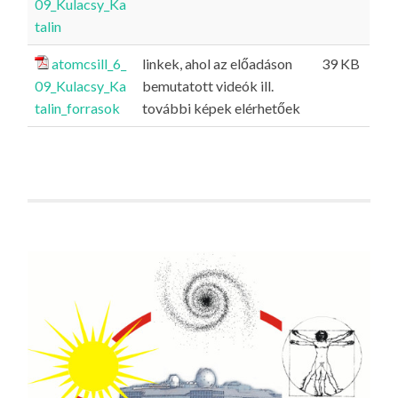
09_Kulacsy_Ka
talin
atomcsill_6_
linkek, ahol az előadáson
39 KB
09_Kulacsy_Ka
bemutatott videók ill.
talin_forrasok
további képek elérhetőek