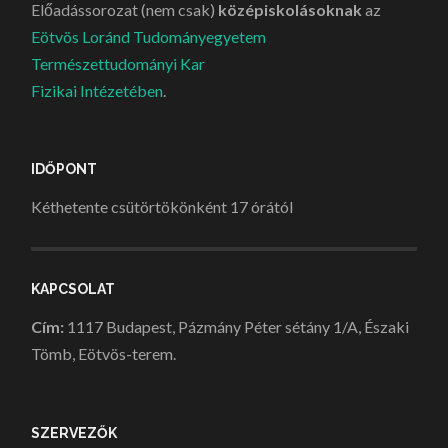
Előadássorozat (nem csak)
középiskolásoknak
az
Eötvös Loránd Tudományegyetem
Természettudományi Kar
Fizikai Intézetében
.
IDŐPONT
Kéthetente csütörtökönként 17 órától
KAPCSOLAT
Cím:
1117 Budapest, Pázmány Péter sétány 1/A, Északi
Tömb, Eötvös-terem.
SZERVEZŐK