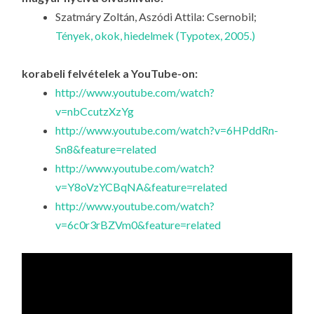
Szatmáry Zoltán, Aszódi Attila: Csernobil;
Tények, okok, hiedelmek (Typotex, 2005.)
korabeli felvételek a YouTube-on:
http://www.youtube.com/watch?
v=nbCcutzXzYg
http://www.youtube.com/watch?v=6HPddRn-
Sn8&feature=related
http://www.youtube.com/watch?
v=Y8oVzYCBqNA&feature=related
http://www.youtube.com/watch?
v=6c0r3rBZVm0&feature=related