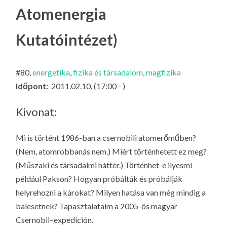
LA
Atomenergia
G
Kutatóintézet)
O
KI
G
#80,
energetika
,
fizika és társadalom
,
magfizika
Időpont:
2011.02.10. (17:00 - )
Kivonat:
Mi is történt 1986-ban a csernobili atomerőműben?
(Nem, atomrobbanás nem.) Miért történhetett ez meg?
(Műszaki és társadalmi háttér.) Történhet-e ilyesmi
például Pakson? Hogyan próbálták és próbálják
helyrehozni a károkat? Milyen hatása van még mindig a
balesetnek? Tapasztalataim a 2005-ös magyar
Csernobil–
expedíción
.