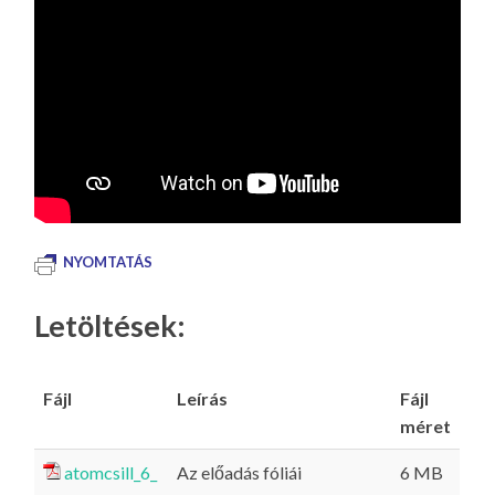
NYOMTATÁS
Letöltések:
Fájl
Leírás
Fájl
méret
atomcsill_6_
Az előadás fóliái
6 MB