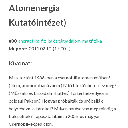
LA
Atomenergia
G
Kutatóintézet)
O
KI
G
#80,
energetika
,
fizika és társadalom
,
magfizika
Időpont:
2011.02.10. (17:00 - )
Kivonat:
Mi is történt 1986-ban a csernobili atomerőműben?
(Nem, atomrobbanás nem.) Miért történhetett ez meg?
(Műszaki és társadalmi háttér.) Történhet-e ilyesmi
például Pakson? Hogyan próbálták és próbálják
helyrehozni a károkat? Milyen hatása van még mindig a
balesetnek? Tapasztalataim a 2005-ös magyar
Csernobil–
expedíción
.