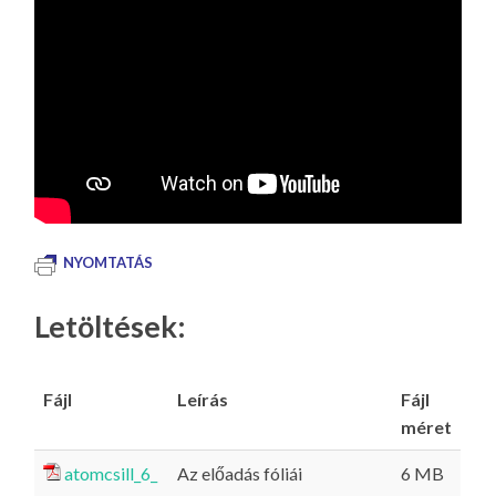
NYOMTATÁS
Letöltések:
Fájl
Leírás
Fájl
méret
atomcsill_6_
Az előadás fóliái
6 MB