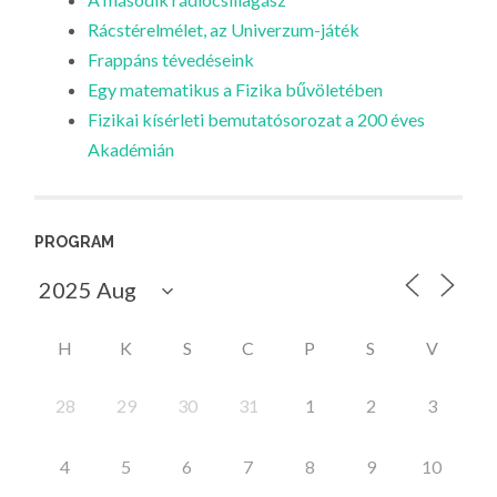
Rácstérelmélet, az Univerzum-játék
Frappáns tévedéseink
Egy matematikus a Fizika bűvöletében
Fizikai kísérleti bemutatósorozat a 200 éves
Akadémián
PROGRAM
H
K
S
C
P
S
V
28
29
30
31
1
2
3
4
5
6
7
8
9
10