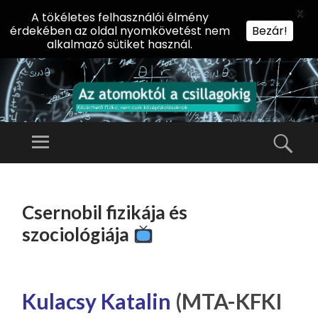
X
A tökéletes felhasználói élmény
érdekében az oldal nyomkövetést nem
Bezár!
alkalmazó sütiket használ.
AZ
AT
Menü
Kere
O
Előadássorozat
M
középiskolásoknak
TOVÁBB
O
A
az ELTE
Csernobil fizikája és
KT
TARTALOMHOZ
Természettudományi
Ó
szociológiája
Kar Fizikai
L
Intézetében
A
CS
Kulacsy Katalin
(MTA-KFKI
IL