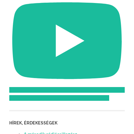
Feliratkozom az Atomcsill youtube csatornájára!
HÍREK, ÉRDEKESSÉGEK
A második rádiócsillagász