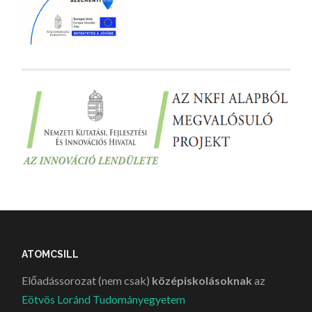
ATOMCSILL
Előadássorozat (nem csak)
középiskolásoknak
az
Eötvös Loránd Tudományegyetem