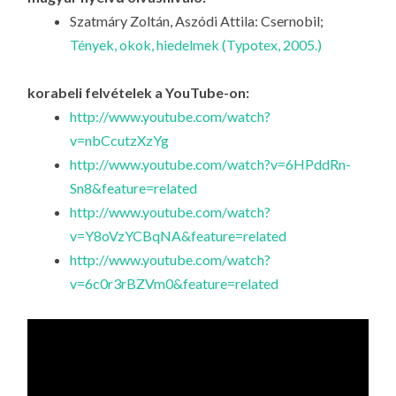
Szatmáry Zoltán, Aszódi Attila: Csernobil;
Tények, okok, hiedelmek (Typotex, 2005.)
korabeli felvételek a YouTube-on:
http://www.youtube.com/watch?
v=nbCcutzXzYg
http://www.youtube.com/watch?v=6HPddRn-
Sn8&feature=related
http://www.youtube.com/watch?
v=Y8oVzYCBqNA&feature=related
http://www.youtube.com/watch?
v=6c0r3rBZVm0&feature=related