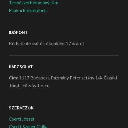
Természettudományi Kar
Fizikai Intézetében
.
IDŐPONT
Kéthetente csütörtökönként 17 órától
KAPCSOLAT
Cím:
1117 Budapest, Pázmány Péter sétány 1/A, Északi
Tömb, Eötvös-terem.
SZERVEZŐK
Cserti József
Cserti-Szauer Csilla