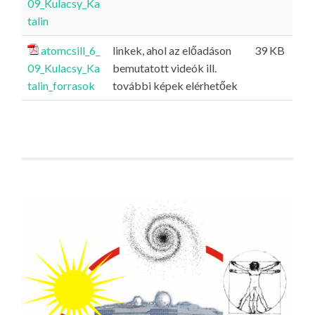
09_Kulacsy_Ka
talin
atomcsill_6_
linkek, ahol az előadáson
39 KB
09_Kulacsy_Ka
bemutatott videók ill.
talin_forrasok
további képek elérhetőek