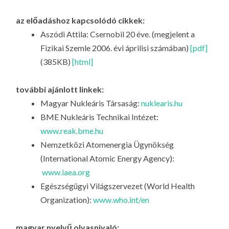
az előadáshoz kapcsolódó cikkek:
Aszódi Attila: Csernobil 20 éve. (megjelent a
Fizikai Szemle 2006. évi áprilisi számában)
[pdf]
(385KB)
[html]
további ajánlott linkek:
Magyar Nukleáris Társaság:
nuklearis.hu
BME Nukleáris Technikai Intézet:
www.reak.bme.hu
Nemzetközi Atomenergia Ügynökség
(International Atomic Energy Agency):
www.iaea.org
Egészségügyi Világszervezet (World Health
Organization):
www.who.int/en
magyar nyelvű olvasnivaló: