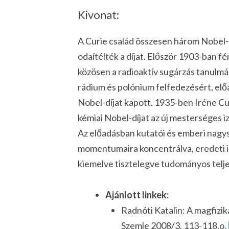
Kivonat:
A Curie család összesen három Nobel-d
odaítélték a díjat. Először 1903-ban fé
közösen a radioaktív sugárzás tanulmá
rádium és polónium felfedezésért, előá
Nobel-díjat kapott. 1935-ben Iréne Cur
kémiai Nobel-díjat az új mesterséges 
Az előadásban kutatói és emberi nag
momentumaira koncentrálva, eredeti i
kiemelve tisztelegve tudományos telje
Ajánlott linkek:
Radnóti Katalin: A magfizika
Szemle 2008/3. 113-118.o.