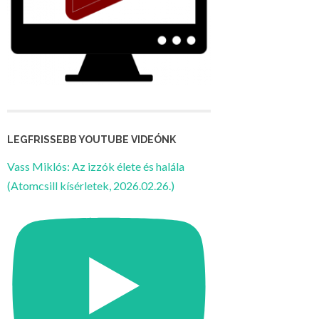
LEGFRISSEBB YOUTUBE VIDEÓNK
Vass Miklós: Az izzók élete és halála
(Atomcsill kísérletek, 2026.02.26.)