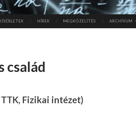
TÓ
L A
KÍSÉRLETEK
HÍREK
MEGKÖZELÍTÉS
ARCHÍVUM
CSI
LL
s család
AG
OK
IG
TTK, Fizikai intézet)