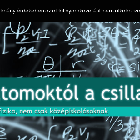
 élmény érdekében az oldal nyomkövetést nem alkalmazó 
AZ
Előadássorozat
AT
középiskolásoknak
OM
az ELTE
Természettudományi
OK
Kar Fizikai
Intézetében