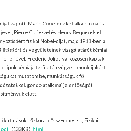
íjat kapott. Marie Curie-nek két alkalommal is
rjével, Pierre Curie-vel és Henry Bequerel-lel
nyozásáért fizikai Nobel-díjat, majd 1911-ben a
llításáért és vegyületeinek vizsgálatárét kémiai
ie férjével, Frederic Joliot-val közösen kaptak
izotópok kémiája területén végzett munkájukért.
yságukat mutatom be, munkásságuk fő
dézetekkel, gondolataik mai jelentőségét
sítményük előtt.
i kutatások hőskora, női szemmel - I., Fizikai
[pdf]
(133KB)
[html]