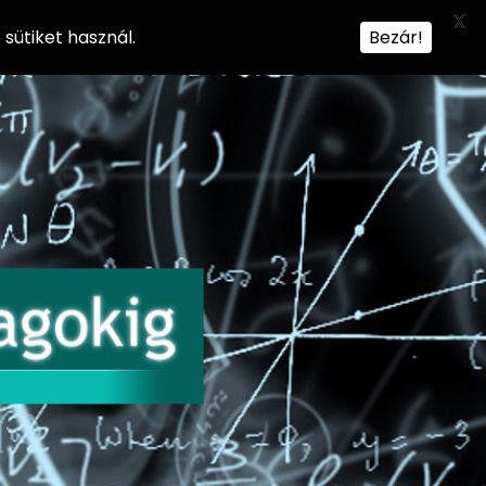
X
sütiket használ.
Bezár!