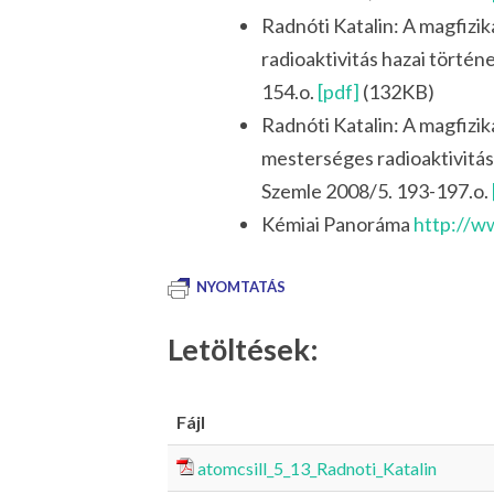
Radnóti Katalin: A magfizik
radioaktivitás hazai történ
154.o.
[pdf]
(132KB)
Radnóti Katalin: A magfizika
mesterséges radioaktivitás,
Szemle 2008/5. 193-197.o.
Kémiai Panoráma
http://w
NYOMTATÁS
Letöltések:
Fájl
atomcsill_5_13_Radnoti_Katalin