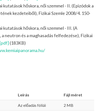
ai kutatások hőskora, női szemmel - II. (Epizódok a
etének kezdeteiből), Fizikai Szemle 2008/4. 150-
i kutatások hőskora, női szemmel - III. (A
 a neutron és a maghasadás felfedezése), Fizikai
[pdf]
(183KB)
ww.kemiaipanorama.hu/
Leírás
Fájl méret
Az előadás fóliái
2 MB