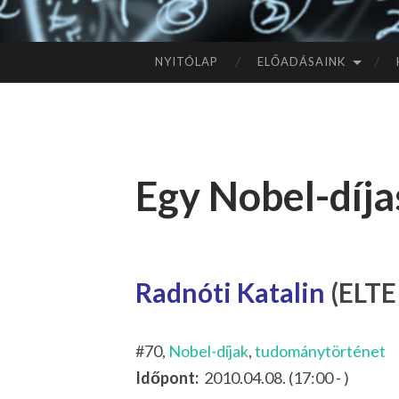
NYITÓLAP
ELŐADÁSAINK
TOVÁBB
A
TARTALOMHOZ
Egy Nobel-díja
Radnóti Katalin
(ELTE 
#70,
Nobel-díjak
,
tudománytörténet
Időpont:
2010.04.08. (17:00 - )