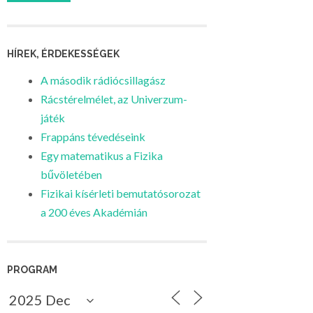
HÍREK, ÉRDEKESSÉGEK
A második rádiócsillagász
Rácstérelmélet, az Univerzum-
játék
Frappáns tévedéseink
Egy matematikus a Fizika
bűvöletében
Fizikai kísérleti bemutatósorozat
a 200 éves Akadémián
PROGRAM