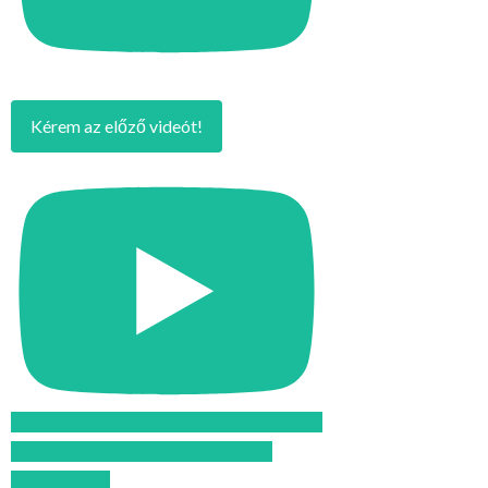
Kérem az előző videót!
Feliratkozom az Atomcsill youtube
csatornájára!