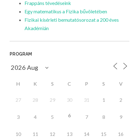
Frappáns tévedéseink
Egy matematikus a Fizika bűvöletében
Fizikai kísérleti bemutatósorozat a 200 éves
Akadémián
PROGRAM
H
K
S
C
P
S
V
27
28
29
30
31
1
2
6
3
4
5
7
8
9
10
11
12
13
14
15
16