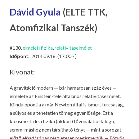
LA
Dávid Gyula
(ELTE TTK,
G
O
Atomfizikai Tanszék)
KI
G
#130,
elméleti fizika
,
relativitáselmélet
Időpont:
2014.09.18. (17:00 - )
Kivonat:
A gravitáció modern — bár hamarosan száz éves —
elmélete az Einstein-féle általános relativitáselmélet.
Kiindulópontja a már Newton által is ismert furcsaság,
a
súlyos
és a
tehetetlen
tömeg egyenlősége. Ezt a
közismert, de a fizika (akkori) fővonalából kilógó,
semmi máshoz nem társítható tényt — mint a sorozat
előző előadásában részletesen megismertük — Eötvös