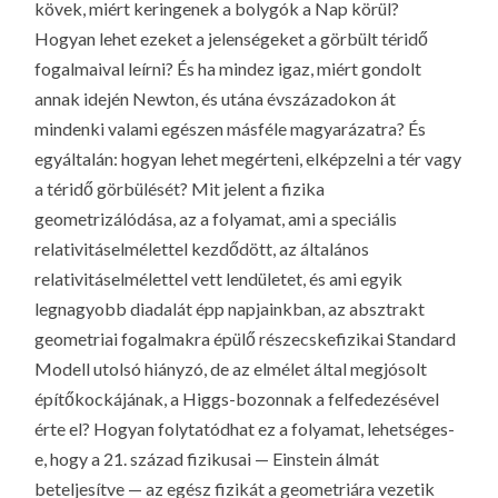
kövek, miért keringenek a bolygók a Nap körül?
Hogyan lehet ezeket a jelenségeket a görbült téridő
fogalmaival leírni? És ha mindez igaz, miért gondolt
annak idején Newton, és utána évszázadokon át
mindenki valami egészen másféle magyarázatra? És
egyáltalán: hogyan lehet megérteni, elképzelni a tér vagy
a téridő
görbülését
? Mit jelent
a fizika
geometrizálódása
, az a folyamat, ami a speciális
relativitáselmélettel kezdődött, az általános
relativitáselmélettel vett lendületet, és ami egyik
legnagyobb diadalát épp napjainkban, az absztrakt
geometriai fogalmakra épülő részecskefizikai Standard
Modell utolsó hiányzó, de az elmélet által megjósolt
építőkockájának, a Higgs-bozonnak a felfedezésével
érte el? Hogyan folytatódhat ez a folyamat, lehetséges-
e, hogy a 21. század fizikusai — Einstein álmát
beteljesítve — az egész fizikát a geometriára vezetik