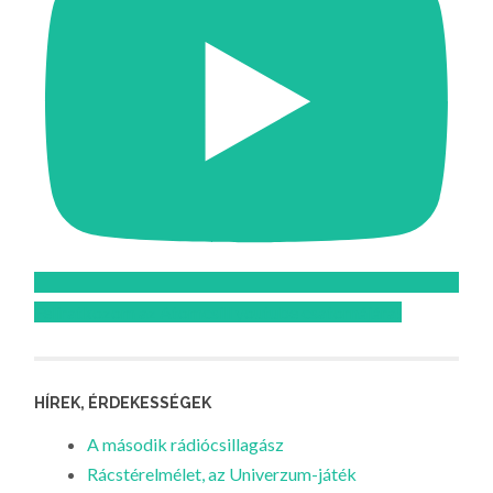
Feliratkozom az Atomcsill youtube csatornájára!
HÍREK, ÉRDEKESSÉGEK
A második rádiócsillagász
Rácstérelmélet, az Univerzum-játék