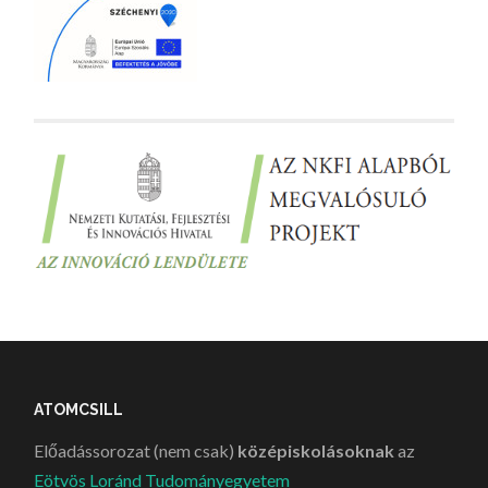
ATOMCSILL
Előadássorozat (nem csak)
középiskolásoknak
az
Eötvös Loránd Tudományegyetem