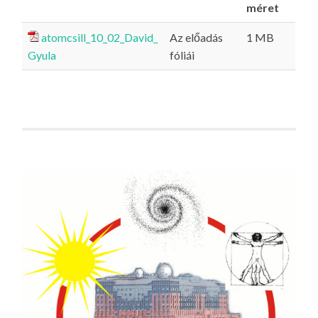
méret
atomcsill_10_02_David_
Az előadás
1 MB
Gyula
fóliái