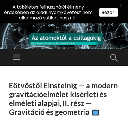
X
A tökéletes felhasználói élmény
érdekében az oldal nyomkövetést nem
Bezár!
alkalmazó sütiket használ.
AZ
AT
Menü
Kere
O
Előadássorozat
M
középiskolásoknak
TOVÁBB
O
A
az ELTE
Eötvöstől Einsteinig — a modern
KT
TARTALOMHOZ
Természettudományi
Ó
gravitációelmélet kísérleti és
Kar Fizikai
L
elméleti alapjai, II. rész —
Intézetében
A
Gravitáció és geometria
CS
IL