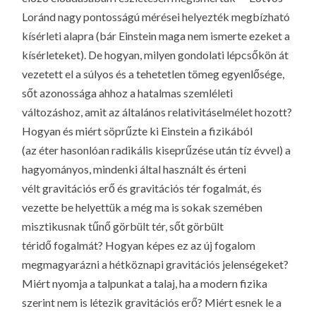
Loránd nagy pontosságú mérései helyezték megbízható
kísérleti alapra (bár Einstein maga nem ismerte ezeket a
kísérleteket). De hogyan, milyen gondolati lépcsőkön át
vezetett el a súlyos és a tehetetlen tömeg egyenlősége,
sőt azonossága ahhoz a hatalmas szemléleti
változáshoz, amit az általános relativitáselmélet hozott?
Hogyan és miért söprűzte ki Einstein a fizikából
(az
éter
hasonlóan radikális kiseprűzése után tíz évvel) a
hagyományos, mindenki által használt és érteni
vélt
gravitációs erő
és
gravitációs tér
fogalmát, és
vezette be helyettük a még ma is sokak szemében
misztikusnak tűnő
görbült tér
, sőt
görbült
téridő
fogalmát? Hogyan képes ez az új fogalom
megmagyarázni a hétköznapi gravitációs jelenségeket?
Miért nyomja a talpunkat a talaj, ha a modern fizika
szerint nem is létezik gravitációs erő? Miért esnek le a