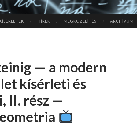
TÓ
L A
KÍSÉRLETEK
HÍREK
MEGKÖZELÍTÉS
ARCHÍVUM
CSI
LL
teinig — a modern
AG
et kísérleti és
OK
, II. rész —
IG
geometria