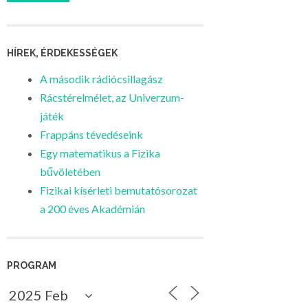
HÍREK, ÉRDEKESSÉGEK
A második rádiócsillagász
Rácstérelmélet, az Univerzum-
játék
Frappáns tévedéseink
Egy matematikus a Fizika
bűvöletében
Fizikai kísérleti bemutatósorozat
a 200 éves Akadémián
PROGRAM