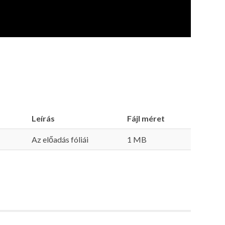
Leírás
Fájl méret
Az előadás fóliái
1 MB