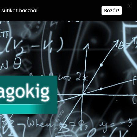
X
sütiket használ.
Bezár!