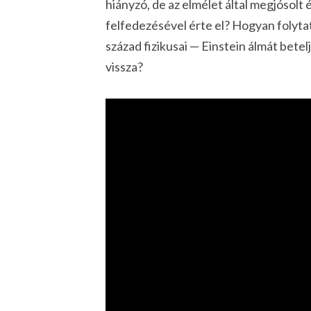
hiányzó, de az elmélet által megjósolt
felfedezésével érte el? Hogyan folytat
század fizikusai — Einstein álmát betel
vissza?