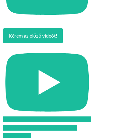
Kérem az előző videót!
Feliratkozom az Atomcsill youtube
csatornájára!