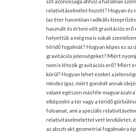
sőt azonossága ahhoz a hatalmas szemlé
relativitáselmélet hozott? Hogyan és mi
(az
éter
hasonlóan radikális kiseprűzés
használt és érteni vélt
gravitációs erő
helyettük a még ma is sokak szemében
téridő
fogalmát? Hogyan képes ez az 
gravitációs jelenségeket? Miért nyomja 
nem is létezik gravitációs erő? Miért 
körül? Hogyan lehet ezeket a jelensége
mindez igaz, miért gondolt annak ide
valami egészen másféle magyarázatra?
elképzelni a tér vagy a téridő
görbülés
folyamat, ami a speciális relativitáselm
relativitáselmélettel vett lendületet,
az absztrakt geometriai fogalmakra ép