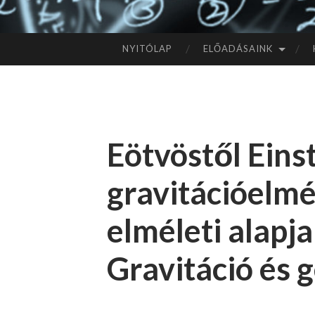
NYITÓLAP
ELŐADÁSAINK
TOVÁBB
A
TARTALOMHOZ
Eötvöstől Eins
gravitációelmél
elméleti alapjai
Gravitáció és 