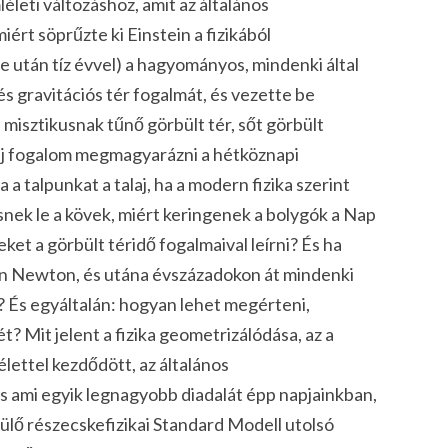
leti változáshoz, amit az általános
ért söprűzte ki Einstein a fizikából
e után tíz évvel) a hagyományos, mindenki által
és
gravitációs tér
fogalmát, és vezette be
 misztikusnak tűnő
görbült tér
, sőt
görbült
új fogalom megmagyarázni a hétköznapi
a talpunkat a talaj, ha a modern fizika szerint
esnek le a kövek, miért keringenek a bolygók a Nap
ket a görbült téridő fogalmaival leírni? És ha
jén Newton, és utána évszázadokon át mindenki
 És egyáltalán: hogyan lehet megérteni,
ét
? Mit jelent
a fizika geometrizálódása
, az a
élettel kezdődött, az általános
 és ami egyik legnagyobb diadalát épp napjainkban,
ülő részecskefizikai Standard Modell utolsó