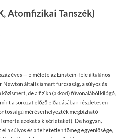
, Atomfizikai Tanszék)
t
záz éves — elmélete az Einstein-féle általános
r Newton által is ismert furcsaság, a
súlyos
és
özismert, de a fizika (akkori) fővonalából kilógó,
mint a sorozat előző előadásában részletesen
ontosságú mérései helyezték megbízható
m ismerte ezeket a kísérleteket). De hogyan,
t el a súlyos és a tehetetlen tömeg egyenlősége,