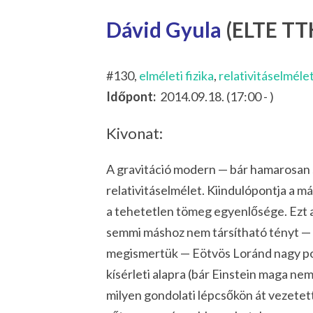
Dávid Gyula
(ELTE TTK
#130,
elméleti fizika
,
relativitáselméle
Időpont:
2014.09.18. (17:00 - )
Kivonat:
A gravitáció modern — bár hamarosan s
relativitáselmélet. Kiindulópontja a má
a
tehetetlen
tömeg egyenlősége. Ezt a k
semmi máshoz nem társítható tényt — 
megismertük — Eötvös Loránd nagy p
kísérleti alapra (bár Einstein maga ne
milyen gondolati lépcsőkön át vezetet