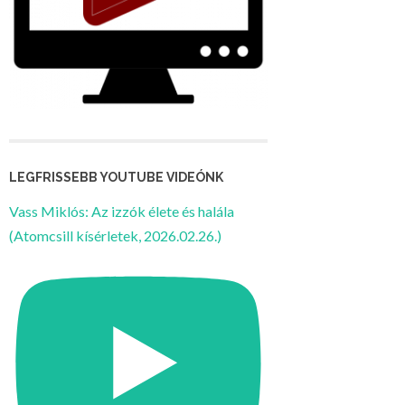
LEGFRISSEBB YOUTUBE VIDEÓNK
Vass Miklós: Az izzók élete és halála
(Atomcsill kísérletek, 2026.02.26.)