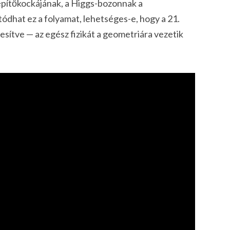
 építőkockájának, a Higgs-bozonnak a
ódhat ez a folyamat, lehetséges-e, hogy a 21.
jesítve — az egész fizikát a geometriára vezetik