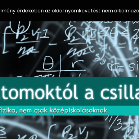
 élmény érdekében az oldal nyomkövetést nem alkalmazó 
AZ
Előadássorozat
AT
középiskolásoknak
OM
az ELTE
Természettudományi
OK
Kar Fizikai
Intézetében