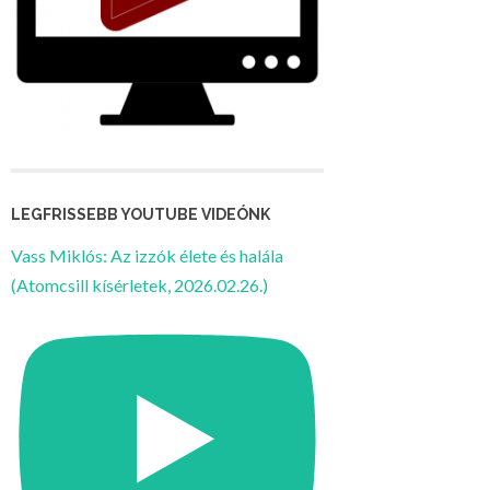
LEGFRISSEBB YOUTUBE VIDEÓNK
Vass Miklós: Az izzók élete és halála
(Atomcsill kísérletek, 2026.02.26.)