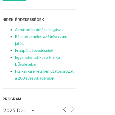
HÍREK, ÉRDEKESSÉGEK
A második rádiócsillagász
Rácstérelmélet, az Univerzum-
játék
Frappáns tévedéseink
Egy matematikus a Fizika
bűvöletében
Fizikai kísérleti bemutatósorozat
a 200 éves Akadémián
PROGRAM