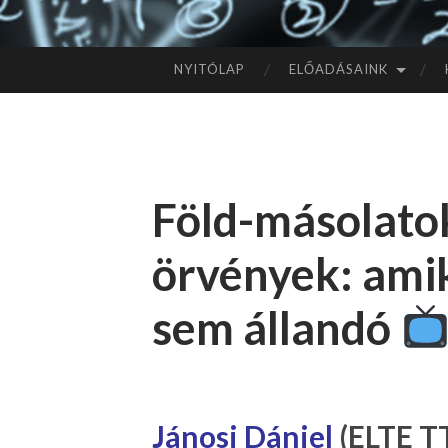
NYITÓLAP
ELŐADÁSAINK
TOVÁBB
A
TARTALOMHOZ
Föld-másolato
örvények: ami
sem állandó
Jánosi Dániel
(ELTE TT