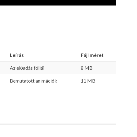
Leírás
Fájl méret
Az előadás fóliái
8 MB
Bemutatott animációk
11 MB