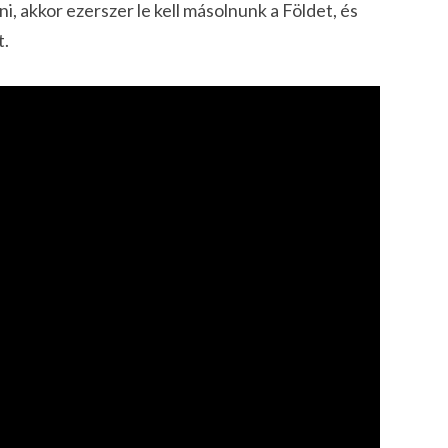
, akkor ezerszer le kell másolnunk a Földet, és
t.