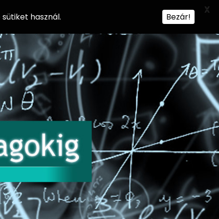
X
sütiket használ.
Bezár!