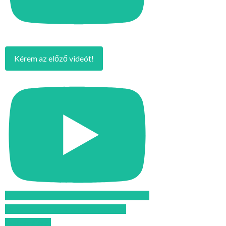
Kérem az előző videót!
Feliratkozom az Atomcsill youtube
csatornájára!