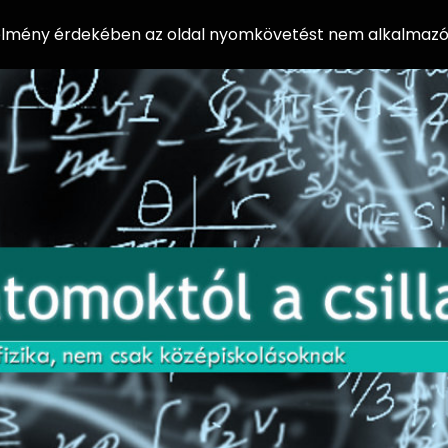
 élmény érdekében az oldal nyomkövetést nem alkalmazó 
AZ
Előadássorozat
AT
középiskolásoknak
OM
az ELTE
Természettudományi
OK
Kar Fizikai
Intézetében