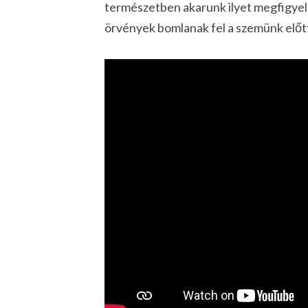
természetben akarunk ilyet megfigyelni
örvények bomlanak fel a szemünk előt