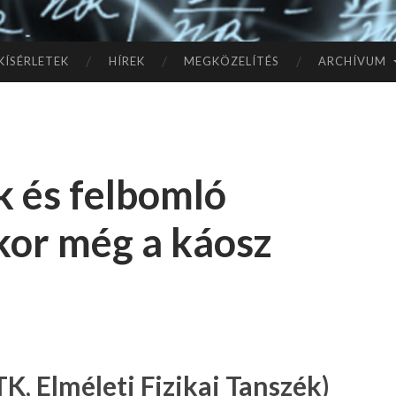
TÓ
L A
KÍSÉRLETEK
HÍREK
MEGKÖZELÍTÉS
ARCHÍVUM
CSI
LL
k és felbomló
AG
kor még a káosz
OK
IG
K, Elméleti Fizikai Tanszék)