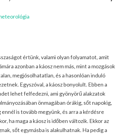
meteorológia
sszaságot értünk, valami olyan folyamatot, amit
 számára azonban a káosz nem más, mint a mozgások
talan, megjósolhatatlan, és a hasonlóan induló
etnek. Egyszóval, a káosz bonyolult. Ebben a
et lehet felfedezni, ami gyönyörű alakzatok
ulmányozásában önmagában órákig, sőt napokig,
g ennél is tovább megyünk, és arra a kérdésre
kor, ha maga a káosz is időben változik. Ekkor az
ak, sőt egymásba is alakulhatnak. Ha pedig a