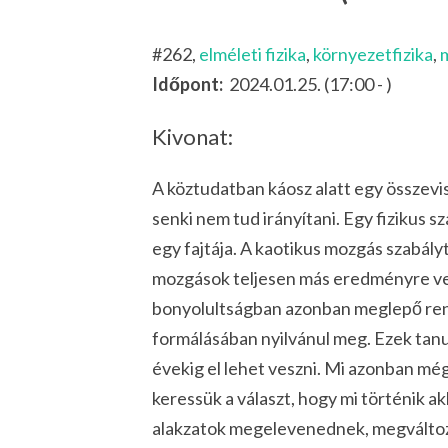
#262,
elméleti fizika
,
környezetfizika
,
Időpont:
2024.01.25. (17:00 - )
Kivonat:
A köztudatban káosz alatt egy összevi
senki nem tud irányítani. Egy fizikus
egy fajtája. A kaotikus mozgás szabály
mozgások teljesen más eredményre vez
bonyolultságban azonban meglepő rend
formálásában nyilvánul meg. Ezek tan
évekig el lehet veszni. Mi azonban mé
keressük a választ, hogy mi történik ak
alakzatok megelevenednek, megváltozn