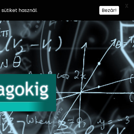
X
sütiket használ.
Bezár!