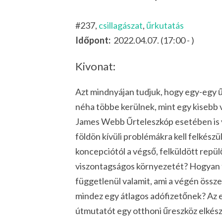
#237,
csillagászat
,
űrkutatás
Időpont:
2022.04.07. (17:00 - )
Kivonat:
Azt mindnyájan tudjuk, hogy egy-egy űr
néha többe kerülnek, mint egy kisebb 
James Webb Űrteleszkóp esetében is vo
földön kívüli problémákra kell felkészü
koncepciótól a végső, felküldött repül
viszontagságos környezetét? Hogyan fe
függetlenül valamit, ami a végén össze
mindez egy átlagos adófizetőnek? Az 
útmutatót egy otthoni űreszköz elkés