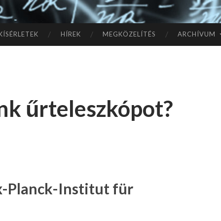
TÓ
L A
KÍSÉRLETEK
HÍREK
MEGKÖZELÍTÉS
ARCHÍVUM
CSI
LL
nk űrteleszkópot?
AG
OK
IG
-Planck-Institut für