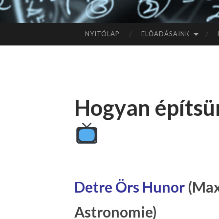
NYITÓLAP
ELŐADÁSAINK
TOVÁBB
A
TARTALOMHOZ
Hogyan építsü
Detre Örs Hunor
(Max
Astronomie)