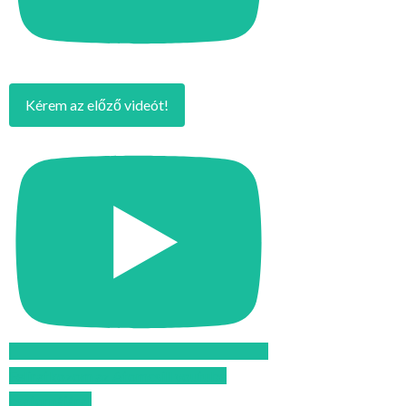
Kérem az előző videót!
Feliratkozom az Atomcsill youtube
csatornájára!