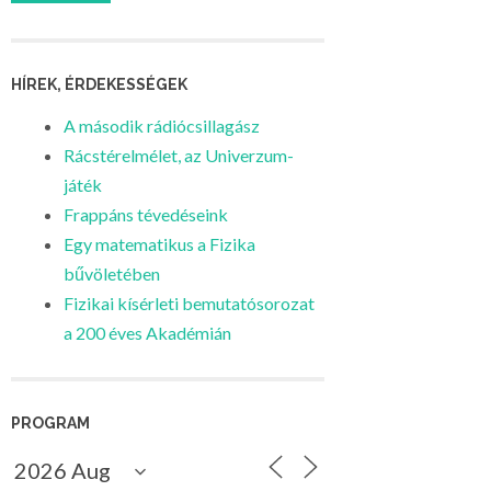
HÍREK, ÉRDEKESSÉGEK
A második rádiócsillagász
Rácstérelmélet, az Univerzum-
játék
Frappáns tévedéseink
Egy matematikus a Fizika
bűvöletében
Fizikai kísérleti bemutatósorozat
a 200 éves Akadémián
PROGRAM