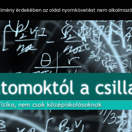
 élmény érdekében az oldal nyomkövetést nem alkalmazó 
AZ
Előadássorozat
AT
középiskolásoknak
OM
az ELTE
Természettudományi
OK
Kar Fizikai
Intézetében