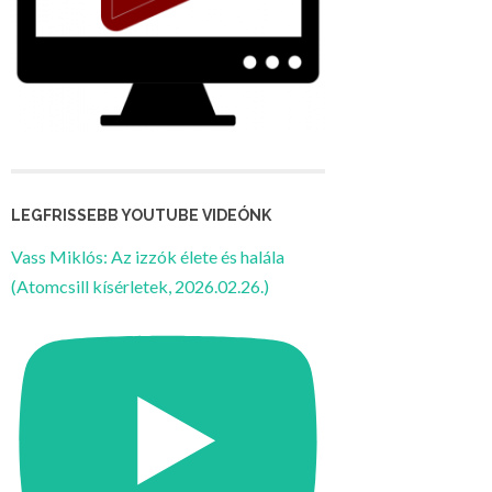
LEGFRISSEBB YOUTUBE VIDEÓNK
Vass Miklós: Az izzók élete és halála
(Atomcsill kísérletek, 2026.02.26.)