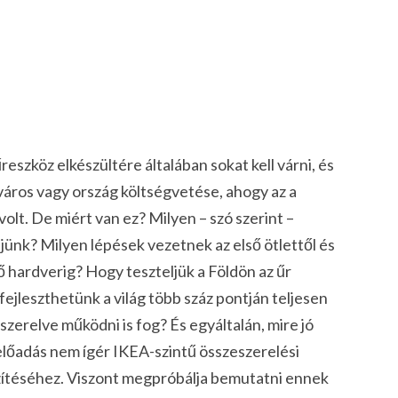
eszköz elkészültére általában sokat kell várni, és
város vagy ország költségvetése, ahogy az a
lt. De miért van ez? Milyen – szó szerint –
ljünk? Milyen lépések vezetnek az első ötlettől és
ő hardverig? Hogy teszteljük a Földön az űr
jleszthetünk a világ több száz pontján teljesen
szerelve működni is fog? És egyáltalán, mire jó
előadás nem ígér IKEA-szintű összeszerelési
zítéséhez. Viszont megpróbálja bemutatni ennek