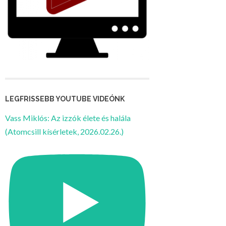
LEGFRISSEBB YOUTUBE VIDEÓNK
Vass Miklós: Az izzók élete és halála
(Atomcsill kísérletek, 2026.02.26.)