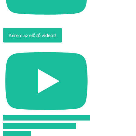
Kérem az előző videót!
Feliratkozom az Atomcsill youtube
csatornájára!