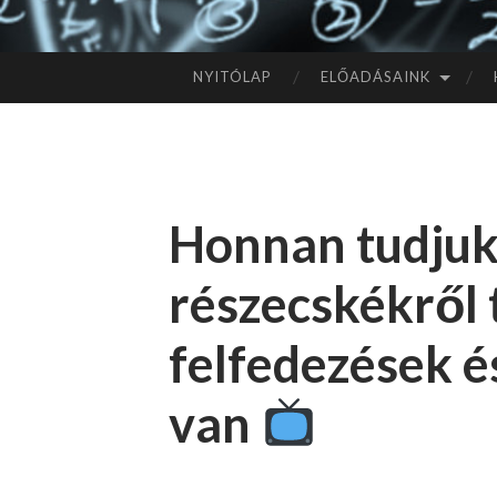
NYITÓLAP
ELŐADÁSAINK
TOVÁBB
A
TARTALOMHOZ
Honnan tudjuk,
részecskékről
felfedezések 
van