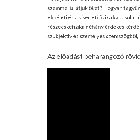
szemmel is látjuk őket? Hogyan tegyün
elméleti és a kísérleti fizika kapcsolat
részecskefizika néhány érdekes kérdés
szubjektiv és személyes szemszögből,
Az előadást beharangozó rövid