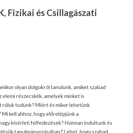
, Fizikai és Csillagászati
amikor olyan dolgokról tanulunk, amiket szabad
z elemi részecskék, amelyek minket is
t róluk tudunk? Miért és mikor lehetünk
Mi kell ahhoz, hogy előrelépjünk a
gy kísérleti felfedezések? Honnan indultunk és
kedésük tanulmányozásában? Lehet, hogy szabad