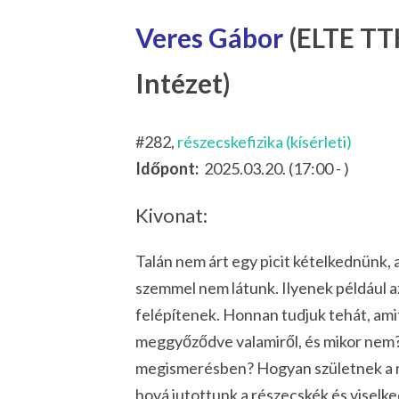
Veres Gábor
(ELTE TTK
Intézet)
#282,
részecskefizika (kísérleti)
Időpont:
2025.03.20. (17:00 - )
Kivonat:
Talán nem árt egy picit kételkednünk, 
szemmel nem látunk. Ilyenek például a
felépítenek. Honnan tudjuk tehát, ami
meggyőződve valamiről, és mikor nem? 
megismerésben? Hogyan születnek a na
hová jutottunk a részecskék és visel