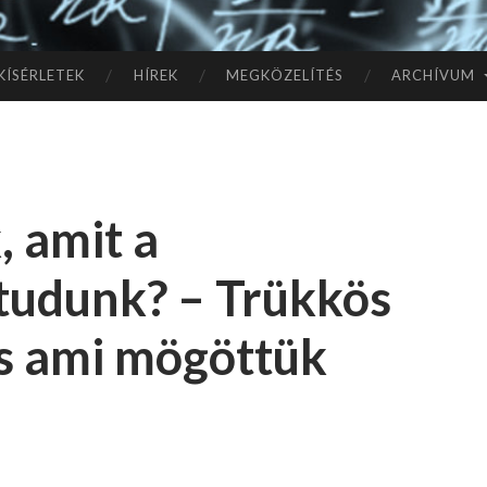
TÓ
L A
KÍSÉRLETEK
HÍREK
MEGKÖZELÍTÉS
ARCHÍVUM
CSI
LL
 amit a
AG
 tudunk? – Trükkös
OK
és ami mögöttük
IG