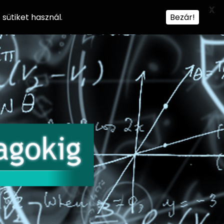
X
sütiket használ.
Bezár!