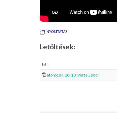
NYOMTATÁS
Letöltések:
Fájl
atomcsill_20_13_VeresGabor