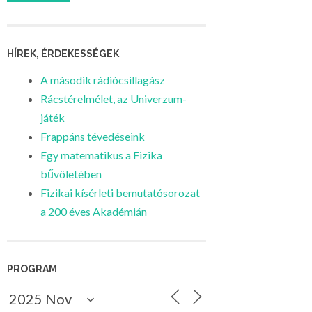
HÍREK, ÉRDEKESSÉGEK
A második rádiócsillagász
Rácstérelmélet, az Univerzum-
játék
Frappáns tévedéseink
Egy matematikus a Fizika
bűvöletében
Fizikai kísérleti bemutatósorozat
a 200 éves Akadémián
PROGRAM