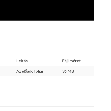
Leírás
Fájl méret
Az előadó fóliái
36 MB