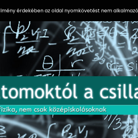
 élmény érdekében az oldal nyomkövetést nem alkalmazó 
AZ
Előadássorozat
AT
középiskolásoknak
OM
az ELTE
Természettudományi
OK
Kar Fizikai
Intézetében