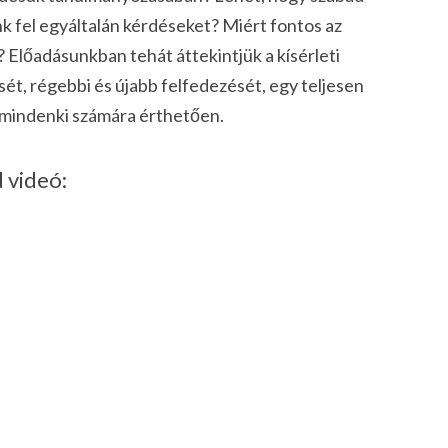
k fel egyáltalán kérdéseket? Miért fontos az
a? Előadásunkban tehát áttekintjük a kísérleti
ét, régebbi és újabb felfedezését, egy teljesen
 mindenki számára érthetően.
 videó: