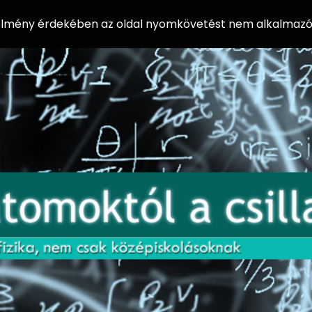
 élmény érdekében az oldal nyomkövetést nem alkalmazó 
AZ
Előadássorozat
AT
középiskolásoknak
OM
az ELTE
Természettudományi
OK
Kar Fizikai
Intézetében