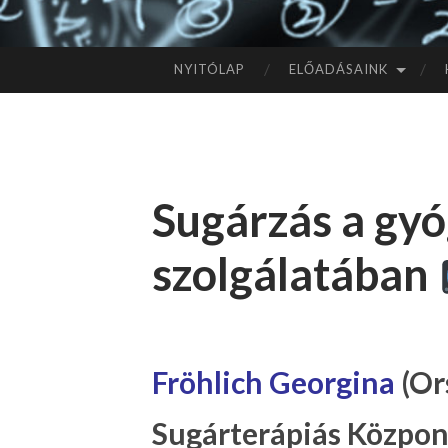
NYITÓLAP
ELŐADÁSAINK
TOVÁBB
A
TARTALOMHOZ
Sugárzás a gyó
szolgálatában
Fröhlich Georgina
(Or
Sugárterápiás Központ