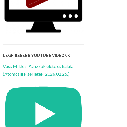
LEGFRISSEBB YOUTUBE VIDEÓNK
Vass Miklós: Az izzók élete és halála
(Atomcsill kísérletek, 2026.02.26.)