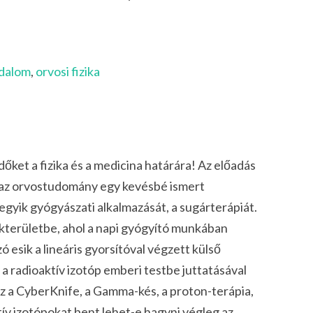
adalom
,
orvosi fizika
dőket a fizika és a medicina határára! Az előadás
s az orvostudomány egy kevésbé ismert
 egyik gyógyászati alkalmazását, a sugárterápiát.
kterületbe, ahol a napi gyógyító munkában
Szó esik a lineáris gyorsítóval végzett külső
 a radioaktív izotóp emberi testbe juttatásával
az a CyberKnife, a Gamma-kés, a proton-terápia,
tív izotópokat bent lehet-e hagyni végleg az