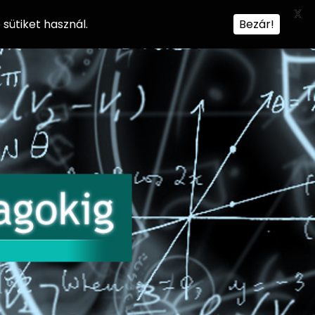
X
sütiket használ.
Bezár!