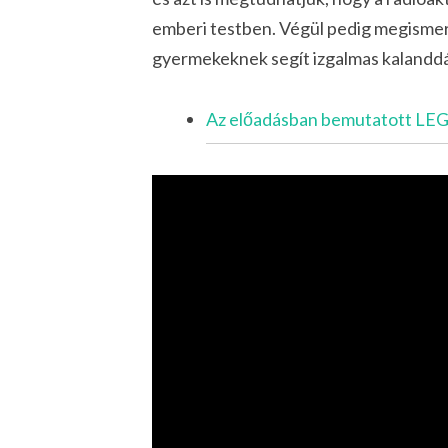
emberi testben. Végül pedig megismer
gyermekeknek segít izgalmas kalanddá 
Az előadásban bemutatott LEGO 