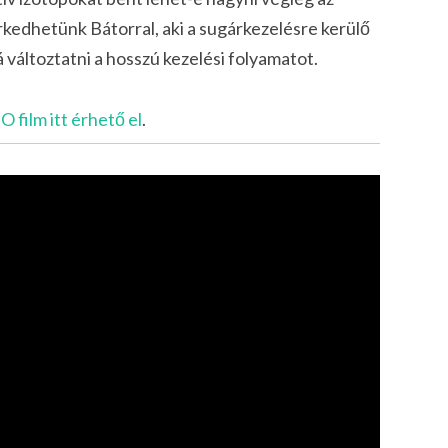
kedhetünk Bátorral, aki a sugárkezelésre kerülő
változtatni a hosszú kezelési folyamatot.
film itt érhető el
.