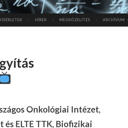
TÓ
L A
KÍSÉRLETEK
HÍREK
MEGKÖZELÍTÉS
ARCHÍVUM
CSI
LL
gyítás
AG
OK
IG
szágos Onkológiai Intézet,
 és ELTE TTK, Biofizikai