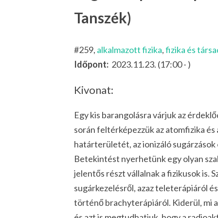
Tanszék)
#259,
alkalmazott fizika
,
fizika és társ
Időpont:
2023.11.23. (17:00 - )
Kivonat:
Egy kis barangolásra várjuk az érdeklő
során feltérképezzük az atomfizika é
határterületét, az ionizáló sugárzások
Betekintést nyerhetünk egy olyan sza
jelentős részt vállalnak a fizikusok is. 
sugárkezelésről, azaz teleterápiáról és
történő brachyterápiáról. Kiderül, mi 
és azt is megtudhatjuk, hogy a radioak