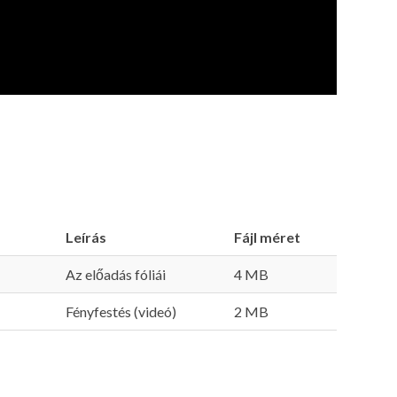
Leírás
Fájl méret
Az előadás fóliái
4 MB
Fényfestés (videó)
2 MB