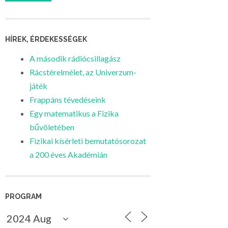
HÍREK, ÉRDEKESSÉGEK
A második rádiócsillagász
Rácstérelmélet, az Univerzum-
játék
Frappáns tévedéseink
Egy matematikus a Fizika
bűvöletében
Fizikai kísérleti bemutatósorozat
a 200 éves Akadémián
PROGRAM