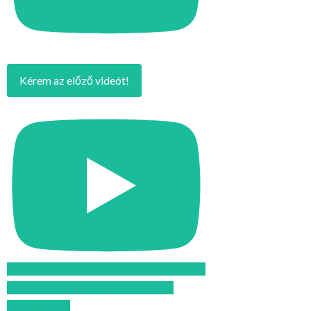
Kérem az előző videót!
Feliratkozom az Atomcsill youtube
csatornájára!