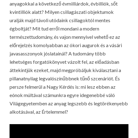
anyagokkal a következő évmilliárdok, évbilliók, sőt
kvintilliók alatt? Milyen csillagászati objektumok
uralják majd távoli utódaink csillagoktól mentes
égboltját? Mit tud erről mondani a modern
természettudomány, és vajon mennyivel vehető ez az
előrejelzés komolyabban az ókori augurok és a vásári
javasasszonyok jóslatainál? A tudomány több
lehetséges forgatókönyvet vázolt fel, az előadásban
áttekintjük ezeket, majd megpróbáljuk kiválasztani a
pillanatnyilag legvalószínűbbnek tűnő szcenáriót. És
persze felmerül a Nagy Kérdés is: mi lesz ebben az
eónok múltával számunkra egyre idegenebbé váló
Világegyetemben az anyag legszebb és legtörékenyebb
alkotásával, az Értelemmel?