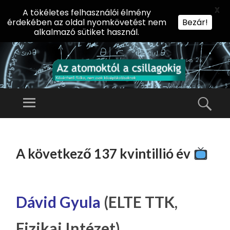
X
A tökéletes felhasználói élmény
érdekében az oldal nyomkövetést nem
Bezár!
alkalmazó sütiket használ.
AZ
AT
Menü
Kere
O
Előadássorozat
M
középiskolásoknak
TOVÁBB
O
A
az ELTE
A következő 137 kvintillió év
KT
TARTALOMHOZ
Természettudományi
Ó
Kar Fizikai
L
Intézetében
A
Dávid Gyula
(ELTE TTK,
CS
Fizikai Intézet)
IL