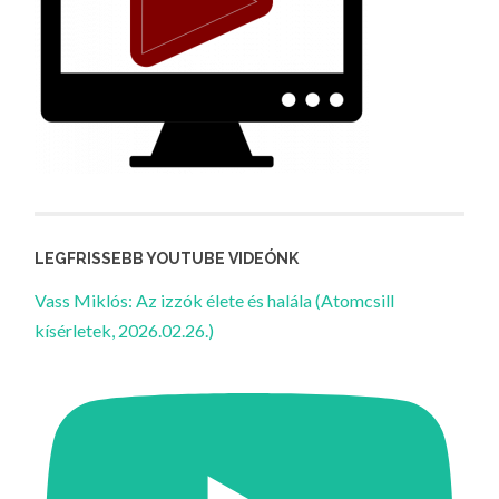
LEGFRISSEBB YOUTUBE VIDEÓNK
Vass Miklós: Az izzók élete és halála (Atomcsill
kísérletek, 2026.02.26.)