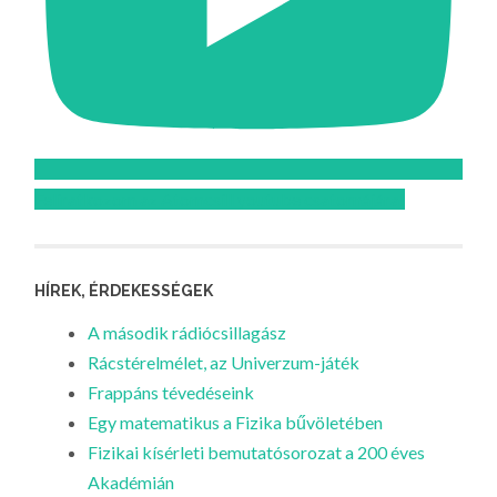
Feliratkozom az Atomcsill youtube csatornájára!
HÍREK, ÉRDEKESSÉGEK
A második rádiócsillagász
Rácstérelmélet, az Univerzum-játék
Frappáns tévedéseink
Egy matematikus a Fizika bűvöletében
Fizikai kísérleti bemutatósorozat a 200 éves
Akadémián