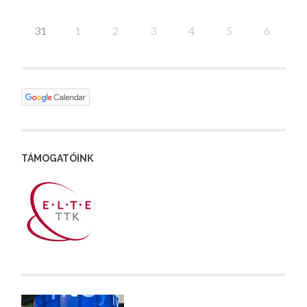
31
1
2
3
4
5
6
TÁMOGATÓINK