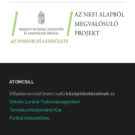
ATOMCSILL
Előadássorozat (nem csak)
középiskolásoknak
az
Eötvös Loránd Tudományegyetem
Természettudományi Kar
Fizikai Intézetében
.