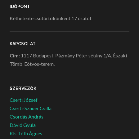
IDŐPONT
Kéthetente csütörtökönként 17 órától
KAPCSOLAT
Cím:
1117 Budapest, Pázmány Péter sétány 1/A, Északi
Tömb, Eötvös-terem.
SZERVEZŐK
Cserti József
Cserti-Szauer Csilla
Csordás András
Dávid Gyula
Kis-Tóth Ágnes