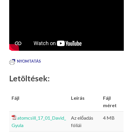
NYOMTATÁS
Letöltések:
Fájl
Leírás
Fájl
méret
atomcsill_17_01_David_
Az előadás
4 MB
Gyula
fóliái