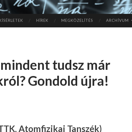
TÓ
L A
KÍSÉRLETEK
HÍREK
MEGKÖZELÍTÉS
ARCHÍVUM
CSI
LL
 mindent tudsz már
AG
król? Gondold újra!
OK
IG
TTK, Atomfizikai Tanszék)