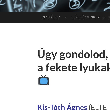
NYITÓLAP
ELŐADÁSAINK
TOVÁBB
A
TARTALOMHOZ
Úgy gondolod,
a fekete lyuka
Kis-Tóth Ágnes
(ELTE 