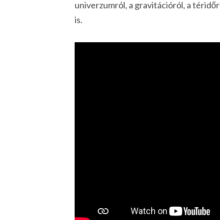
univerzumról, a gravitációról, a téridőr
is.