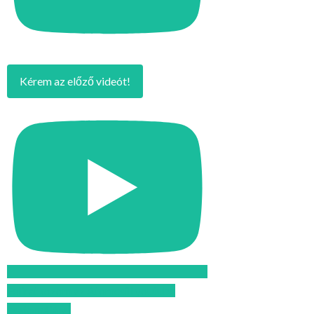
Kérem az előző videót!
Feliratkozom az Atomcsill youtube
csatornájára!