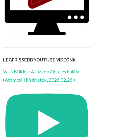
LEGFRISSEBB YOUTUBE VIDEÓNK
Vass Miklós: Az izzók élete és halála
(Atomcsill kísérletek, 2026.02.26.)