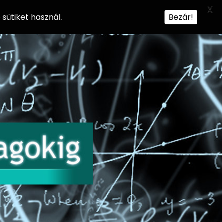
X
sütiket használ.
Bezár!