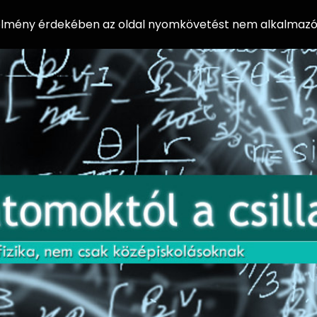
 élmény érdekében az oldal nyomkövetést nem alkalmazó 
AZ
Előadássorozat
AT
középiskolásoknak
OM
az ELTE
Természettudományi
OK
Kar Fizikai
Intézetében