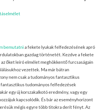
itáselmélet
em bemutatni
a fekete lyukak felfedezésének apró
 fordulatokban gazdag történetét. Kezdve a fekete
 az őket leíró elmélet meghökkentő furcsaságain
találásukhoz vezettek. Ma már bátran
bizony nem csak a tudományos fantasztikus
m fantasztikus tudományos felfedezések
t akár egy új korszakalkotó eredmény, vagy egy
hozzájuk kapcsolódik. És bár az eseményhorizont
erésük mégis egyre több titokra derít fényt. Az