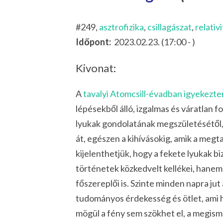
#249,
asztrofizika
,
csillagászat
,
relativ
Időpont:
2023.02.23. (17:00 - )
Kivonat:
A
tavalyi Atomcsill-évadban igyekezt
lépésekből álló, izgalmas és váratlan
lyukak gondolatának megszületésétől,
át, egészen a kihívásokig, amik a meg
kijelenthetjük, hogy a fekete lyukak 
történetek közkedvelt kellékei, hane
főszereplői is. Szinte minden napra ju
tudományos érdekesség és ötlet, ami 
mögül a fény sem szökhet el, a megism