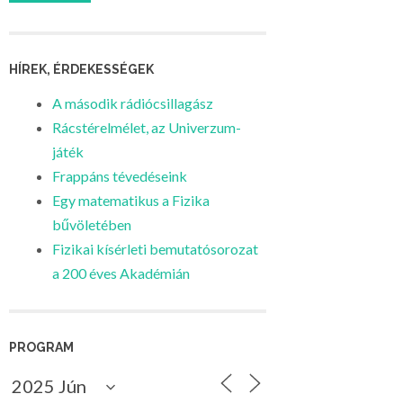
HÍREK, ÉRDEKESSÉGEK
A második rádiócsillagász
Rácstérelmélet, az Univerzum-
játék
Frappáns tévedéseink
Egy matematikus a Fizika
bűvöletében
Fizikai kísérleti bemutatósorozat
a 200 éves Akadémián
PROGRAM