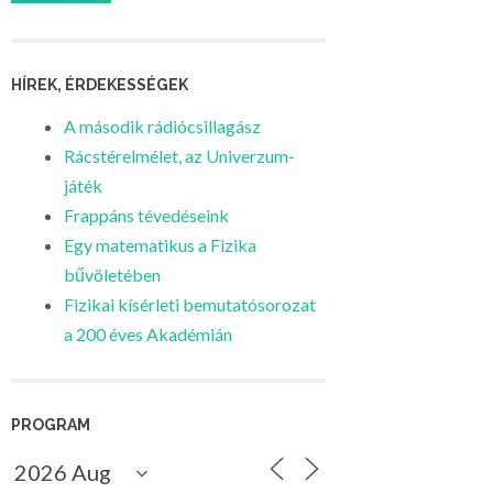
HÍREK, ÉRDEKESSÉGEK
A második rádiócsillagász
Rácstérelmélet, az Univerzum-
játék
Frappáns tévedéseink
Egy matematikus a Fizika
bűvöletében
Fizikai kísérleti bemutatósorozat
a 200 éves Akadémián
PROGRAM