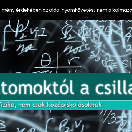
 élmény érdekében az oldal nyomkövetést nem alkalmazó 
AZ
Előadássorozat
AT
középiskolásoknak
OM
az ELTE
Természettudományi
OK
Kar Fizikai
Intézetében