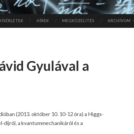
TÓ
L A
KÍSÉRLETEK
HÍREK
MEGKÖZELÍTÉS
ARCHÍVUM
CSI
LL
ávid Gyulával a
AG
OK
IG
dióban (2013. október 10. 10-12 óra) a Higgs-
el-díjról, a kvantummechanikáról és a