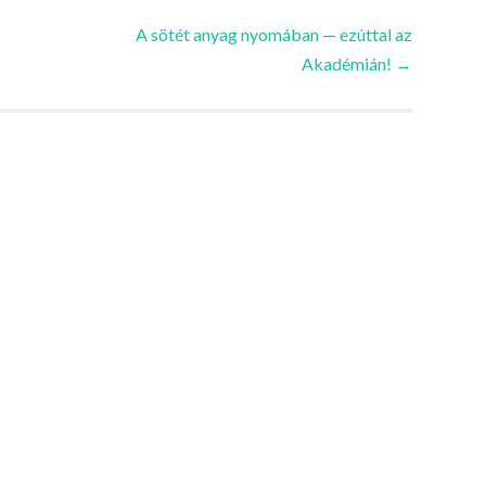
A sötét anyag nyomában — ezúttal az
Akadémián!
→