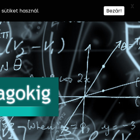
X
sütiket használ.
Bezár!