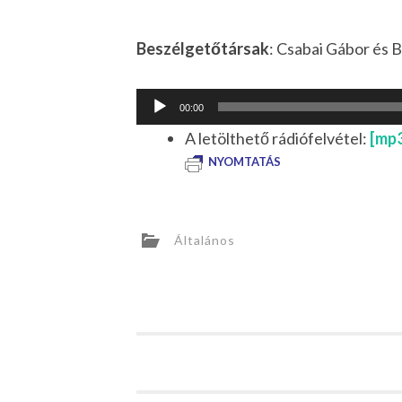
Beszélgetőtársak
: Csabai Gábor és 
Audió
00:00
lejátszó
A letölthető rádiófelvétel:
[mp
NYOMTATÁS
Általános