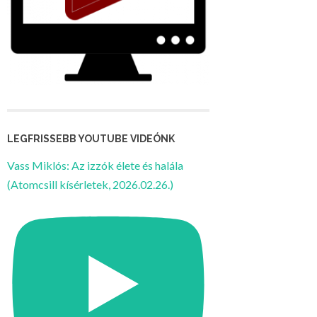
LEGFRISSEBB YOUTUBE VIDEÓNK
Vass Miklós: Az izzók élete és halála
(Atomcsill kísérletek, 2026.02.26.)