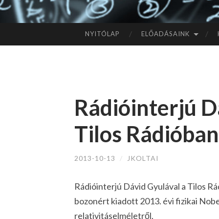
NYITÓLAP
ELŐADÁSAINK
TOVÁBB
A
TARTALOMHOZ
Rádióinterjú D
Tilos Rádióban
2013-10-13
/
JKOLTAI
Rádióinterjú Dávid Gyulával a Tilos Rá
bozonért kiadott 2013. évi fizikai Nob
relativitáselméletről.