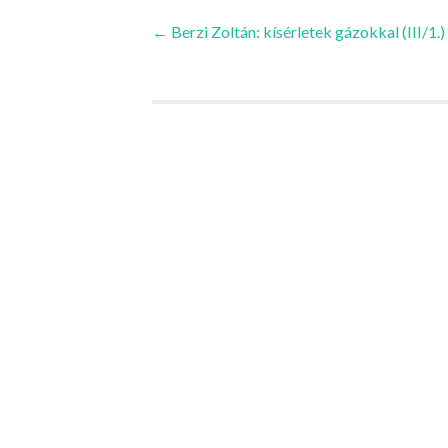
Bejegyzések
←
Berzi Zoltán: kísérletek gázokkal (III/1.)
navigációja