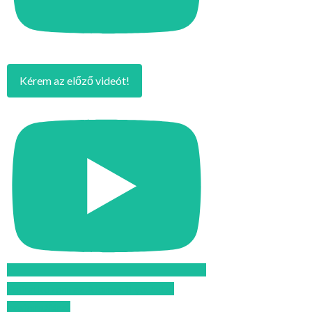
Kérem az előző videót!
Feliratkozom az Atomcsill youtube
csatornájára!