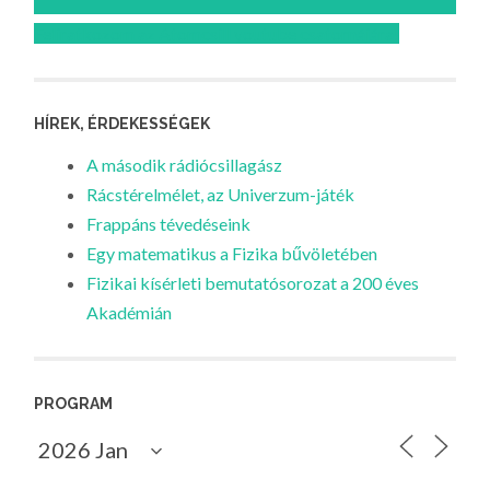
Feliratkozom az Atomcsill youtube csatornájára!
HÍREK, ÉRDEKESSÉGEK
A második rádiócsillagász
Rácstérelmélet, az Univerzum-játék
Frappáns tévedéseink
Egy matematikus a Fizika bűvöletében
Fizikai kísérleti bemutatósorozat a 200 éves
Akadémián
PROGRAM