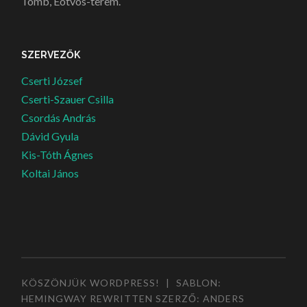
Tömb, Eötvös-terem.
SZERVEZŐK
Cserti József
Cserti-Szauer Csilla
Csordás András
Dávid Gyula
Kis-Tóth Ágnes
Koltai János
KÖSZÖNJÜK WORDPRESS!
|
SABLON:
HEMINGWAY REWRITTEN SZERZŐ:
ANDERS