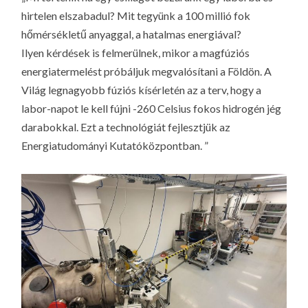
LA
hirtelen elszabadul? Mit tegyünk a 100 millió fok
G
hőmérsékletű anyaggal, a hatalmas energiával?
O
Ilyen kérdések is felmerülnek, mikor a magfúziós
KI
energiatermelést próbáljuk megvalósítani a Földön. A
G
Világ legnagyobb fúziós kísérletén az a terv, hogy a
labor-napot le kell fújni -260 Celsius fokos hidrogén jég
darabokkal. Ezt a technológiát fejlesztjük az
Energiatudományi Kutatóközpontban. ”