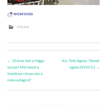
NYOMTATÁS
Előadók
Bejegyzések
←
10 éves lett a Higgs-
Kis-Tóth Ágnes: Fémek
bozon! Mit mesél a
égése (XVIII/5.)
→
navigációja
tinédzser részecske a
mikrovilágról?