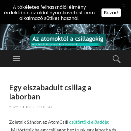
X
A tökéletes felhasználói élmény
érdekében az oldal nyomkövetést nem
Bezár!
alkalmazó sütiket használ.
AZ
AT
Menü
Kere
O
Előadássorozat
M
középiskolásoknak
TOVÁBB
O
A
az ELTE
Egy elszabadult csillag a
KT
TARTALOMHOZ
Természettudományi
Ó
laborban
Kar Fizikai
L
Intézetében
2022-11-09
/
JKOLTAI
A
CS
Zoletnik Sándor, az AtomCsill
csütörtöki előadója
:
IL
„Mi történik ha egy csillagot bezárunk egy laborba és