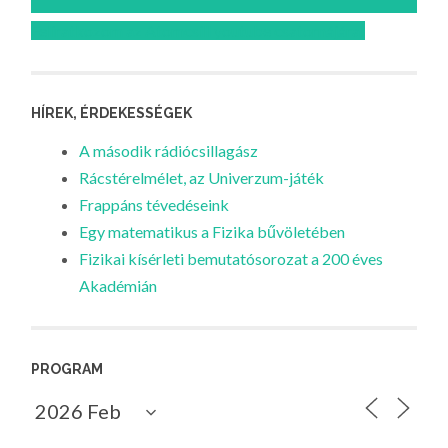
Feliratkozom az Atomcsill youtube csatornájára!
HÍREK, ÉRDEKESSÉGEK
A második rádiócsillagász
Rácstérelmélet, az Univerzum-játék
Frappáns tévedéseink
Egy matematikus a Fizika bűvöletében
Fizikai kísérleti bemutatósorozat a 200 éves
Akadémián
PROGRAM