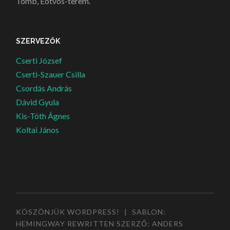
Tömb, Eötvös-terem.
SZERVEZŐK
Cserti József
Cserti-Szauer Csilla
Csordás András
Dávid Gyula
Kis-Tóth Ágnes
Koltai János
KÖSZÖNJÜK WORDPRESS!
|
SABLON:
HEMINGWAY REWRITTEN SZERZŐ:
ANDERS