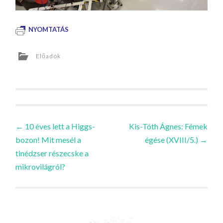
NYOMTATÁS
Előadók
Bejegyzések
←
10 éves lett a Higgs-
Kis-Tóth Ágnes: Fémek
bozon! Mit mesél a
égése (XVIII/5.)
→
navigációja
tinédzser részecske a
mikrovilágról?