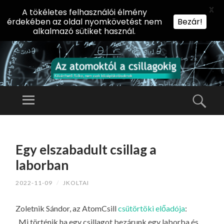
X
A tökéletes felhasználói élmény
érdekében az oldal nyomkövetést nem
Bezár!
alkalmazó sütiket használ.
AZ
AT
Menü
Kere
O
Előadássorozat
M
középiskolásoknak
TOVÁBB
O
A
az ELTE
Egy elszabadult csillag a
KT
TARTALOMHOZ
Természettudományi
Ó
laborban
Kar Fizikai
L
Intézetében
2022-11-09
/
JKOLTAI
A
CS
Zoletnik Sándor, az AtomCsill
csütörtöki előadója
:
IL
„Mi történik ha egy csillagot bezárunk egy laborba és