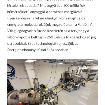
LA
hirtelen elszabadul? Mit tegyünk a 100 millió fok
G
hőmérsékletű anyaggal, a hatalmas energiával?
O
Ilyen kérdések is felmerülnek, mikor a magfúziós
KI
energiatermelést próbáljuk megvalósítani a Földön. A
G
Világ legnagyobb fúziós kísérletén az a terv, hogy a
labor-napot le kell fújni -260 Celsius fokos hidrogén jég
darabokkal. Ezt a technológiát fejlesztjük az
Energiatudományi Kutatóközpontban. ”