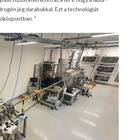
hidrogén jég darabokkal. Ezt a technológiát
tóközpontban. ”