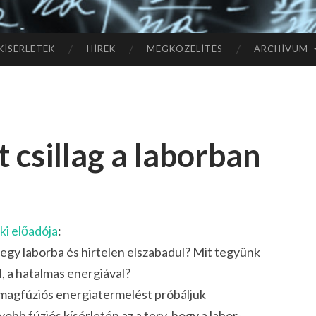
TÓ
L A
KÍSÉRLETEK
HÍREK
MEGKÖZELÍTÉS
ARCHÍVUM
CSI
LL
 csillag a laborban
AG
OK
IG
ki előadója
:
 egy laborba és hirtelen elszabadul? Mit tegyünk
, a hatalmas energiával?
a magfúziós energiatermelést próbáljuk
obb fúziós kísérletén az a terv, hogy a labor-