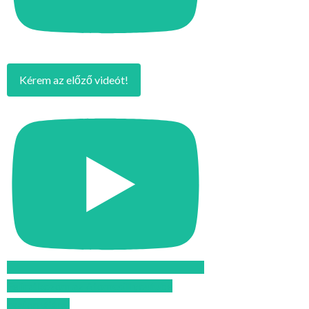
Kérem az előző videót!
Feliratkozom az Atomcsill youtube
csatornájára!