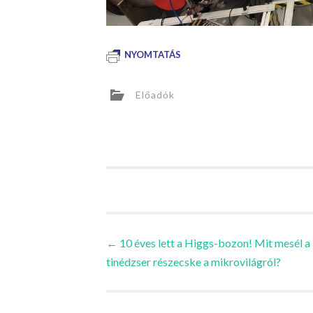
NYOMTATÁS
Előadók
Bejegyzések
←
10 éves lett a Higgs-bozon! Mit mesél a
tinédzser részecske a mikrovilágról?
navigációja