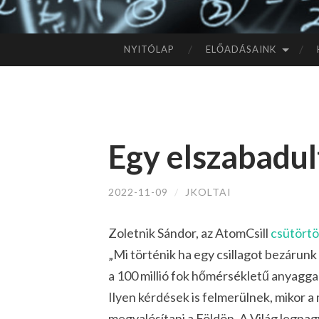
NYITÓLAP
ELŐADÁSAINK
TOVÁBB
A
TARTALOMHOZ
Egy elszabadult
2022-11-09
/
JKOLTAI
Zoletnik Sándor, az AtomCsill
csütörtö
„Mi történik ha egy csillagot bezárunk
a 100 millió fok hőmérsékletű anyaggal
Ilyen kérdések is felmerülnek, mikor 
megvalósítani a Földön. A Világ legnagy