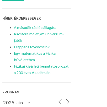
HÍREK, ÉRDEKESSÉGEK
A második rádiócsillagász
Rácstérelmélet, az Univerzum-
játék
Frappáns tévedéseink
Egy matematikus a Fizika
bűvöletében
Fizikai kísérleti bemutatósorozat
a 200 éves Akadémián
PROGRAM