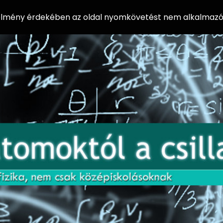
 élmény érdekében az oldal nyomkövetést nem alkalmazó 
AZ
Előadássorozat
AT
középiskolásoknak
OM
az ELTE
Természettudományi
OK
Kar Fizikai
Intézetében