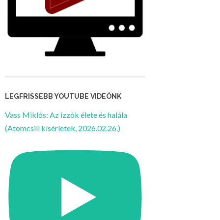
LEGFRISSEBB YOUTUBE VIDEÓNK
Vass Miklós: Az izzók élete és halála
(Atomcsill kísérletek, 2026.02.26.)