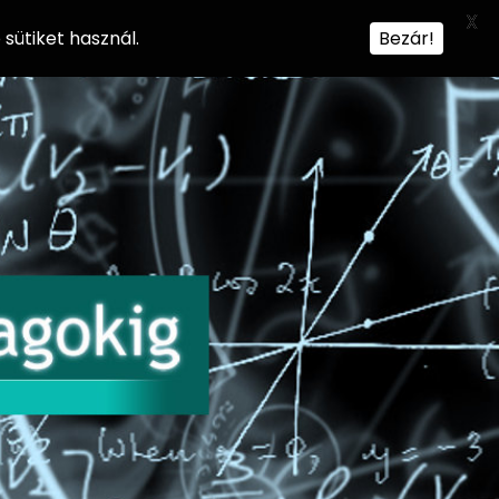
X
sütiket használ.
Bezár!