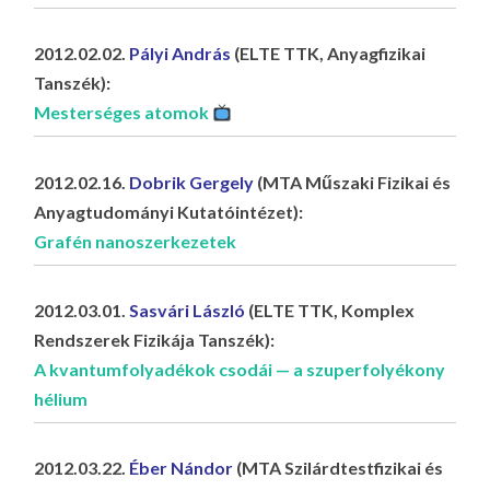
2012.02.02.
Pályi András
(ELTE TTK, Anyagfizikai
Tanszék):
Mesterséges atomok
2012.02.16.
Dobrik Gergely
(MTA Műszaki Fizikai és
Anyagtudományi Kutatóintézet):
Grafén nanoszerkezetek
2012.03.01.
Sasvári László
(ELTE TTK, Komplex
Rendszerek Fizikája Tanszék):
A kvantumfolyadékok csodái — a szuperfolyékony
hélium
2012.03.22.
Éber Nándor
(MTA Szilárdtestfizikai és