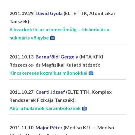
LA
G
2011.09.29.
Dávid Gyula
(ELTE TTK, Atomfizikai
Tanszék):
O
A kvarkoktól az atomerőműig — kirándulás a
KI
nukleáris völgybe
G
2011.10.13.
Barnaföldi Gergely
(MTA KFKI
Részecske- és Magfizikai Kutatóintézet):
Kincskeresés kozmikus müonokkal
2011.10.27.
Cserti József
(ELTE TTK, Komplex
Rendszerek Fizikája Tanszék):
Ahol a hullámok karamboloznak
2011.11.10.
Major Péter
(Mediso Kft. — Mediso