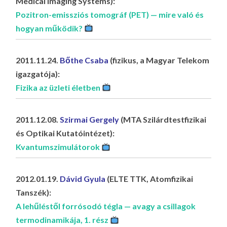
Medical Imaging Systems):
Pozitron-emissziós tomográf (PET) — mire való és
hogyan működik?
2011.11.24.
Bőthe Csaba
(fizikus, a Magyar Telekom
igazgatója):
Fizika az üzleti életben
2011.12.08.
Szirmai Gergely
(MTA Szilárdtestfizikai
és Optikai Kutatóintézet):
Kvantumszimulátorok
2012.01.19.
Dávid Gyula
(ELTE TTK, Atomfizikai
Tanszék):
A lehűléstől forrósodó tégla — avagy a csillagok
termodinamikája, 1. rész