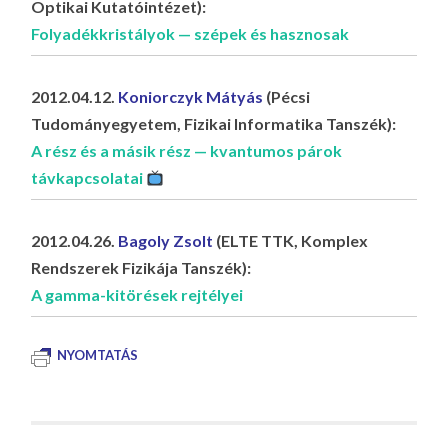
Optikai Kutatóintézet):
Folyadékkristályok — szépek és hasznosak
2012.04.12.
Koniorczyk Mátyás
(Pécsi
Tudományegyetem, Fizikai Informatika Tanszék):
A rész és a másik rész — kvantumos párok
távkapcsolatai
2012.04.26.
Bagoly Zsolt
(ELTE TTK, Komplex
Rendszerek Fizikája Tanszék):
A gamma-kitörések rejtélyei
NYOMTATÁS