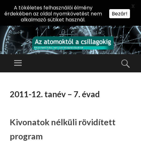
X
A tökéletes felhasználói élmény
érdekében az oldal nyomkövetést nem
Bezár!
alkalmazó sütiket használ.
AZ
AT
Menü
Kere
O
Előadássorozat
M
középiskolásoknak
TOVÁBB
O
A
az ELTE
2011-12. tanév – 7. évad
KT
TARTALOMHOZ
Természettudományi
Ó
Kar Fizikai
L
Intézetében
A
Kivonatok nélküli rövidített
CS
program
IL