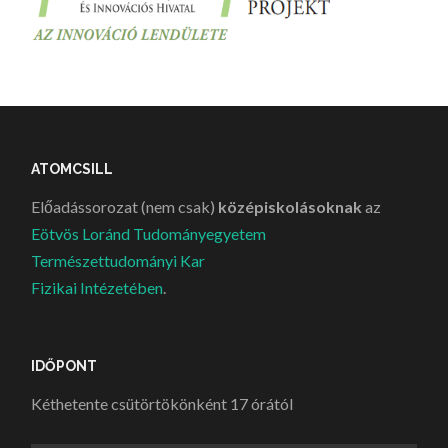
ATOMCSILL
Előadássorozat (nem csak)
középiskolásoknak
az
Eötvös Loránd Tudományegyetem
Természettudományi Kar
Fizikai Intézetében
.
IDŐPONT
Kéthetente csütörtökönként 17 órától