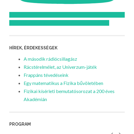
Feliratkozom az Atomcsill youtube csatornájára!
HÍREK, ÉRDEKESSÉGEK
A második rádiócsillagász
Rácstérelmélet, az Univerzum-játék
Frappáns tévedéseink
Egy matematikus a Fizika bűvöletében
Fizikai kísérleti bemutatósorozat a 200 éves
Akadémián
PROGRAM