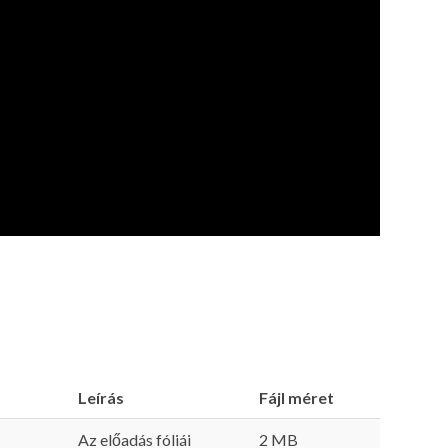
Leírás
Fájl méret
Az előadás fóliái
2 MB