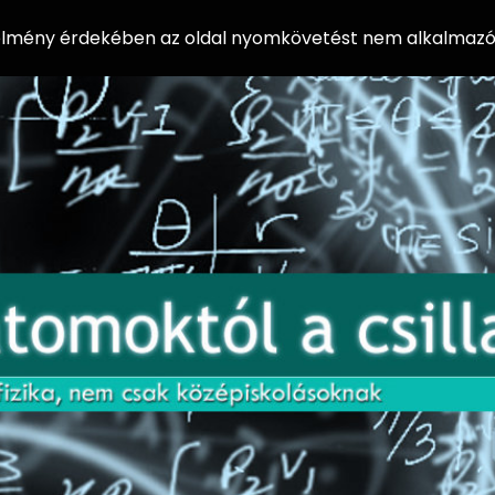
 élmény érdekében az oldal nyomkövetést nem alkalmazó 
AZ
Előadássorozat
AT
középiskolásoknak
OM
az ELTE
Természettudományi
OK
Kar Fizikai
Intézetében