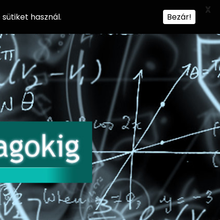
X
sütiket használ.
Bezár!