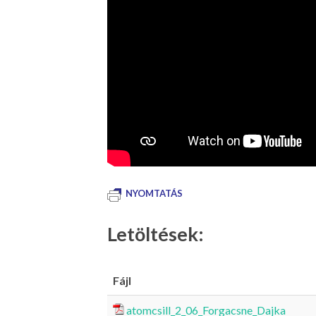
NYOMTATÁS
Letöltések:
Fájl
atomcsill_2_06_Forgacsne_Dajka