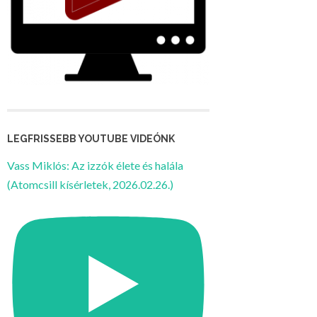
LEGFRISSEBB YOUTUBE VIDEÓNK
Vass Miklós: Az izzók élete és halála
(Atomcsill kísérletek, 2026.02.26.)