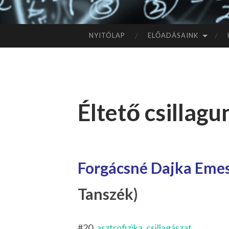
NYITÓLAP
ELŐADÁSAINK
TOVÁBB
A
TARTALOMHOZ
Éltető csillag
Forgácsné Dajka Eme
Tanszék)
#20,
asztrofizika
,
csillagászat