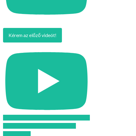
Kérem az előző videót!
Feliratkozom az Atomcsill youtube
csatornájára!