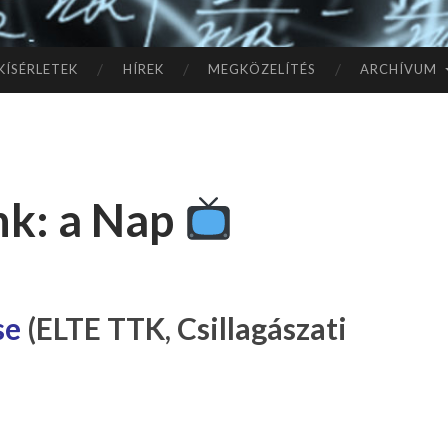
TÓ
L A
KÍSÉRLETEK
HÍREK
MEGKÖZELÍTÉS
ARCHÍVUM
CSI
LL
unk: a Nap
AG
OK
IG
se
(ELTE TTK, Csillagászati