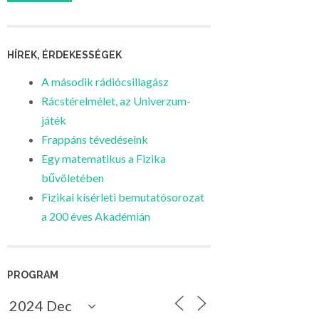
HÍREK, ÉRDEKESSÉGEK
A második rádiócsillagász
Rácstérelmélet, az Univerzum-
játék
Frappáns tévedéseink
Egy matematikus a Fizika
bűvöletében
Fizikai kísérleti bemutatósorozat
a 200 éves Akadémián
PROGRAM