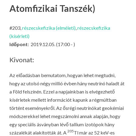
LA
Atomfizikai Tanszék)
G
O
#203,
részecskefizika (elméleti)
,
részecskefizika
KI
(kísérleti)
G
Időpont:
2019.12.05. (17:00 - )
Kivonat:
Az előadásban bemutatom, hogyan lehet megtudni,
hogy az utolsó négy millió évben hány neutrínó haladt át
a Föld felszínén. Ezzel a napjainkban is elvégezhető
kísérletek mellett információt kapunk a régmúltban
történt eseményekről. Az ősrégi neutrínókat geokémiai
módszerekkel lehet megszámolni annak alapján, hogy
egy speciális ásványban lévő tallium izotópok hány
205
százalékát alakították át. A
Tl már az 52 keV-es