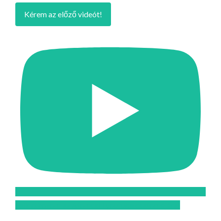
Kérem az előző videót!
Feliratkozom az Atomcsill youtube csatornájára!