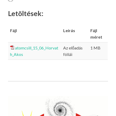
Letöltések:
Fájl
Leírás
Fájl
méret
atomcsill_15_06_Horvat
Az előadás
1 MB
h_Akos
fóliái