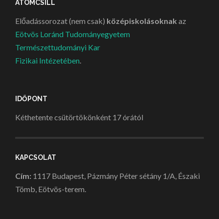
ATOMCSILL
Előadássorozat (nem csak)
középiskolásoknak
az
Eötvös Loránd Tudományegyetem
Természettudományi Kar
Fizikai Intézetében
.
IDŐPONT
Kéthetente csütörtökönként 17 órától
KAPCSOLAT
Cím:
1117 Budapest, Pázmány Péter sétány 1/A, Északi
Tömb, Eötvös-terem.