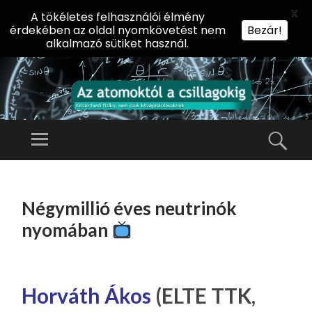
X
A tökéletes felhasználói élmény
érdekében az oldal nyomkövetést nem
Bezár!
alkalmazó sütiket használ.
AZ
AT
Menü
Kere
O
Előadássorozat
M
középiskolásoknak
TOVÁBB
O
A
az ELTE
Négymillió éves neutrinók
KT
TARTALOMHOZ
Természettudományi
Ó
nyomában
Kar Fizikai
L
Intézetében
A
CS
Horváth Ákos
(ELTE TTK,
IL