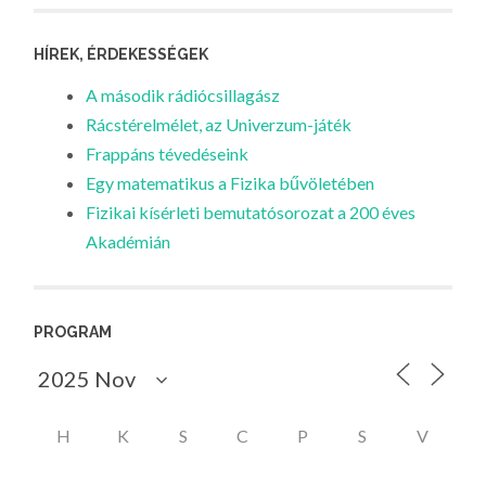
HÍREK, ÉRDEKESSÉGEK
A második rádiócsillagász
Rácstérelmélet, az Univerzum-játék
Frappáns tévedéseink
Egy matematikus a Fizika bűvöletében
Fizikai kísérleti bemutatósorozat a 200 éves
Akadémián
PROGRAM
H
K
S
C
P
S
V