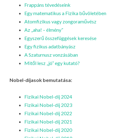
LA
Frappáns tévedéseink
Egy matematikus a Fizika bűvöletében
G
Atomfizikus vagy zongoraművész
O
Az „aha! – élmény”
KI
Egyszerű összefüggések keresése
G
Egy fizikus adatbányász
A Szaturnusz vonzásában
Mitől lesz „jó” egy kutató?
Nobel-díjasok bemutatása:
Fizikai Nobel-díj 2024
Fizikai Nobel-díj 2023
Fizikai Nobel-díj 2022
Fizikai Nobel-díj 2021
Fizikai Nobel-díj 2020