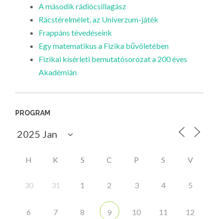
A második rádiócsillagász
Rácstérelmélet, az Univerzum-játék
Frappáns tévedéseink
Egy matematikus a Fizika bűvöletében
Fizikai kísérleti bemutatósorozat a 200 éves
Akadémián
PROGRAM
H
K
S
C
P
S
V
30
31
1
2
3
4
5
6
7
8
10
11
12
9