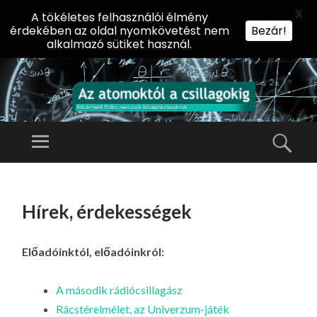
X
A tökéletes felhasználói élmény
érdekében az oldal nyomkövetést nem
Bezár!
alkalmazó sütiket használ.
AZ
AT
Menü
Kere
O
Előadássorozat
M
középiskolásoknak
TOVÁBB
O
A
az ELTE
Hírek, érdekességek
KT
TARTALOMHOZ
Természettudományi
Ó
Kar Fizikai
L
Előadóinktól, előadóinkról:
Intézetében
A
CS
A második rádiócsillagász
IL
Rácstérelmélet, az Univerzum-játék