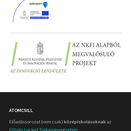
ATOMCSILL
Előadássorozat (nem csak)
középiskolásoknak
az
Eötvös Loránd Tudományegyetem