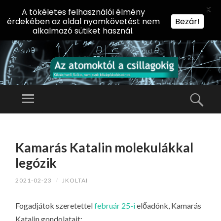
X
A tökéletes felhasználói élmény
érdekében az oldal nyomkövetést nem
Bezár!
alkalmazó sütiket használ.
AZ
AT
Menü
Kere
O
Előadássorozat
M
középiskolásoknak
TOVÁBB
O
A
az ELTE
Kamarás Katalin molekulákkal
KT
TARTALOMHOZ
Természettudományi
Ó
legózik
Kar Fizikai
L
Intézetében
2021-02-23
/
JKOLTAI
A
CS
Fogadjátok szeretettel
február 25-i
előadónk, Kamarás
IL
Katalin gondolatait: