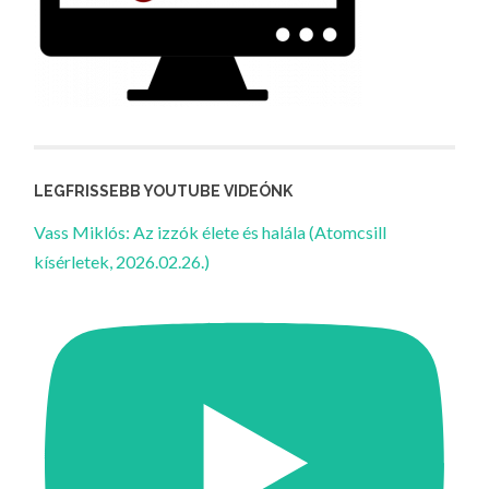
LEGFRISSEBB YOUTUBE VIDEÓNK
Vass Miklós: Az izzók élete és halála (Atomcsill
kísérletek, 2026.02.26.)