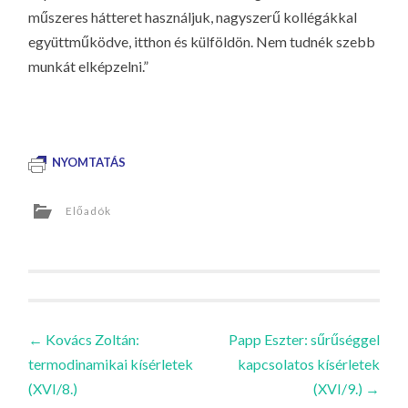
műszeres hátteret használjuk, nagyszerű kollégákkal
együttműködve, itthon és külföldön. Nem tudnék szebb
munkát elképzelni.”
NYOMTATÁS
Előadók
Bejegyzések
←
Kovács Zoltán:
Papp Eszter: sűrűséggel
termodinamikai kísérletek
kapcsolatos kísérletek
navigációja
(XVI/8.)
(XVI/9.)
→