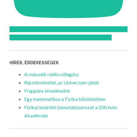
Feliratkozom az Atomcsill youtube csatornájára!
HÍREK, ÉRDEKESSÉGEK
A második rádiócsillagász
Rácstérelmélet, az Univerzum-játék
Frappáns tévedéseink
Egy matematikus a Fizika bűvöletében
Fizikai kísérleti bemutatósorozat a 200 éves
Akadémián