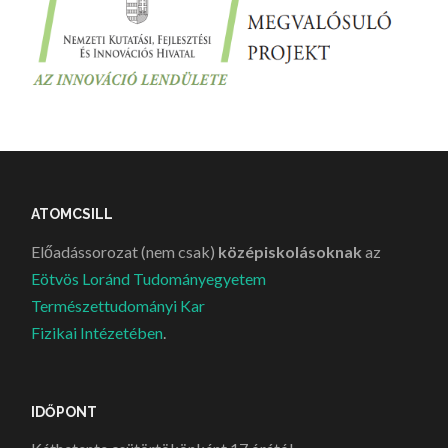
ATOMCSILL
Előadássorozat (nem csak)
középiskolásoknak
az
Eötvös Loránd Tudományegyetem
Természettudományi Kar
Fizikai Intézetében
.
IDŐPONT