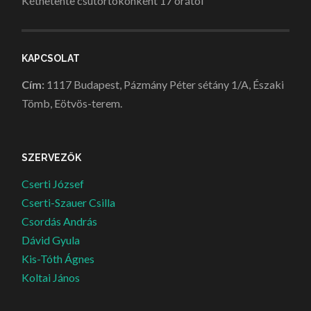
Kéthetente csütörtökönként 17 órától
KAPCSOLAT
Cím:
1117 Budapest, Pázmány Péter sétány 1/A, Északi
Tömb, Eötvös-terem.
SZERVEZŐK
Cserti József
Cserti-Szauer Csilla
Csordás András
Dávid Gyula
Kis-Tóth Ágnes
Koltai János