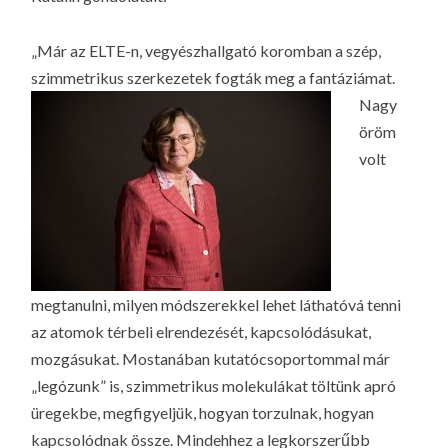
LA
G
„Már az ELTE-n, vegyészhallgató koromban a szép,
O
szimmetrikus szerkezetek
fogták meg a fantáziámat.
KI
Nagy
G
öröm
volt
megtanulni, milyen módszerekkel lehet láthatóvá tenni
az atomok térbeli elrendezését, kapcsolódásukat,
mozgásukat. Mostanában kutatócsoportommal már
„legózunk” is, szimmetrikus molekulákat töltünk apró
üregekbe, megfigyeljük, hogyan torzulnak, hogyan
kapcsolódnak össze. Mindehhez a legkorszerűbb