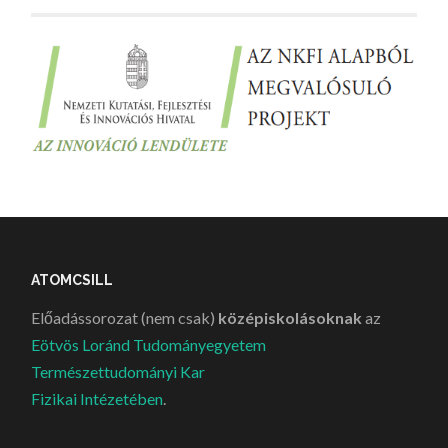
ATOMCSILL
Előadássorozat (nem csak)
középiskolásoknak
az
Eötvös Loránd Tudományegyetem
Természettudományi Kar
Fizikai Intézetében
.