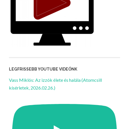
LEGFRISSEBB YOUTUBE VIDEÓNK
Vass Miklós: Az izzók élete és halála (Atomcsill
kísérletek, 2026.02.26.)