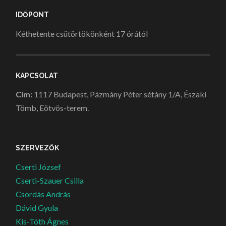
IDŐPONT
Kéthetente csütörtökönként 17 órától
KAPCSOLAT
Cím:
1117 Budapest, Pázmány Péter sétány 1/A, Északi
Tömb, Eötvös-terem.
SZERVEZŐK
Cserti József
Cserti-Szauer Csilla
Csordás András
Dávid Gyula
Kis-Tóth Ágnes