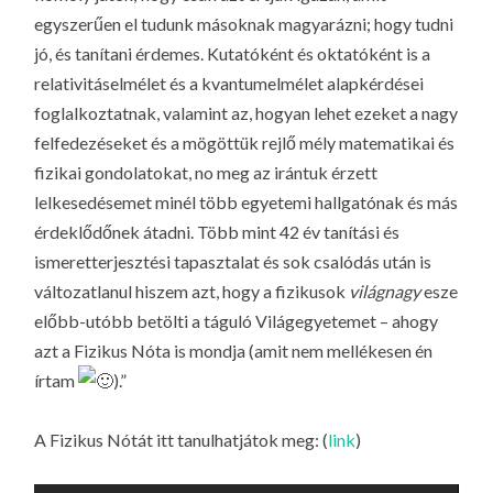
egyszerűen el tudunk másoknak magyarázni; hogy tudni
jó, és tanítani érdemes. Kutatóként és oktatóként is a
relativitáselmélet és a kvantumelmélet alapkérdései
foglalkoztatnak, valamint az, hogyan lehet ezeket a nagy
felfedezéseket és a mögöttük rejlő mély matematikai és
fizikai gondolatokat, no meg az irántuk érzett
lelkesedésemet minél több egyetemi hallgatónak és más
érdeklődőnek átadni. Több mint 42 év tanítási és
ismeretterjesztési tapasztalat és sok csalódás után is
változatlanul hiszem azt, hogy a fizikusok
világnagy
esze
előbb-utóbb betölti a táguló Világegyetemet – ahogy
azt a Fizikus Nóta is mondja (amit nem mellékesen én
írtam
).”
A Fizikus Nótát itt tanulhatjátok meg: (
link
)