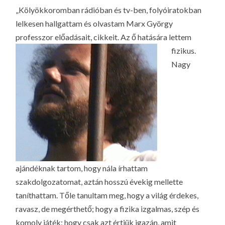
LA
„Kölyökkoromban rádióban és tv-ben, folyóiratokban
G
lelkesen hallgattam és olvastam Marx György
O
professzor előadásait, cikkeit. Az ő hatására lettem
KI
fizikus.
Nagy
G
ajándéknak tartom, hogy nála írhattam
szakdolgozatomat, aztán hosszú évekig mellette
taníthattam. Tőle tanultam meg, hogy a világ érdekes,
ravasz, de megérthető; hogy a fizika izgalmas, szép és
komoly játék; hogy csak azt értjük igazán, amit