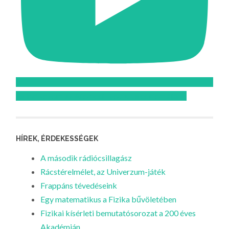
Feliratkozom az Atomcsill youtube csatornájára!
HÍREK, ÉRDEKESSÉGEK
A második rádiócsillagász
Rácstérelmélet, az Univerzum-játék
Frappáns tévedéseink
Egy matematikus a Fizika bűvöletében
Fizikai kísérleti bemutatósorozat a 200 éves
Akadémián