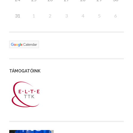
31
1
2
3
4
5
6
TÁMOGATÓINK