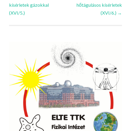
kísérletek gázokkal
hőtágulásos kísérletek
navigációja
(XVI/5.)
(XVI/6.)
→