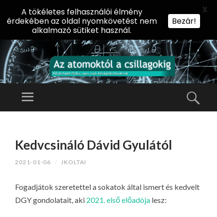
X
A tökéletes felhasználói élmény
érdekében az oldal nyomkövetést nem
Bezár!
alkalmazó sütiket használ.
AZ
AT
Menü
Kere
O
Előadássorozat
M
középiskolásoknak
TOVÁBB
O
A
az ELTE
Kedvcsináló Dávid Gyulától
KT
TARTALOMHOZ
Természettudományi
Ó
2021-01-06
/
JKOLTAI
Kar Fizikai
L
Intézetében
A
Fogadjátok szeretettel a sokatok által ismert és kedvelt
CS
DGY gondolatait, aki
2021. első előadója
lesz:
IL