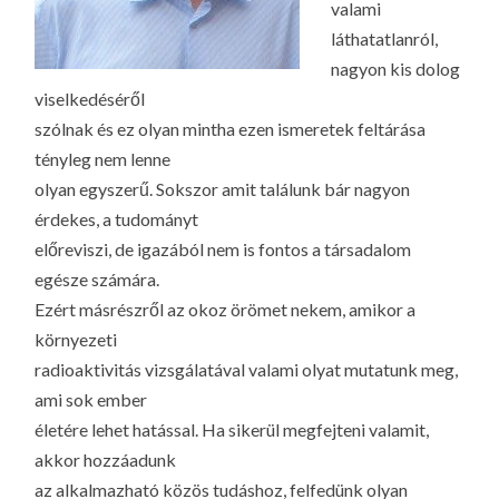
valami
láthatatlanról,
nagyon kis dolog
viselkedéséről
szólnak és ez olyan mintha ezen ismeretek feltárása
tényleg nem lenne
olyan egyszerű. Sokszor amit találunk bár nagyon
érdekes, a tudományt
előreviszi, de igazából nem is fontos a társadalom
egésze számára.
Ezért másrészről az okoz örömet nekem, amikor a
környezeti
radioaktivitás vizsgálatával valami olyat mutatunk meg,
ami sok ember
életére lehet hatással. Ha sikerül megfejteni valamit,
akkor hozzáadunk
az alkalmazható közös tudáshoz, felfedünk olyan