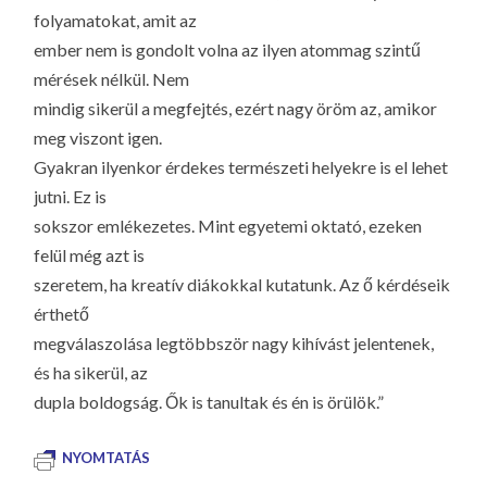
folyamatokat, amit az
ember nem is gondolt volna az ilyen atommag szintű
mérések nélkül. Nem
mindig sikerül a megfejtés, ezért nagy öröm az, amikor
meg viszont igen.
Gyakran ilyenkor érdekes természeti helyekre is el lehet
jutni. Ez is
sokszor emlékezetes. Mint egyetemi oktató, ezeken
felül még azt is
szeretem, ha kreatív diákokkal kutatunk. Az ő kérdéseik
érthető
megválaszolása legtöbbször nagy kihívást jelentenek,
és ha sikerül, az
dupla boldogság. Ők is tanultak és én is örülök.”
NYOMTATÁS