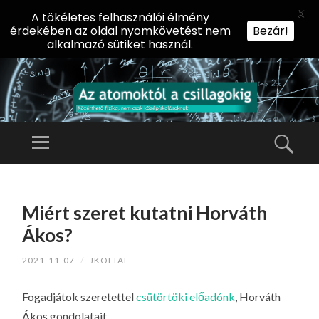
X
A tökéletes felhasználói élmény
érdekében az oldal nyomkövetést nem
Bezár!
alkalmazó sütiket használ.
AZ
AT
Menü
Kere
O
Előadássorozat
M
középiskolásoknak
TOVÁBB
O
A
az ELTE
Miért szeret kutatni Horváth
KT
TARTALOMHOZ
Természettudományi
Ó
Ákos?
Kar Fizikai
L
Intézetében
2021-11-07
/
JKOLTAI
A
CS
Fogadjátok szeretettel
csütörtöki előadónk
, Horváth
IL
Ákos gondolatait.