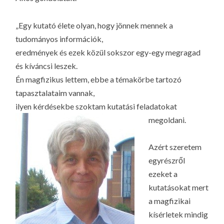
LA
G
„Egy kutató élete olyan, hogy jönnek mennek a
O
tudományos információk,
KI
eredmények és ezek közül sokszor egy-egy megragad
G
és kíváncsi leszek.
Én magfizikus lettem, ebbe a témakörbe tartozó
tapasztalataim vannak,
ilyen kérdésekbe szoktam kutatási feladatokat
megoldani.
Azért szeretem
egyrészről
ezeket a
kutatásokat mert
a magfizikai
kísérletek mindig