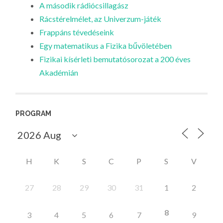
A második rádiócsillagász
Rácstérelmélet, az Univerzum-játék
Frappáns tévedéseink
Egy matematikus a Fizika bűvöletében
Fizikai kísérleti bemutatósorozat a 200 éves
Akadémián
PROGRAM
H
K
S
C
P
S
V
27
28
29
30
31
1
2
8
3
4
5
6
7
9