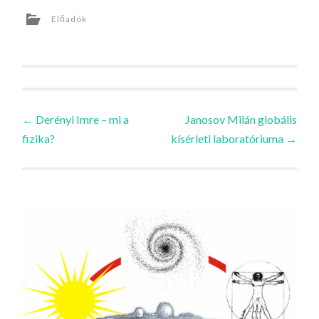
Előadók
Bejegyzések
←
Derényi Imre – mi a
Janosov Milán globális
fizika?
kísérleti laboratóriuma
→
navigációja