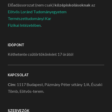
Előadássorozat (nem csak)
középiskolásoknak
az
Eötvös Loránd Tudományegyetem
Természettudományi Kar
Fizikai Intézetében
.
IDŐPONT
Kéthetente csütörtökönként 17 órától
KAPCSOLAT
Cím:
1117 Budapest, Pázmány Péter sétány 1/A, Északi
Tömb, Eötvös-terem.
SZERVEZŐK