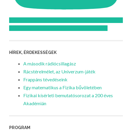
Feliratkozom az Atomcsill youtube csatornájára!
HÍREK, ÉRDEKESSÉGEK
A második rádiócsillagász
Rácstérelmélet, az Univerzum-játék
Frappáns tévedéseink
Egy matematikus a Fizika bűvöletében
Fizikai kísérleti bemutatósorozat a 200 éves
Akadémián
PROGRAM