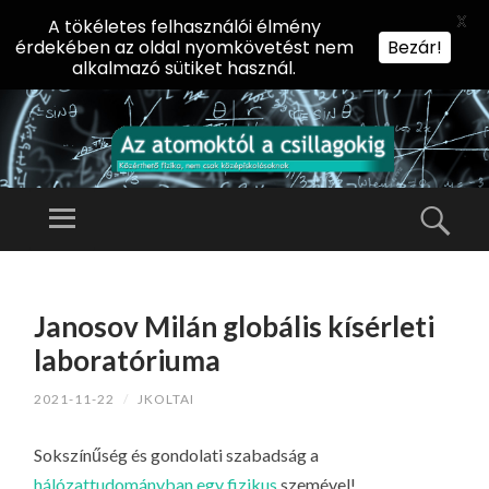
X
A tökéletes felhasználói élmény
érdekében az oldal nyomkövetést nem
Bezár!
alkalmazó sütiket használ.
AZ
AT
Menü
Kere
O
Előadássorozat
M
középiskolásoknak
TOVÁBB
O
A
az ELTE
Janosov Milán globális kísérleti
KT
TARTALOMHOZ
Természettudományi
Ó
laboratóriuma
Kar Fizikai
L
Intézetében
2021-11-22
/
JKOLTAI
A
CS
Sokszínűség és gondolati szabadság a
IL
hálózattudományban egy fizikus
szemével!