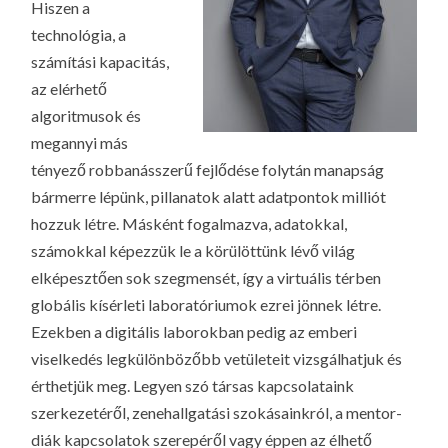
Hiszen a
technológia, a
számítási kapacitás,
az elérhető
algoritmusok és
megannyi más
tényező robbanásszerű fejlődése folytán manapság
bármerre lépünk, pillanatok alatt adatpontok milliót
hozzuk létre. Másként fogalmazva, adatokkal,
számokkal képezzük le a körülöttünk lévő világ
elképesztően sok szegmensét, így a virtuális térben
globális kísérleti laboratóriumok ezrei jönnek létre.
Ezekben a digitális laborokban pedig az emberi
viselkedés legkülönbözőbb vetületeit vizsgálhatjuk és
érthetjük meg. Legyen szó társas kapcsolataink
szerkezetéről, zenehallgatási szokásainkról, a mentor-
diák kapcsolatok szerepéről vagy éppen az élhető