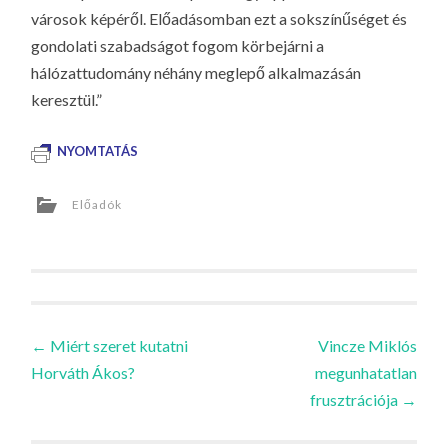
városok képéről. Előadásomban ezt a sokszínűséget és
gondolati szabadságot fogom körbejárni a
hálózattudomány néhány meglepő alkalmazásán
keresztül.”
NYOMTATÁS
Előadók
Bejegyzések
←
Miért szeret kutatni
Vincze Miklós
Horváth Ákos?
megunhatatlan
navigációja
frusztrációja
→