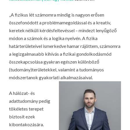
LA
G
„A fizikus lét számomra mindig is nagyon erősen
O
összefonódott a problémamegoldással és a kreatív,
KI
keretek nélküli kérdésfeltevéssel – mindezt lenyűgöző
G
módon a számok és a logika nyelvén. A fizika
határterületeivel ismerkedve hamar rájöttem, számomra
a legizgalmasabb kihívás a fizikai gondolkodásmód
összekapcsolása gyakran egészen különböző
(tudomány)területekkel, valamint a tudományos
módszertanok gyakorlati alkalmazásaival.
A hálózat- és
adattudomány pedig
tökéletes terepet
biztosít ezek
kibontakozására.