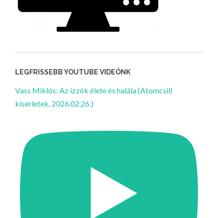
LEGFRISSEBB YOUTUBE VIDEÓNK
Vass Miklós: Az izzók élete és halála (Atomcsill
kísérletek, 2026.02.26.)