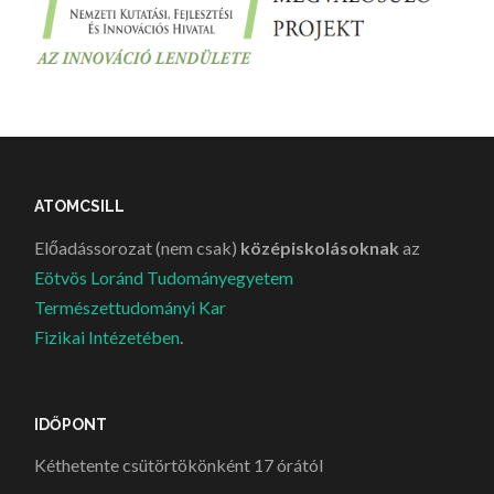
ATOMCSILL
Előadássorozat (nem csak)
középiskolásoknak
az
Eötvös Loránd Tudományegyetem
Természettudományi Kar
Fizikai Intézetében
.
IDŐPONT
Kéthetente csütörtökönként 17 órától