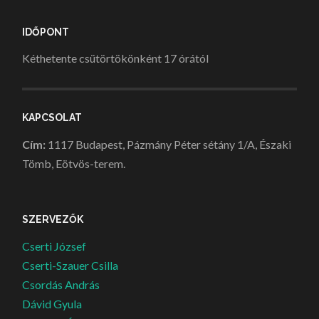
IDŐPONT
Kéthetente csütörtökönként 17 órától
KAPCSOLAT
Cím:
1117 Budapest, Pázmány Péter sétány 1/A, Északi
Tömb, Eötvös-terem.
SZERVEZŐK
Cserti József
Cserti-Szauer Csilla
Csordás András
Dávid Gyula