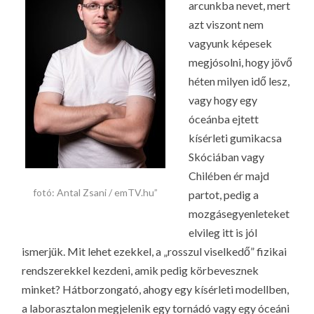
arcunkba nevet, mert
azt viszont nem
vagyunk képesek
megjósolni, hogy jövő
héten milyen idő lesz,
vagy hogy egy
óceánba ejtett
kísérleti gumikacsa
Skóciában vagy
Chilében ér majd
fotó: Antal Zsani / emTV.hu”
partot, pedig a
mozgásegyenleteket
elvileg itt is jól
ismerjük. Mit lehet ezekkel, a „rosszul viselkedő” fizikai
rendszerekkel kezdeni, amik pedig körbevesznek
minket? Hátborzongató, ahogy egy kísérleti modellben,
a laborasztalon megjelenik egy tornádó vagy egy óceáni