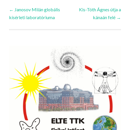
Bejegyzések
←
Janosov Milán globális
Kis-Tóth Ágnes útja a
kísérleti laboratóriuma
kánaán felé
→
navigációja