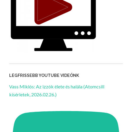
LEGFRISSEBB YOUTUBE VIDEÓNK
Vass Miklós: Az izzók élete és halála (Atomcsill
kísérletek, 2026.02.26.)