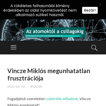
X
A tökéletes felhasználói élmény
érdekében az oldal nyomkövetést nem
Bezár!
alkalmazó sütiket használ.
AZ
AT
Menü
Kere
O
Előadássorozat
M
középiskolásoknak
TOVÁBB
O
A
az ELTE
Vincze Miklós megunhatatlan
KT
TARTALOMHOZ
Természettudományi
Ó
frusztrációja
Kar Fizikai
L
Intézetében
2022-01-10
/
JKOLTAI
A
CS
Fogadjátok szeretettel
csütörtöki előadónk
, Vincze
IL
Miklós gondolatait!