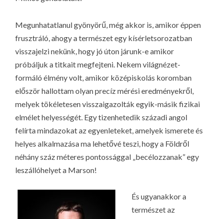
LA
G
Megunhatatlanul gyönyörű, még akkor is, amikor éppen
O
frusztráló, ahogy a természet egy kísérletsorozatban
KI
visszajelzi nekünk, hogy jó úton járunk-e amikor
G
próbáljuk a titkait megfejteni. Nekem világnézet-
formáló élmény volt, amikor középiskolás koromban
először hallottam olyan precíz mérési eredményekről,
melyek tökéletesen visszaigazolták egyik-másik fizikai
elmélet helyességét. Egy tizenhetedik századi angol
felírta mindazokat az egyenleteket, amelyek ismerete és
helyes alkalmazása ma lehetővé teszi, hogy a Földről
néhány száz méteres pontossággal „becélozzanak” egy
leszállóhelyet a Marson!
És ugyanakkor a
természet az