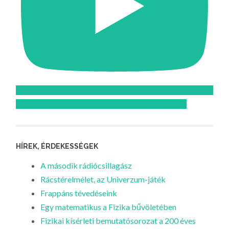
Feliratkozom az Atomcsill youtube csatornájára!
HÍREK, ÉRDEKESSÉGEK
A második rádiócsillagász
Rácstérelmélet, az Univerzum-játék
Frappáns tévedéseink
Egy matematikus a Fizika bűvöletében
Fizikai kísérleti bemutatósorozat a 200 éves