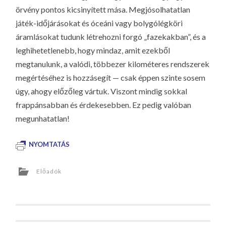
örvény pontos kicsinyített mása. Megjósolhatatlan
játék-időjárásokat és óceáni vagy bolygólégköri
áramlásokat tudunk létrehozni forgó „fazekakban”, és a
leghihetetlenebb, hogy mindaz, amit ezekből
megtanulunk, a valódi, többezer kilométeres rendszerek
megértéséhez is hozzásegít — csak éppen szinte sosem
úgy, ahogy előzőleg vártuk. Viszont mindig sokkal
frappánsabban és érdekesebben. Ez pedig valóban
megunhatatlan!
NYOMTATÁS
Előadók