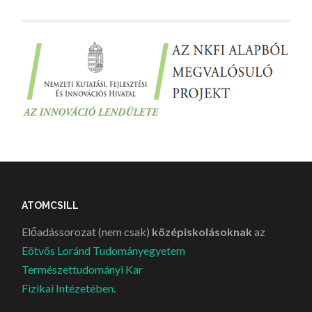
ATOMCSILL
Előadássorozat (nem csak)
középiskolásoknak
az
Eötvös Loránd Tudományegyetem
Természettudományi Kar
Fizikai Intézetében
.