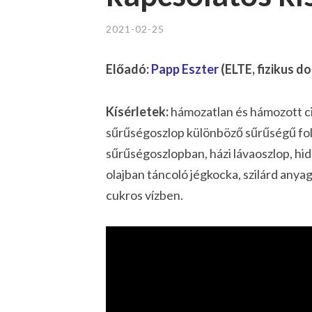
2021-02-25
Előadó:
Papp Eszter
(ELTE, fizikus d
Kísérletek:
hámozatlan és hámozott cit
sűrűségoszlop különböző sűrűségű foly
sűrűségoszlopban, házi lávaoszlop, hi
olajban táncoló jégkocka, szilárd anyag
cukros vízben.