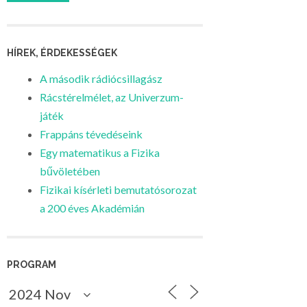
HÍREK, ÉRDEKESSÉGEK
A második rádiócsillagász
Rácstérelmélet, az Univerzum-
játék
Frappáns tévedéseink
Egy matematikus a Fizika
bűvöletében
Fizikai kísérleti bemutatósorozat
a 200 éves Akadémián
PROGRAM