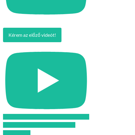
Kérem az előző videót!
Feliratkozom az Atomcsill youtube
csatornájára!