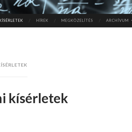
TÓ
L A
KÍSÉRLETEK
HÍREK
MEGKÖZELÍTÉS
ARCHÍVUM
CSI
LL
AG
KÍSÉRLETEK
OK
IG
ni kísérletek