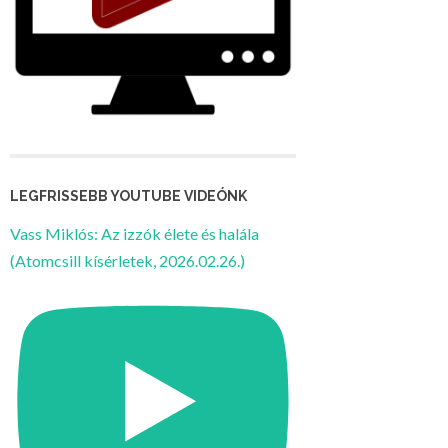
LEGFRISSEBB YOUTUBE VIDEÓNK
Vass Miklós: Az izzók élete és halála
(Atomcsill kísérletek, 2026.02.26.)