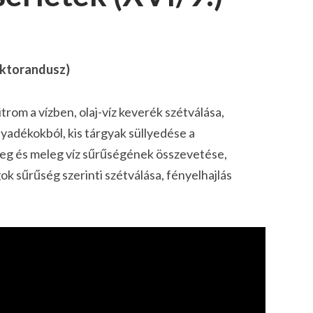
oktorandusz)
rom a vízben, olaj-víz keverék szétválása,
adékokból, kis tárgyak süllyedése a
deg és meleg víz sűrűségének összevetése,
ok sűrűség szerinti szétválása, fényelhajlás