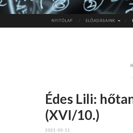
NYITÓLAP
ELŐADÁSAINK
TOVÁBB
A
TARTALOMHOZ
Édes Lili: hőta
(XVI/10.)
2021-03-11