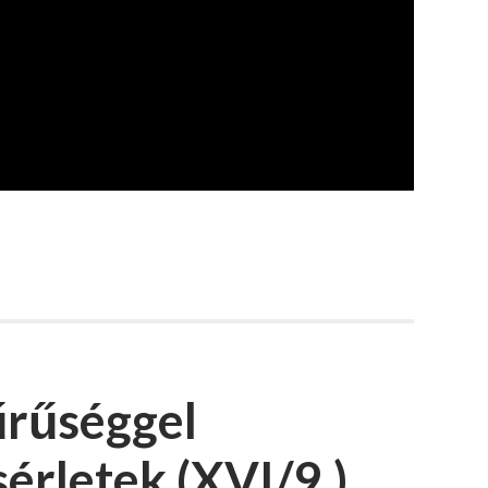
űrűséggel
sérletek (XVI/9.)