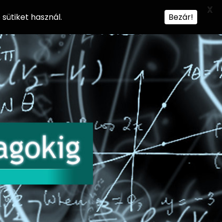
X
sütiket használ.
Bezár!