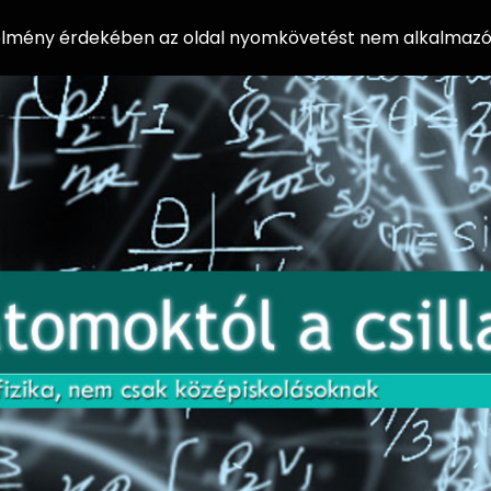
 élmény érdekében az oldal nyomkövetést nem alkalmazó 
AZ
Előadássorozat
AT
középiskolásoknak
OM
az ELTE
Természettudományi
OK
Kar Fizikai
Intézetében