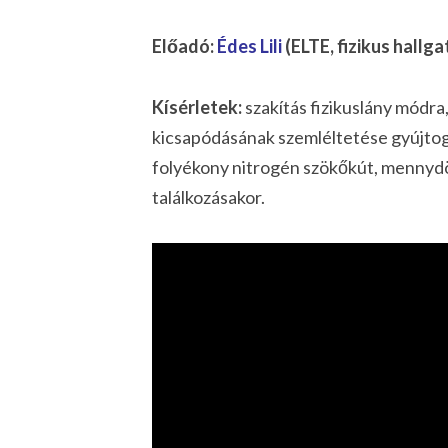
Előadó:
Édes Lili
(ELTE, fizikus hallga
Kísérletek:
szakítás fizikuslány módra
kicsapódásának szemléltetése gyújtoga
folyékony nitrogén szökőkút, mennydör
találkozásakor.