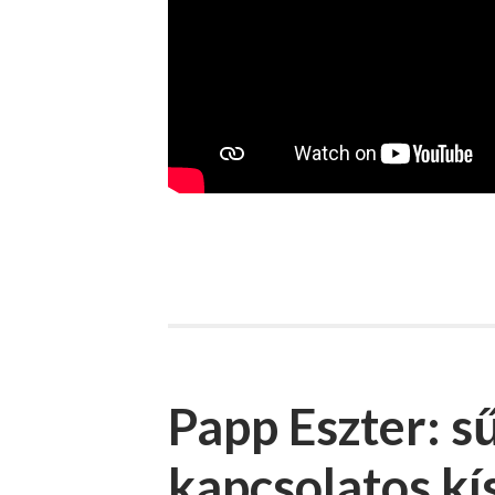
Papp Eszter: s
kapcsolatos kí