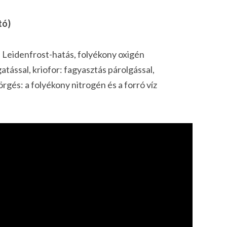
tó)
, Leidenfrost-hatás, folyékony oxigén
tással, kriofor: fagyasztás párolgással,
gés: a folyékony nitrogén és a forró víz