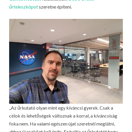
LA
űrteleszkópot
szeretne építeni.
G
O
KI
G
„Az űrkutató olyan mint egy kíváncsi gyerek. Csak a
célok és lehetőségek változnak a korral, a kíváncsiság
foka nem. Ha valami egészen újat szeretnél meglátni,
ahhoz új eszközt kell építs. Ez hajtja az űrkutatót hogy