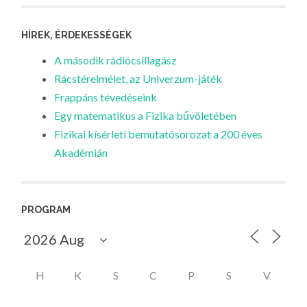
HÍREK, ÉRDEKESSÉGEK
A második rádiócsillagász
Rácstérelmélet, az Univerzum-játék
Frappáns tévedéseink
Egy matematikus a Fizika bűvöletében
Fizikai kísérleti bemutatósorozat a 200 éves
Akadémián
PROGRAM
H
K
S
C
P
S
V