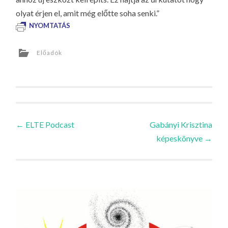
olyat érjen el, amit még előtte soha senki.”
NYOMTATÁS
Előadók
Bejegyzések
←
ELTE Podcast
Gabányi Krisztina
képeskönyve
→
navigációja