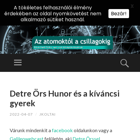
X
A tökéletes felhasználói élmény
érdekében az oldal nyomkövetést nem
Bezár!
alkalmazó sütiket használ.
AZ
AT
Menü
Kere
O
Előadássorozat
M
középiskolásoknak
TOVÁBB
O
A
az ELTE
Detre Örs Hunor és a kíváncsi
KT
TARTALOMHOZ
Természettudományi
Ó
gyerek
Kar Fizikai
L
Intézetében
2022-04-07
/
JKOLTAI
A
CS
Várunk mindenkit a
facebook
oldalunkon vagy a
IL
Galileowebcast
felületén, aki
Detre Örssel