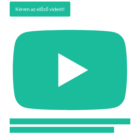
Kérem az előző videót!
Feliratkozom az Atomcsill youtube csatornájára!