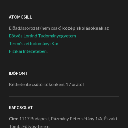
ATOMCSILL
Előadássorozat (nem csak)
középiskolásoknak
az
Eötvös Loránd Tudományegyetem
Természettudományi Kar
Fizikai Intézetében
.
IDŐPONT
Kéthetente csütörtökönként 17 órától
KAPCSOLAT
Cím:
1117 Budapest, Pázmány Péter sétány 1/A, Északi
Tömb, Eötvös-terem.