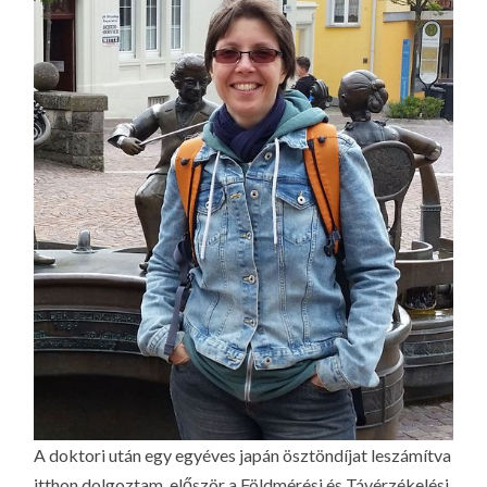
A doktori után egy egyéves japán ösztöndíjat leszámítva
itthon dolgoztam, először a Földmérési és Távérzékelési