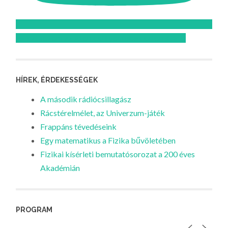
Feliratkozom az Atomcsill youtube csatornájára!
HÍREK, ÉRDEKESSÉGEK
A második rádiócsillagász
Rácstérelmélet, az Univerzum-játék
Frappáns tévedéseink
Egy matematikus a Fizika bűvöletében
Fizikai kísérleti bemutatósorozat a 200 éves
Akadémián
PROGRAM