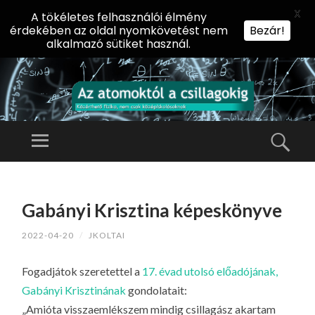
X
A tökéletes felhasználói élmény
érdekében az oldal nyomkövetést nem
Bezár!
alkalmazó sütiket használ.
AZ
AT
Menü
Kere
O
Előadássorozat
M
középiskolásoknak
TOVÁBB
O
A
az ELTE
Gabányi Krisztina képeskönyve
KT
TARTALOMHOZ
Természettudományi
Ó
2022-04-20
/
JKOLTAI
Kar Fizikai
L
Intézetében
A
Fogadjátok szeretettel a
17. évad utolsó előadójának,
CS
Gabányi Krisztinának
gondolatait:
IL
„Amióta visszaemlékszem mindig csillagász akartam