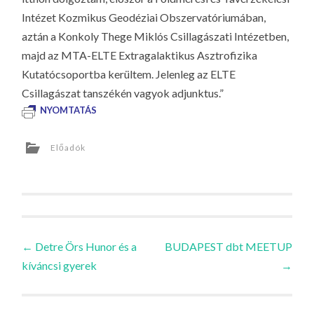
Intézet Kozmikus Geodéziai Obszervatóriumában,
aztán a Konkoly Thege Miklós Csillagászati Intézetben,
majd az MTA-ELTE Extragalaktikus Asztrofizika
Kutatócsoportba kerültem. Jelenleg az ELTE
Csillagászat tanszékén vagyok adjunktus.”
NYOMTATÁS
Előadók
Bejegyzések
←
Detre Örs Hunor és a
BUDAPEST dbt MEETUP
kíváncsi gyerek
→
navigációja