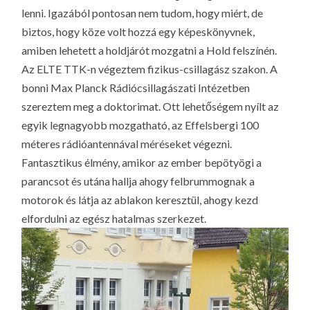
LA
lenni. Igazából pontosan nem tudom, hogy miért, de
G
biztos, hogy köze volt hozzá egy képeskönyvnek,
O
amiben lehetett a holdjárót mozgatni a Hold felszínén.
KI
Az ELTE TTK-n végeztem fizikus-csillagász szakon. A
bonni Max Planck Rádiócsillagászati Intézetben
G
szereztem meg a doktorimat. Ott lehetőségem nyílt az
egyik legnagyobb mozgatható, az Effelsbergi 100
méteres rádióantennával méréseket végezni.
Fantasztikus élmény, amikor az ember bepötyögi a
parancsot és utána hallja ahogy felbrummognak a
motorok és látja az ablakon keresztül, ahogy kezd
elfordulni az egész hatalmas szerkezet.