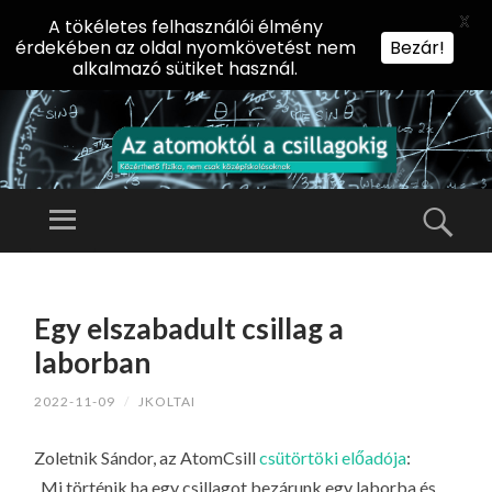
X
A tökéletes felhasználói élmény
érdekében az oldal nyomkövetést nem
Bezár!
alkalmazó sütiket használ.
AZ
AT
Menü
Kere
O
Előadássorozat
M
középiskolásoknak
TOVÁBB
O
A
az ELTE
Egy elszabadult csillag a
KT
TARTALOMHOZ
Természettudományi
Ó
laborban
Kar Fizikai
L
Intézetében
2022-11-09
/
JKOLTAI
A
CS
Zoletnik Sándor, az AtomCsill
csütörtöki előadója
:
IL
„Mi történik ha egy csillagot bezárunk egy laborba és