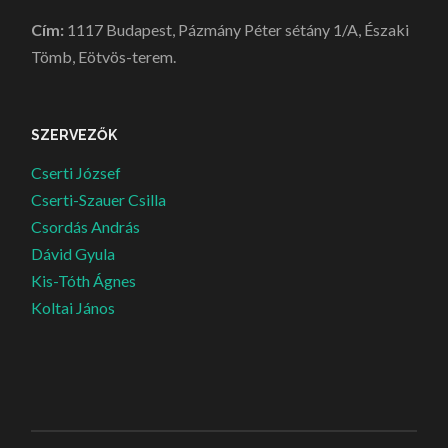
Cím:
1117 Budapest, Pázmány Péter sétány 1/A, Északi
Tömb, Eötvös-terem.
SZERVEZŐK
Cserti József
Cserti-Szauer Csilla
Csordás András
Dávid Gyula
Kis-Tóth Ágnes
Koltai János