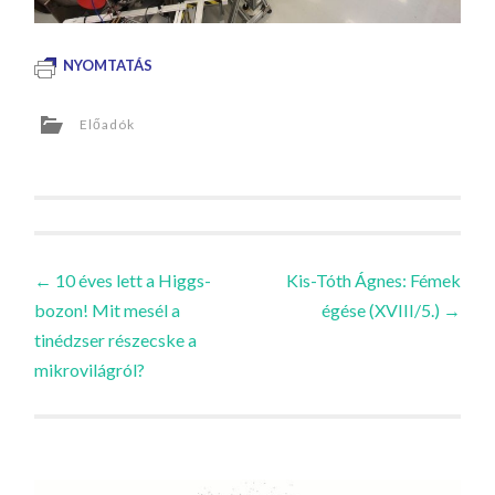
NYOMTATÁS
Előadók
Bejegyzések
←
10 éves lett a Higgs-
Kis-Tóth Ágnes: Fémek
bozon! Mit mesél a
égése (XVIII/5.)
→
navigációja
tinédzser részecske a
mikrovilágról?