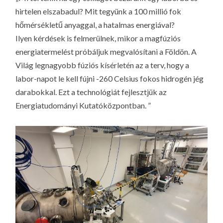
LA
hirtelen elszabadul? Mit tegyünk a 100 millió fok
G
hőmérsékletű anyaggal, a hatalmas energiával?
O
Ilyen kérdések is felmerülnek, mikor a magfúziós
KI
energiatermelést próbáljuk megvalósítani a Földön. A
G
Világ legnagyobb fúziós kísérletén az a terv, hogy a
labor-napot le kell fújni -260 Celsius fokos hidrogén jég
darabokkal. Ezt a technológiát fejlesztjük az
Energiatudományi Kutatóközpontban. ”