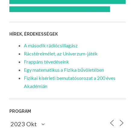
Feliratkozom az Atomcsill youtube csatornájára!
HÍREK, ÉRDEKESSÉGEK
A második rádiócsillagász
Rácstérelmélet, az Univerzum-játék
Frappáns tévedéseink
Egy matematikus a Fizika bűvöletében
Fizikai kísérleti bemutatósorozat a 200 éves
Akadémián
PROGRAM