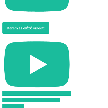
Kérem az előző videót!
Feliratkozom az Atomcsill youtube
csatornájára!