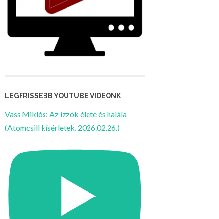
LEGFRISSEBB YOUTUBE VIDEÓNK
Vass Miklós: Az izzók élete és halála
(Atomcsill kísérletek, 2026.02.26.)