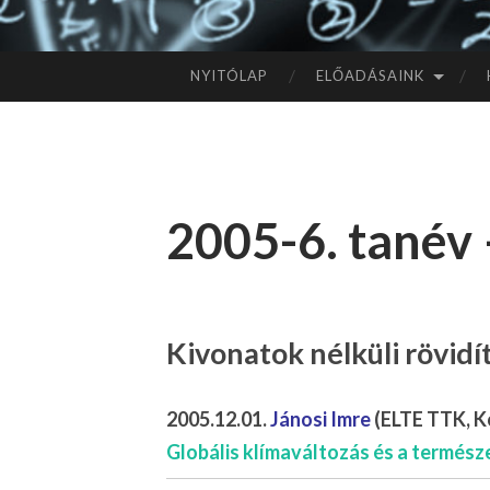
NYITÓLAP
ELŐADÁSAINK
TOVÁBB
A
TARTALOMHOZ
2005-6. tanév 
Kivonatok nélküli rövid
2005.12.01.
Jánosi Imre
(ELTE TTK, K
Globális klímaváltozás és a termész