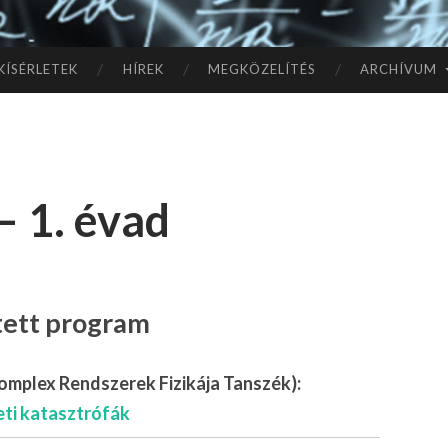
TÓ
L A
KÍSÉRLETEK
HÍREK
MEGKÖZELÍTÉS
ARCHÍVUM
CSI
LL
– 1. évad
AG
OK
IG
ített program
omplex Rendszerek Fizikája Tanszék):
eti katasztrófák