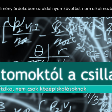
 élmény érdekében az oldal nyomkövetést nem alkalmazó 
AZ
Előadássorozat
AT
középiskolásoknak
OM
az ELTE
Természettudományi
OK
Kar Fizikai
Intézetében