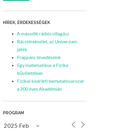
HÍREK, ÉRDEKESSÉGEK
A második rádiócsillagász
Rácstérelmélet, az Univerzum-
játék
Frappáns tévedéseink
Egy matematikus a Fizika
bűvöletében
Fizikai kísérleti bemutatósorozat
a 200 éves Akadémián
PROGRAM