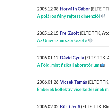
2005.12.08.
Horváth Gábor
(ELTE TTK
A poláros fény rejtett dimenziói
2005.12.15.
Frei Zsolt
(ELTE TTK, Ato
Az Univerzum szerkezete
2006.01.12.
Dávid Gyula
(ELTE TTK, A
A Föld, mint fizikai laboratórium
2006.01.26.
Vicsek Tamás
(ELTE TTK, 
Emberek kollektív viselkedésének 
2006.02.02.
Kürti Jenő
(ELTE TTK, Bio