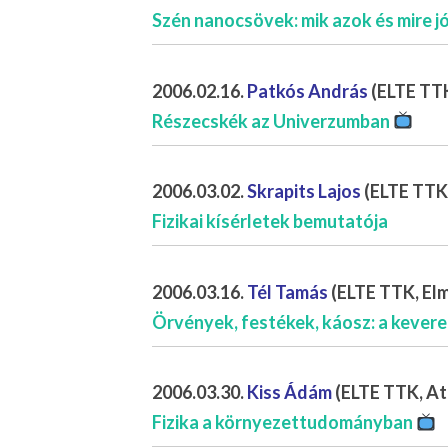
Szén nanocsövek: mik azok és mire j
2006.02.16.
Patkós András
(ELTE TTK
Részecskék az Univerzumban
2006.03.02.
Skrapits Lajos
(ELTE TTK,
Fizikai kísérletek bemutatója
2006.03.16.
Tél Tamás
(ELTE TTK, Elmé
Örvények, festékek, káosz: a kevere
2006.03.30.
Kiss Ádám
(ELTE TTK, At
Fizika a környezettudományban