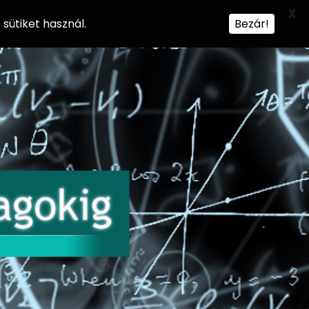
X
sütiket használ.
Bezár!