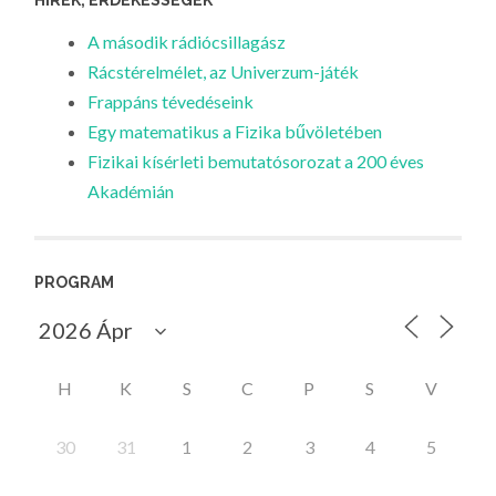
A második rádiócsillagász
Rácstérelmélet, az Univerzum-játék
Frappáns tévedéseink
Egy matematikus a Fizika bűvöletében
Fizikai kísérleti bemutatósorozat a 200 éves
Akadémián
PROGRAM
H
K
S
C
P
S
V
30
31
1
2
3
4
5