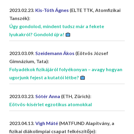
2023.02.23.
Kis-Tóth Ágnes
(ELTE TTK, Atomfizikai
Tanszék):
Úgy gondolod, mindent tudsz már a fekete
lyukakról? Gondold újra!
2023.03.09.
Szeidemann Ákos
(Eötvös József
Gimnázium, Tata):
Folyadékok fizikájáról folyékonyan – avagy hogyan
ugorjunk fejest a kutatói létbe?
2023.03.23.
Sótér Anna
(ETH, Zürich):
Eötvös-kísérlet egzotikus atomokkal
2023.04.13.
Vigh Máté
(MATFUND Alapítvány, a
fizikai diákolimpiai csapat felkészítője):