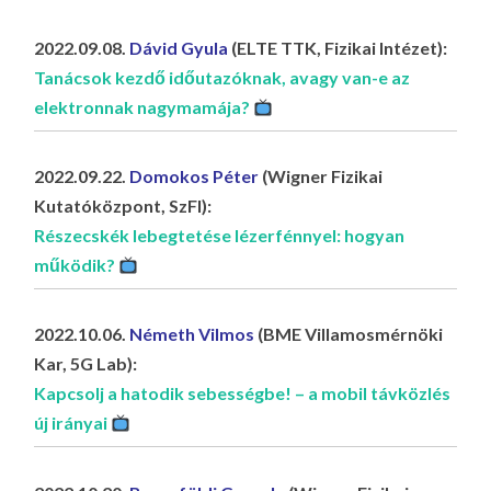
LA
G
2022.09.08.
Dávid Gyula
(ELTE TTK, Fizikai Intézet):
Tanácsok kezdő időutazóknak, avagy van-e az
O
elektronnak nagymamája?
KI
G
2022.09.22.
Domokos Péter
(Wigner Fizikai
Kutatóközpont, SzFI):
Részecskék lebegtetése lézerfénnyel: hogyan
működik?
2022.10.06.
Németh Vilmos
(BME Villamosmérnöki
Kar, 5G Lab):
Kapcsolj a hatodik sebességbe! – a mobil távközlés
új irányai