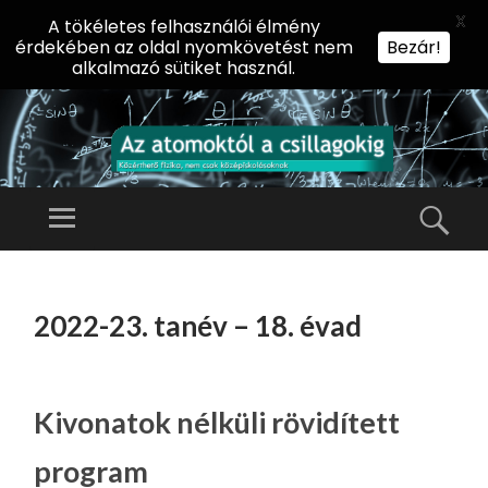
X
A tökéletes felhasználói élmény
érdekében az oldal nyomkövetést nem
Bezár!
alkalmazó sütiket használ.
AZ
AT
Menü
Kere
O
Előadássorozat
M
középiskolásoknak
TOVÁBB
O
A
az ELTE
2022-23. tanév – 18. évad
KT
TARTALOMHOZ
Természettudományi
Ó
Kar Fizikai
L
Intézetében
A
Kivonatok nélküli rövidített
CS
program
IL