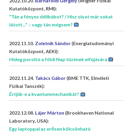
2022.10.20.
Barnaföldi Gergely
(Wigner Fizikai
Kutatóközpont, RMI):
"Tán a fényes délibábot? / Hisz olyat már sokat
látott..." – vagy tán mégsem?
2022.11.10.
Zoletnik Sándor
(Energiatudományi
Kutatóközpont, AEKI):
Hideg poroltó a földi Nap tüzének elfújására
2022.11.24.
Takács Gábor
(BME TTK, Elméleti
Fizikai Tanszék):
Értjük-e a kvantummechanikát?
2022.12.08.
Lájer Márton
(Brookhaven National
Laboratory, USA):
Egy laptoppal az erősen kölcsönható