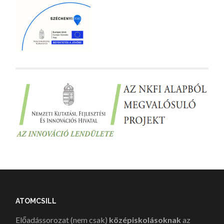
ATOMCSILL
Előadássorozat (nem csak)
középiskolásoknak
az