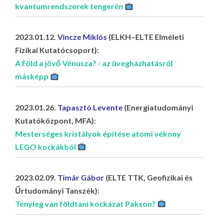
kvantumrendszerek tengerén
2023.01.12.
Vincze Miklós
(ELKH–ELTE Elméleti
Fizikai Kutatócsoport):
A Föld a jövő Vénusza? - az üvegházhatásról
másképp
2023.01.26.
Tapasztó Levente
(Energiatudományi
Kutatóközpont, MFA):
Mesterséges kristályok építése atomi vékony
LEGO kockákból
2023.02.09.
Timár Gábor
(ELTE TTK, Geofizikai és
Űrtudományi Tanszék):
Tényleg van földtani kockázat Pakson?