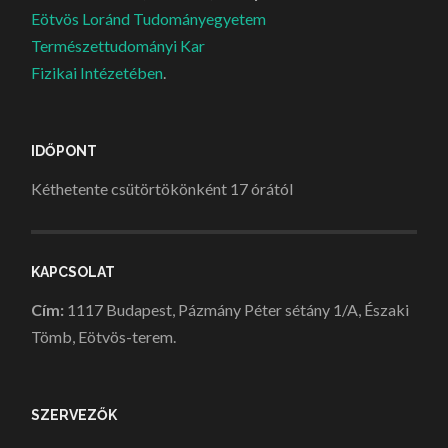
Eötvös Loránd Tudományegyetem
Természettudományi Kar
Fizikai Intézetében
.
IDŐPONT
Kéthetente csütörtökönként 17 órától
KAPCSOLAT
Cím:
1117 Budapest, Pázmány Péter sétány 1/A, Északi
Tömb, Eötvös-terem.
SZERVEZŐK